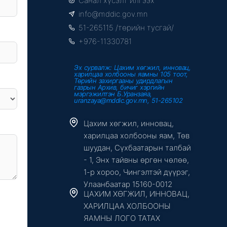
Санал хүсэлт илгээх
b
t
u
o
e
b
info@mddic.gov.mn
o
r
e
k
51-265115 /төрийн тусгай/
-
f
+976-11330781
Эх сурвалж: Цахим хөгжил, инновац,
харилцаа холбооны яамны 105 тоот,
Төрийн захиргааны удирдлагын
газрын Архив, бичиг хэргийн
мэргэжилтэн Б.Уранзаяа,
uranzaya@mddic.gov.mn, 51-265102
Цахим хөгжил, инновац,
харилцаа холбооны яам, Төв
шуудан, Сүхбаатарын талбай
- 1, Энх тайвны өргөн чөлөө,
1-р хороо, Чингэлтэй дүүрэг,
Улаанбаатар 15160-0012
ЦАХИМ ХӨГЖИЛ, ИННОВАЦ,
ХАРИЛЦАА ХОЛБООНЫ
ЯАМНЫ ЛОГО ТАТАХ