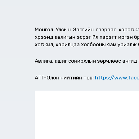
Монгол Улсын Засгийн газраас хэрэгжү
хүрээнд авлигын эсрэг үйл хэрэгт иргэн б
хөгжил, харилцаа холбооны яам уриалж 
Авлига, ашиг сонирхлын зөрчлөөс ангид 
АТГ-Олон нийтийн төв:
https://www.fac