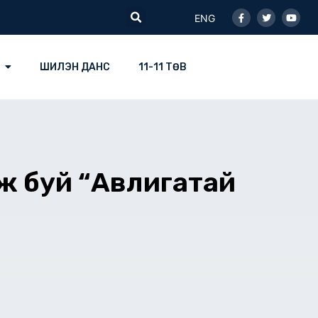
Facebook-
Twitter
Youtu
Search
f
ENG
ШИЛЭН ДАНС
11-11 ТӨВ
лж буй “Авлигатай