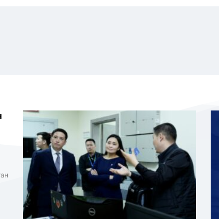
н
тан