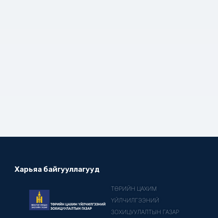
Харьяа байгууллагууд
ТӨРИЙН ЦАХИМ
ҮЙЛЧИЛГЭЭНИЙ
ЗОХИЦУУЛАЛТЫН ГАЗАР