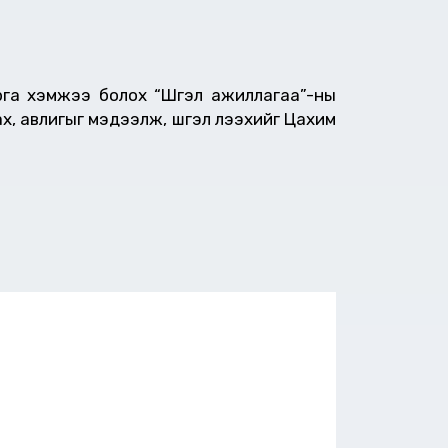
рга хэмжээ болох “Шүгэл ажиллагаа”-ны
ах, авлигыг мэдээлж, шүгэл үлээхийг Цахим