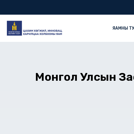
Skip
to
content
ЯАМНЫ Т
Монгол Улсын Зас