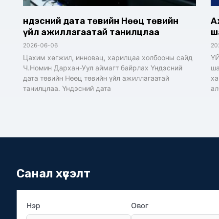
Үндэсний дата төвийн Нөөц төвийн
А
үйл ажиллагаатай танилцлаа
ш
2026-06-06
20
Цахим хөгжил, инновац, харилцаа холбооны сайд
ҮЙ
Ч.Номин Дархан-Уул аймагт байрлах Үндэсний
ша
дата төвийн Нөөц төвийн үйл ажиллагаатай
ха
танилцлаа. Үндэсний дата
ал
Санал хүсэлт
Нэр
Овог