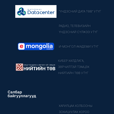
"ҮНДЭСНИЙ ДАТА ТӨВ" УТҮГ
РАДИО, ТЕЛЕВИЗИЙН
ҮНДЭСНИЙ СҮЛЖЭЭ УТҮГ
И-МОНГОЛ АКАДЕМИ УТҮГ
КИБЕР ХАЛДЛАГА,
ЗӨРЧИЛТЭЙ ТЭМЦЭХ
НИЙТИЙН ТӨВ УТҮГ
Салбар
байгууллагууд
ХАРИЛЦАА ХОЛБООНЫ
ЗОХИЦУУЛАХ ХОРОО