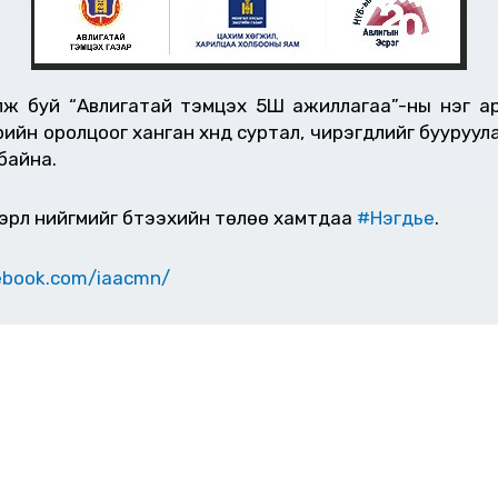
үлж буй “Авлигатай тэмцэх 5Ш ажиллагаа”-ны нэг а
үрийн оролцоог ханган хүнд суртал, чирэгдлийг бууруул
байна.
эрүүл нийгмийг бүтээхийн төлөө хамтдаа
#Нэгдье
.
ebook.com/iaacmn/