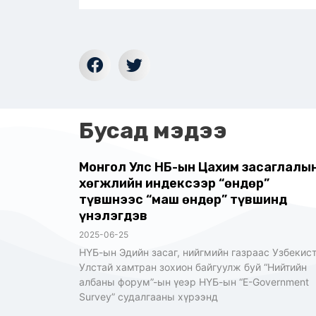
Бусад мэдээ
Монгол Улс НҮБ-ын Цахим засаглалы
хөгжлийн индексээр “өндөр”
түвшнээс “маш өндөр” түвшинд
үнэлэгдэв
2025-06-25
НҮБ-ын Эдийн засаг, нийгмийн газраас Узбекис
Улстай хамтран зохион байгуулж буй “Нийтийн
албаны форум”-ын үеэр НҮБ-ын “E-Government
Survey” судалгааны хүрээнд