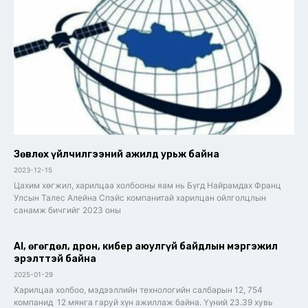
Зөвлөх үйлчилгээний ажилд урьж байна
2023-12-15
Цахим хөгжил, харилцаа холбооны яам нь Бүгд Найрамдах Франц
Улсын Талес Алейна Спэйс компанитай харилцан ойлголцлын
санамж бичгийг 2023 оны
AI, өгөгдөл, дрон, кибер аюулгүй байдлын мэргэжил
эрэлттэй байна
2025-01-29
Харилцаа холбоо, мэдээллийн технологийн салбарын 12, 754
компанид 12 мянга гаруй хүн ажиллаж байна. Үүний 23.39 хувь