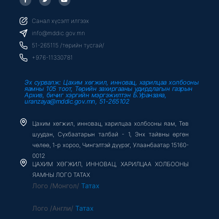
a
w
o
c
i
u
e
t
t
b
t
u
Санал хүсэлт илгээх
o
e
b
o
r
e
info@mddic.gov.mn
k
-
51-265115 /төрийн тусгай/
f
+976-11330781
Эх сурвалж: Цахим хөгжил, инновац, харилцаа холбооны
яамны 105 тоот, Төрийн захиргааны удирдлагын газрын
Архив, бичиг хэргийн мэргэжилтэн Б.Уранзаяа,
uranzaya@mddic.gov.mn, 51-265102
Цахим хөгжил, инновац, харилцаа холбооны яам, Төв
шуудан, Сүхбаатарын талбай - 1, Энх тайвны өргөн
чөлөө, 1-р хороо, Чингэлтэй дүүрэг, Улаанбаатар 15160-
0012
ЦАХИМ ХӨГЖИЛ, ИННОВАЦ, ХАРИЛЦАА ХОЛБООНЫ
ЯАМНЫ ЛОГО ТАТАХ
Лого /Монгол/
Татах
Лого /Англи/
Татах