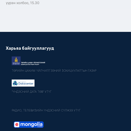
үүрэн холбоо, 15.30
Харьяа байгууллагууд
ТӨРИЙН ЦАХИМ ҮЙЛЧИЛГЭЭНИЙ ЗОХИЦУУЛАЛТЫН ГАЗАР
"ҮНДЭСНИЙ ДАТА ТӨВ" УТҮГ
РАДИО, ТЕЛЕВИЗИЙН ҮНДЭСНИЙ СҮЛЖЭЭ УТҮГ