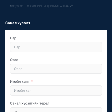
МЭДЭЭЛЭЛ ТЕХНОЛОГИЙН ҮНДЭСНИЙ ПАРК ААТУҮГ
Санал хүсэлт
Нэр
Овог
Имэйл хаяг
Санал хүсэлтийн төрөл