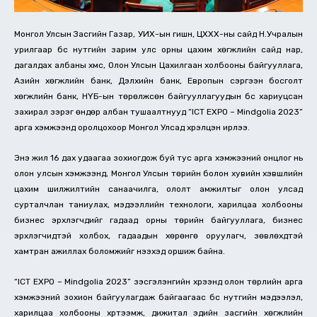
Монгол Улсын Засгийн Газар, УИХ-ын гишүүн, ЦХХХ-ны сайд Н.Учралын
урилгаар бүс нутгийн зарим улс орны цахим хөгжлийн сайд нар,
дагалдах албаны хүмүүс, Олон Улсын Цахилгаан холбооны байгууллага,
Азийн хөгжлийн банк, Дэлхийн банк, Европын сэргээн босголт
хөгжлийн банк, НҮБ-ын төрөлжсөн байгууллагуудын бүс хариуцсан
захирал зэрэг өндөр албан тушаалтнууд “ICT EXPO – Mindgolia 2023”
арга хэмжээнд оролцохоор Монгол Улсад хүрэлцэн ирлээ.
Энэ жил 16 дах удаагаа зохиогдож буй тус арга хэмжээний онцлог нь
олон улсын хэмжээнд, Монгол Улсын төрийн болон хувийн хэвшлийн
цахим шилжилтийн санаачилга, ололт амжилтыг олон улсад
сурталчлан таниулах, мэдээллийн технологи, харилцаа холбооны
бизнес эрхлэгчдийг гадаад орны төрийн байгууллага, бизнес
эрхлэгчидтэй холбох, гадаадын хөрөнгө оруулагч, зөвлөхүүдтэй
хамтран ажиллах боломжийг нээхэд оршиж байна.
“ICT EXPO – Mindgolia 2023” үзэсгэлэнгийн хүрээнд олон төрлийн арга
хэмжээний зохион байгуулагдаж байгаагаас бүс нутгийн мэдээлэл,
харилцаа холбооны хүртээмж, дижитал эдийн засгийн хөгжлийн