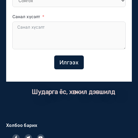
Санал хүсэлт
Илгээх
Шударга ёс, хөгжил дэвшилд
Холбоо барих
F
T
Y