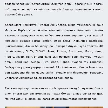
талаар хэлэлцэх “Хүртээмжтэй дижитал эдийн засгийг бий болгох
нь” сэдэвт өндөр түвшний хэлэлцүүлгийг Гадаад харилцааны яаманд
зохион байгууллаа.
Хэлэлцүүлэгт Тажикстан улсын Аж үйлдвэр, шинэ технологийн сайд
Исожон Курбонзода, Азийн хөгжлийн банкны Хөгжлийн төлөөх
технологи хариуцсан захирал, Уур амьсгалын өөрчлөлт, тогтвортой
хөгжлийн зөвлөх Томас Эйбэл, Олон Улсын Харилцаа холбооны
нийгэмлэгийн Азийн бүс хариуцсан захирал Ацуко Oкуда тэргүүтэй 40
гаруй зочид, БНЭУ, БНХАУ, Япон, Итали, Австрали, Лаос, Канад
Франц, Их Британи, Умард Ирландын Нэгдсэн Вант Улсуудын улсын
элчин сайд нар, Амазон, Гүүгл, Дэлл, Навер, Хуавей гэх томоохон
байгууллагуудын удирдах түвшний 21 төлөөлөгчид болон Монголын
үүрэн холбооны болон мэдээллийн технологийн бизнесийн төлөөллүүд
уг арга хэмжээнд оролцож мэдээлэл солилцлоо.
Тус хэлэлцүүлгээр цахим шилжилтийг эрчимжүүлэхэд бүс нутгийн болон
олон улсын хамтын ажиллагаа чухал болох талаар санал нэгдэж,
Монгол Улсын энэхүү санаачлагыг дэмжиж байгаагаа илэрхийллээ