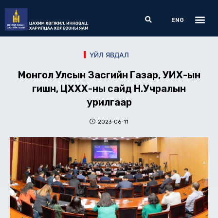
Skip
Me
Search
to
ENG
content
ҮЙЛ ЯВДАЛ
Монгол Улсын Засгийн Газар, УИХ-ын
гишүүн, ЦХХХ-ны сайд Н.Учралын
урилгаар
2023-06-11