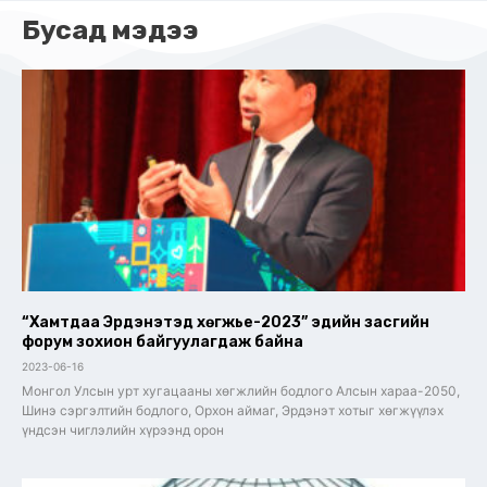
Бусад мэдээ
“Хамтдаа Эрдэнэтэд хөгжье-2023” эдийн засгийн
форум зохион байгуулагдаж байна
2023-06-16
Монгол Улсын урт хугацааны хөгжлийн бодлого Алсын хараа-2050,
Шинэ сэргэлтийн бодлого, Орхон аймаг, Эрдэнэт хотыг хөгжүүлэх
үндсэн чиглэлийн хүрээнд орон