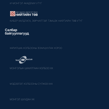
И-МОНГОЛ АКАДЕМИ УТҮГ
КИБЕР ХАЛДЛАГА, ЗӨРЧИЛТЭЙ ТЭМЦЭХ НИЙТИЙН ТӨВ УТҮГ
Салбар
байгууллагууд
ХАРИЛЦАА ХОЛБООНЫ ЗОХИЦУУЛАХ ХОРОО
МОНГОЛЫН ЦАХИЛГААН ХОЛБОО ХК
МЭДЭЭЛЭЛ ХОЛБООНЫ СҮЛЖЭЭ ХХК
МОНГОЛ ШУУДАН ХК