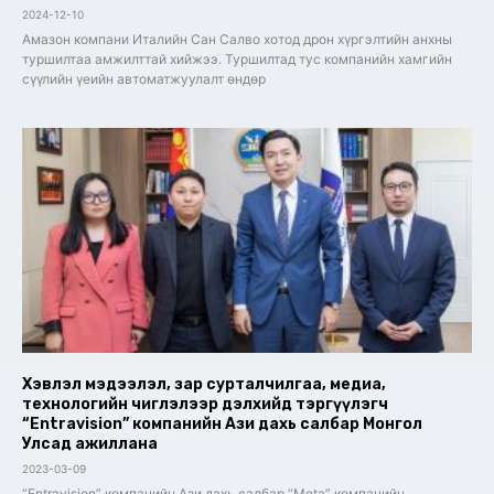
2024-12-10
Амазон компани Италийн Сан Салво хотод дрон хүргэлтийн анхны
туршилтаа амжилттай хийжээ. Туршилтад тус компанийн хамгийн
сүүлийн үеийн автоматжуулалт өндөр
Хэвлэл мэдээлэл, зар сурталчилгаа, медиа,
технологийн чиглэлээр дэлхийд тэргүүлэгч
“Entravision” компанийн Ази дахь салбар Монгол
Улсад ажиллана
2023-03-09
“Entravision” компанийн Ази дахь салбар “Meta” компанийн