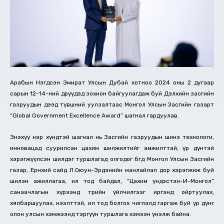
Арабын Нэгдсэн Эмират Улсын
Дубай хотноо 2024 оны 2 дугаар
сарын 12-14-ний өдрүүдэд зохион байгуулагдаж буй Дэлхийн засгийн
газруудын дээд түвшний уулзалтаас Монгол Улсын Засгийн газарт
“Global Government Excellence Award” шагнал гардуулав.
Энэхүү нэр хүндтэй шагнал нь Засгийн газруудын шинэ технологи,
инновацад суурилсан цахим шилжилтийг амжилттай, үр дүнтэй
хэрэгжүүлсэн шилдэг туршлагад олгодог бөгөөд Монгол Улсын Засгийн
газар, Ерөнхий сайд Л.Оюун-Эрдэнийн манлайлал дор хэрэгжиж буй
шилэн ажиллагаа, ил тод байдал, “Цахим үндэстэн-И-Монгол”
санаачлагын хүрээнд төрийн үйлчилгээг иргэнд ойртуулах,
хялбаршуулах, нээлттэй, ил тод болгох чиглэлд гаргаж буй үр дүнг
олон улсын хэмжээнд тэргүүн туршлага хэмээн үнэлж байна.