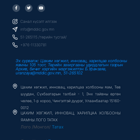
F
T
Y
a
w
o
c
i
u
e
t
t
b
t
u
Санал хүсэлт илгээх
o
e
b
o
r
e
info@mddic.gov.mn
k
-
51-265115 /төрийн тусгай/
f
+976-11330781
Эх сурвалж: Цахим хөгжил, инновац, харилцаа холбооны
яамны 105 тоот, Төрийн захиргааны удирдлагын газрын
Архив, бичиг хэргийн мэргэжилтэн Б.Уранзаяа,
uranzaya@mddic.gov.mn, 51-265102
Цахим хөгжил, инновац, харилцаа холбооны яам, Төв
шуудан, Сүхбаатарын талбай - 1, Энх тайвны өргөн
чөлөө, 1-р хороо, Чингэлтэй дүүрэг, Улаанбаатар 15160-
0012
ЦАХИМ ХӨГЖИЛ, ИННОВАЦ, ХАРИЛЦАА ХОЛБООНЫ
ЯАМНЫ ЛОГО ТАТАХ
Лого /Монгол/
Татах