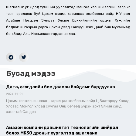
Шагналыг уг Дээд түвшний уулзалтад Монгол Улсын Засгийн газрыг
төлөөлөн оролцож буй Цахим хөгжил, харилцаа холбооны сайд Н.Учрал
Арабын Нэгдсэн Эмират Улсын Ерөнхийлөгчийн ордны Хөгжлийн
бодлогын газрын дарга Эрхэм дээд Ханхүү Шейх Диаб бин Мухаммад
бин Заид Аль-Нахъянаас гардан авлаа.
Бусад мэдээ
Дата, өгөгдлийн бие даасан байдлыг бүрдүүлнэ
2024-11-21
Цахим хөгжил, инновац, харилцаа холбооны сайд Ц.Баатархүү Канад
Улсаас Монгол Улсад суугаа Онц бөгөөд Бүрэн эрхт Элчин сайд
хатагтай Сандра
Амазон компани дэвшилтэт технологийн шийдэл
болох MK30 дроныг хүргэлтэд ашиглана