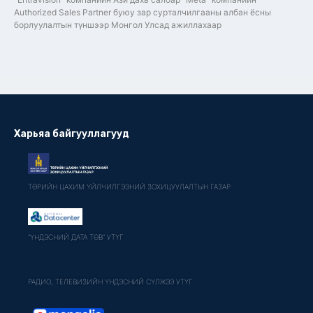
Authorized Sales Partner буюу зар сурталчилгааны албан ёсны
борлуулалтын түншээр Монгол Улсад ажиллахаар
Харьяа байгууллагууд
ТӨРИЙН ЦАХИМ ҮЙЛЧИЛГЭЭНИЙ ЗОХИЦУУЛАЛТЫН ГАЗАР
"ҮНДЭСНИЙ ДАТА ТӨВ" УТҮГ
РАДИО, ТЕЛЕВИЗИЙН ҮНДЭСНИЙ СҮЛЖЭЭ УТҮГ