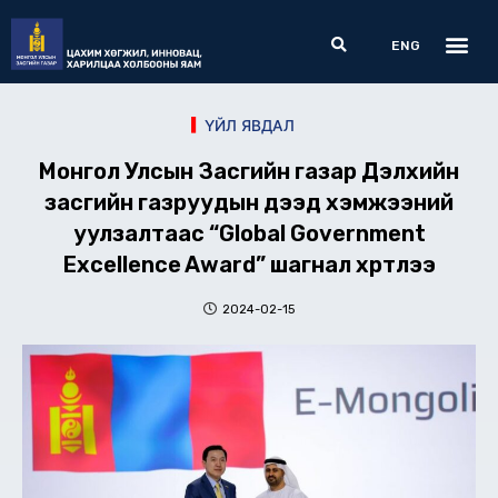
Skip
Me
Search
to
ENG
content
ҮЙЛ ЯВДАЛ
Монгол Улсын Засгийн газар Дэлхийн
засгийн газруудын дээд хэмжээний
уулзалтаас “Global Government
Excellence Award” шагнал хүртлээ
2024-02-15