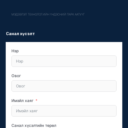
МЭДЭЭЛЭЛ ТЕХНОЛОГИЙН ҮНДЭСНИЙ ПАРК ААТУҮГ
Санал хүсэлт
Нэр
Овог
Имэйл хаяг
Санал хүсэлтийн төрөл