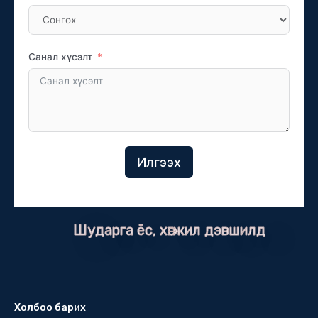
Санал хүсэлт
Илгээх
Шударга ёс, хөгжил дэвшилд
Холбоо барих