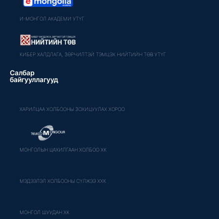
И-МОНГОЛ АКАДЕМИ УТҮГ
КИБЕР ХАЛДЛАГА, ЗӨРЧИЛТЭЙ ТЭМЦЭХ НИЙТИЙН ТӨВ УТҮГ
Салбар
байгууллагууд
ХАРИЛЦАА ХОЛБООНЫ ЗОХИЦУУЛАХ ХОРОО
МОНГОЛЫН ЦАХИЛГААН ХОЛБОО ХК
МЭДЭЭЛЭЛ ХОЛБООНЫ СҮЛЖЭЭ ХХК
МОНГОЛ ШУУДАН ХК