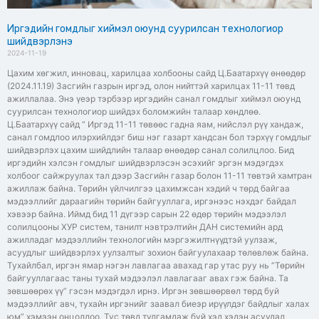
Иргэдийн гомдлыг хиймэл оюунд суурилсан технологиор
шийдвэрлэнэ
2024-11-19
Цахим хөгжил, инновац, харилцаа холбооны сайд Ц.Баатархүү өнөөдөр
(2024.11.19) Засгийн газрын иргэд, олон нийттэй харилцах 11-11 төвд
ажиллалаа. Энэ үеэр тэрбээр иргэдийн санал гомдлыг хиймэл оюунд
суурилсан технологиор шийдэх боломжийн талаар хөндлөө.
Ц.Баатархүү сайд “ Иргэд 11-11 төвөөс гадна яам, нийслэл рүү хандаж,
санал гомдлоо илэрхийлдэг биш нэг газарт хандсан бол тэрхүү гомдлыг
шийдвэрлэх цахим шийдлийн талаар өнөөдөр санал солилцлоо. Бид
иргэдийн хэлсэн гомдлыг шийдвэрлэсэн эсэхийг эргэн мэдэгдэх
холбоог сайжруулах тал дээр Засгийн газар болон 11-11 төвтэй хамтран
ажиллаж байна. Төрийн үйлчилгээ цахимжсан хэдий ч төрд байгаа
мэдээллийг дараагийн төрийн байгууллага, иргэнээс нэхдэг байдал
хэвээр байна. Иймд бид 11 дүгээр сарын 22 өдөр төрийн мэдээлэл
солилцооны ХУР систем, танилт нэвтрэлтийн ДАН системийн ард
ажилладаг мэдээллийн технологийн мэргэжилтнүүдтэй уулзаж,
асуудлыг шийдвэрлэх уулзалтыг зохион байгуулахаар төлөвлөж байна.
Тухайлбал, иргэн ямар нэгэн лавлагаа авахад гар утас руу нь “Төрийн
байгууллагаас таны тухай мэдээлэл лавлагааг авах гэж байна. Та
зөвшөөрөх үү” гэсэн мэдэгдэл ирнэ. Иргэн зөвшөөрвөл төрд буй
мэдээллийг авч, тухайн иргэнийг заавал биеэр ирүүлдэг байдлыг халах
юм” хэмээн онцоллоо. Тус төвд тулгамдаж буй хэд хэдэн асуудал