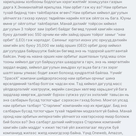
харилцааны холбооны бодлогын хэрэгжилтийг зохицуулах газрын
дарга Х.Энхманлайтай ярилцлаа. Нам орбит гэж юу вэ? Нам орбитын
тухай бидэнд товч тайлбарлаж өгөөч? Нам орбитын хиймэл дагуулын
үйлчилгээ гэхээр хүмүүс төдийлөн нарийн ялгаж ойлгох нь бага. Юуны
өмнө уг ойлголтыг тайлбарлая. Манай дэлхийг тойрсон хиймэл
дагуулын 3 тойрог зам (oрбит) байдаг бөгөөд түүний хамгийн наана
буюу дэлхийгээс 550 орчим км-ийн зайнд орших тойрог замыг “нам
орбит” (LEO) гэж нэрлэдэг. Саяхныг хүртэл ихэнх улс орнууд дэлхийн
хамгийн алс буюу 35,000 км зайд орших (GEO) орбит дээр хиймэл
дагуулуудаа байршуулж байсан бөгөөд энэ нь тодорхой шалтгаантай
байсан. Учир нь наана орших нам орбитыг ашиглахын тулд маш олон
тооны хиймэл дагуул байршуулах шаардлага гарч, энэ нь хөөргөлтийн
зардал өндөр, хиймэл дагуулын амьдрах хугацаа бага гэх зэрэг
шалтгааны улмаас бодит ажил болоход хүндрэлтэй байлаа. Үүнийг
“SpaceX” компани шийдвэрлэснээр нам орбитын орчныг шинэ
өрсөлдөөний талбар болгож чадсан юм. Тэд хиймэл дагуулд масс
үйлдвэрлэлийг нэвтрүүлж, өөрийн сансрын хөлгөөр харьцангуй бага
зардлаар хөөргөж, дэлхийг бүрхэх сүлжээ үүсгэх эхлэлийг тавьсан нь
энэ салбарын бусад тоглогчдыг сэрээсэн гэхэд болно. Монгол улсад
нам орбитын талбарт “Старлинк” компанийн нэр их яригддаг. Бид энэ
салбарын бусад тоглогчдын тухай төдийлөн мэдээлэлгүй байна. Манай
оронд нам орбитын интернэтийн үйлчилгээ нэвтэрснээр ямар боломж
бий болох вэ? Энэ салбарт дэлхий нийтээрээ Старлинк компанийг
хамгийн сайн мэддэг ч ижил төстэй үйл ажиллагааг явуулж буй
компаниуд жилээс жилд нэмэгдсээр байна. Үүнд Oneweb, Amazon,