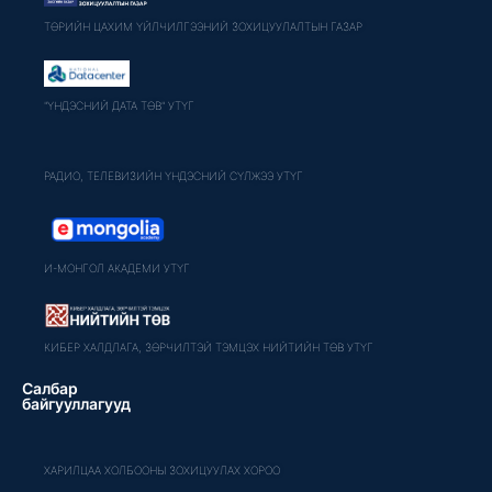
ТӨРИЙН ЦАХИМ ҮЙЛЧИЛГЭЭНИЙ ЗОХИЦУУЛАЛТЫН ГАЗАР
"ҮНДЭСНИЙ ДАТА ТӨВ" УТҮГ
РАДИО, ТЕЛЕВИЗИЙН ҮНДЭСНИЙ СҮЛЖЭЭ УТҮГ
И-МОНГОЛ АКАДЕМИ УТҮГ
КИБЕР ХАЛДЛАГА, ЗӨРЧИЛТЭЙ ТЭМЦЭХ НИЙТИЙН ТӨВ УТҮГ
Салбар
байгууллагууд
ХАРИЛЦАА ХОЛБООНЫ ЗОХИЦУУЛАХ ХОРОО