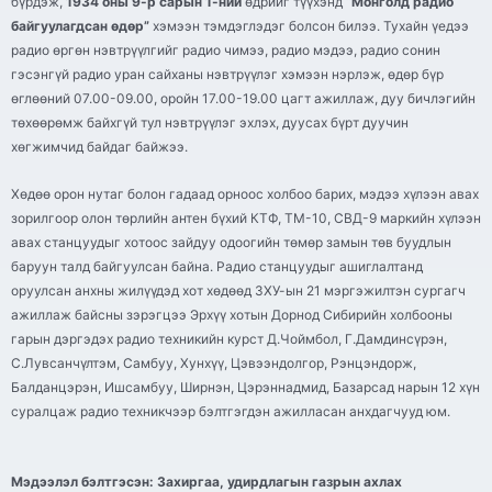
бүрдэж,
1934 оны 9-р сарын 1-ний
өдрийг түүхэнд “
Монголд радио
байгуулагдсан өдөр”
хэмээн тэмдэглэдэг болсон билээ. Тухайн үедээ
радио өргөн нэвтрүүлгийг радио чимээ, радио мэдээ, радио сонин
гэсэнгүй радио уран сайханы нэвтрүүлэг хэмээн нэрлэж, өдөр бүр
өглөөний 07.00-09.00, оройн 17.00-19.00 цагт ажиллаж, дуу бичлэгийн
төхөөрөмж байхгүй тул нэвтрүүлэг эхлэх, дуусах бүрт дуучин
хөгжимчид байдаг байжээ.
Хөдөө орон нутаг болон гадаад орноос холбоо барих, мэдээ хүлээн авах
зорилгоор олон төрлийн антен бүхий КТФ, ТМ-10, СВД-9 маркийн хүлээн
авах станцуудыг хотоос зайдуу одоогийн төмөр замын төв буудлын
баруун талд байгуулсан байна. Радио станцуудыг ашиглалтанд
оруулсан анхны жилүүдэд хот хөдөөд ЗХУ-ын 21 мэргэжилтэн сургагч
ажиллаж байсны зэрэгцээ Эрхүү хотын Дорнод Сибирийн холбооны
гарын дэргэдэх радио техникийн курст Д.Чоймбол, Г.Дамдинсүрэн,
С.Лувсанчүлтэм, Самбуу, Хунхүү, Цэвээндолгор, Рэнцэндорж,
Балданцэрэн, Ишсамбуу, Ширнэн, Цэрэннадмид, Базарсад нарын 12 хүн
суралцаж радио техникчээр бэлтгэгдэн ажилласан анхдагчууд юм.
Мэдээлэл бэлтгэсэн:
Захиргаа, удирдлагын газрын ахлах