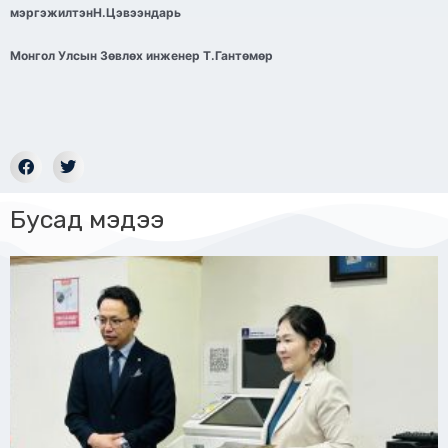
мэргэжилтэнН.Цэвээндарь
Монгол Улсын Зөвлөх инженер Т.Гантөмөр
Бусад мэдээ