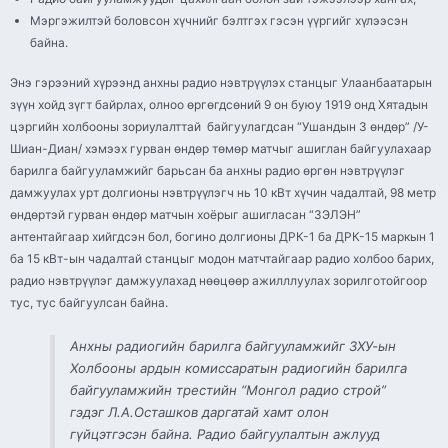
Мэргэжилтэй боловсон хүчнийг бэлтгэх гэсэн үүргийг хүлээсэн
байна.
Энэ гэрээний хүрээнд анхны радио нэвтрүүлэх станцыг Улаанбаатарын
зүүн хойд зүгт байрлах, олноо өргөгдсөний 9 он буюу 1919 онд Хятадын
цэргийн холбооны зориулалттай байгуулагдсан “Ушандын 3 өндөр” /У-
Шиан-Диан/ хэмээх гурван өндөр төмөр матчыг ашиглан байгуулахаар
барилга байгууламжийг барьсан ба анхны радио өргөн нэвтрүүлэг
дамжуулах урт долгионы нэвтрүүлэгч нь 10 кВт хүчин чадалтай, 98 метр
өндөртэй гурван өндөр матчын хоёрыг ашигласан “ЗЭЛЭН”
антентайгаар хийгдсэн бол, богино долгионы ДРК-1 ба ДРК-15 маркын 1
ба 15 кВт-ын чадалтай станцыг модон матчтайгаар радио холбоо барих,
радио нэвтрүүлэг дамжуулахад нөөцөөр ажилллуулах зорилготойгоор
тус, тус байгуулсан байна.
Анхны радиогийн барилга байгууламжийг ЗХУ-ын
Холбооны ардын комиссаратын радиогийн барилга
байгууламжийн трестийн “Монгол радио строй”
гэдэг Л.А.Осташков даргатай хамт олон
гүйцэтгэсэн байна. Радио байгуулалтын ажлууд