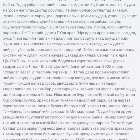
байна. Тодруулбал, иргэдийн санал гомдол авч буй системээ хөгжүүлж,
нэгдсэн нэг стандартад оруулах, тайлан боловсруулалтад анхаарч,
тухайн асуудлыг хариуцсан дарга нарын цахим шуудан, утасны дугаарт
автоматаар холбох, хувийн хэвшлийн хөгжүүлсэн хиймэл оюунд
суурьтай технологиудыг ашиглах тухай хөндлөө. Иргэд, олон нийттэй
харилцах 11-11 төвийн дарга Г.Одгарав “Иргэдээс ирсэн санал, гомдол,
хүсэлт, өргөдлийн тайлан мэдээллийг боловсруулахад асуудал бий.
Үүнд шинэ технологийг нэвтрүүлчихээд алхам тутамд хөгжүүлэлт
хийдэггүйгээс болоод ашиглаж чаддаггүй. Тиймээс хамтран ажилласан
систем хөгжүүлэгч компаниудаа шахаад ажиллаж байна” гэж ярив.
ЦХИХХЯ-ны Цахим хөгжлийн бодлогын хэрэгжилтийг зохицуулах
газрын дарга Л.Бат-Өлзий “Дэлхийн банктай хамтран 2025 оноос
“Ухаалаг засаг 2” төслийн хүрээнд 11-11 төв дээр ирсэн мэдээллийг
хиймэл оюунд суурилсан технологиор шийдэж, дүн шинжилгээ хийж,
тухайн гомдол яагаад үүсэв, шийдвэрлэлтийн явцын талаарх
мэдээллийг хянах самбар дээр харуулах, хариуцсан дарга нартай шууд
холбохоор ажиллаж байна. Ийм нөхцөл бүрдчихвэл Ерөнхий сайд өглөө
бүр боловсруулж, эрэмбэлсэн тухайн мэдээллийг харж, сайд нартаа
үүрэг чиглэл өгөх нөхцөл бүрдэх боломжтой” хэмээн онцоллоо. Харин
“И-Монгол академи”-ийн захирал Б.Мягмарнаран “Сүүлийн үед эрүүл
мэндийн байгууллагатай холбоо гомдол их ирж байна. Эмчид үзүүлдэг
цагийг цахимаар өгөхгүй байна гэх гомдолууд олширлоо. Гэтэл бодит
байдал дээр эмнэлгүүд өөрсдөө ачааллаа дийлэхээ болиод ирэхээрээ
цахимаар цаг өгөхөө больчихдог. Үүнийг иргэд ойлгохгүй И-Монгол
ажиллахгүй байна гэдэг” хэмээн ярив. 11-11 төвд ирсэн мэдээллийг