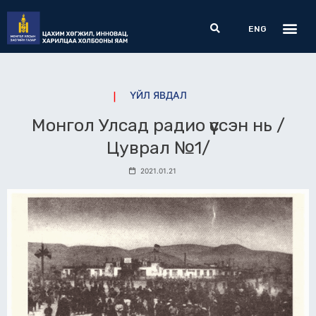
Skip
Me
Search
to
ENG
content
ҮЙЛ ЯВДАЛ
Монгол Улсад радио үүссэн нь /
Цуврал №1/
2021.01.21