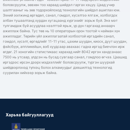
боловсруулж, зөвхөн тоо хараад шийдэл гаргах хэцүү. Цаад учир
шалтгааныг нь зөв тодорхойлоход технологийн шийдэл ашиглах юм.
Эхний ээлжинд өргөдөл, санал, гомдол, хүсэлтээ ялгаж, холбогдох
албан тушаалтанд хурдан хугацаанд хүргэхийг зорьж буй. Энэ мэт
тулгамдаж буй асуудлаа нээлттэй ярьж, үр дүн гаргахад анхаарч
ажиллаж байна. Тус төв нь 10 операторын орон тоотой ч найман хүн
ажилладаг. Төрийн үйл ажиллагаатай холбоотой иргэдийн санал,
гомдол, хүсэлт, өргөдлийг 11-11 утас, цахим шуудан, киоск, дуут шуудан,
фэйсбүүк, аппликейшн, вэб хуудсаар авахаас гадна иргэд биечлэн ирж
өгдөг. 21 хоногийн статистикаас харахад нийт 8042 иргэн хандсанаас
7500 нь утсаар, үлдсэн нь бусад сувгаар санал, гомдлоо өгчээ. Цаашид
иргэдээс ирсэн дээрх мэдээллийг боловсруулж, түргэн шуурхай
шийдвэрлэхэд түлхэц болох алхамуудыг дэвшилтэд технологид
суурилан хийхээр зорьж байна.
Харьяа байгууллагууд