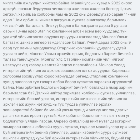
чиглэлийн ажлуудыг хийсээр байна. Манай улсын хувьд ч 2022 оноос
эрхзүйн орчныг бүрдүүлэх чиглэлээр ажиллаж эхэлсэн бөгөөд Цахим
хөгжил, харилцаа холбооны яам нь 2022 оны дөрөвдүгээр сарын 11-ний
өдөр “Нам орбитын хиймэл дагуулын сүлжээ ашиглахад баримтлах
чиглэл”-ийг баталсан. Энэхүү бодлого батлагдсаны дараа 5 дугаар
сарын 13-ны өдөр Starlink компанийн албан ёсны веб хуудсанд тун
удахгүй үйлчилгээгээ оруулах орнуудын жагсаалтад Монгол Улсыг
багтааж цэнхэр өнгөөр тэмдэглэсэн байдаг. Үүний дараа 2022 оны 9
сард тус яамны удирдлагууд Старлинк компанийн удирдлагуудтай
уулзалт хийж, Монгол Улсын эрхзүйн орчин, бодлогын баримт бичгийн
талаар танилцуулж, Монгол Улс Старлинк компанийн үйлчилгээг
нэвтрүүлэхэд хэзээд нээлттэй гэдгээ илэрхийлсэн. Монгол Улсад
интернэтийн үйлчилгээ эрхлэх зөвшөөрөл олгох асуудлыг Харилцаа
холбооны зохицуулах хороо хариуцдаг бөгөөд Старлинк компанийн
хувьд одоогоор тус газарт албан ёсоор хүсэлтээ хараахан ирүүлээгүй
байна. Нам орбитын бодлогын баримт бичгийг батлахдаа ямар зарчим
баримталсан бэ? Дэлхий нийтэд харилцаа холбооны сүлжээ, үйлчилгээ,
интернэтийн бөөний урсгал, интернэтийн жижиглэнгийн үйлчилгээ
эрхлэгч аж ахуйн нэгжүүд нь тус тусдаа үйлчилгээ эрхлэх
зөвшөөрөлтэй байдаг ба манай улсын хувьд ч энэхүү чиг хандлагыг
даган хөгжиж ирсэн түүхтэй. Нам орбитын бодлогын чиглэл ч мөн уг
бодлоготой уялдан гарсан. Өөрөөр хэлбэл бид нийт нутаг дэвсгэрийг
хамарсан шилэн кабелийн суурь сүлжээ, гаднаас манай улсад орж ирж
буй интернэтийн бөөний үйлчилгээ, шилэн кабелийн суурь сүлжээг
ашиглан иргэдэд хүрч буй өрхийн интернэтийн үйлчилгээ, бидний гар