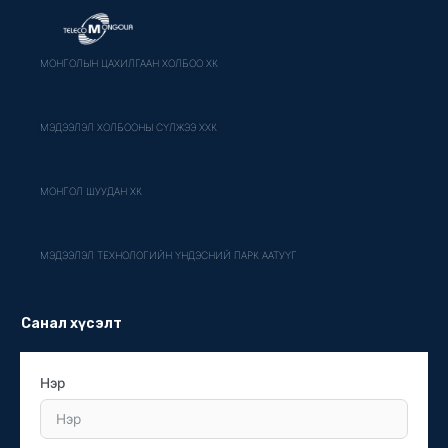
МОНГОЛЫН ЦАХИЛГААН ХОЛБОО ХК
МЭДЭЭЛЭЛ ХОЛБООНЫ СҮЛЖЭЭ ХХК
МОНГОЛ ШУУДАН ХК
МЭДЭЭЛЭЛ ТЕХНОЛОГИЙН ҮНДЭСНИЙ ПАРК ААТУҮГ
Санал хүсэлт
Нэр