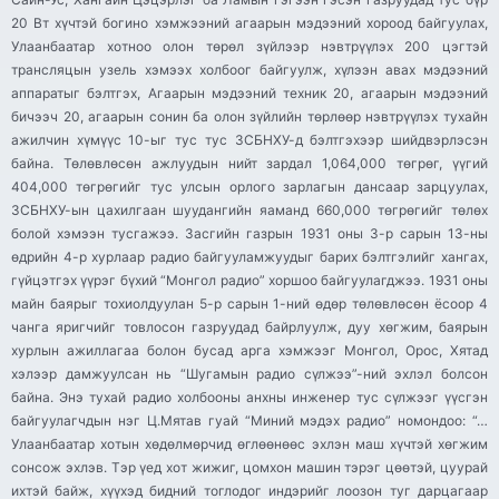
20 Вт хүчтэй богино хэмжээний агаарын мэдээний хороод байгуулах,
Улаанбаатар хотноо олон төрөл зүйлээр нэвтрүүлэх 200 цэгтэй
трансляцын узель хэмээх холбоог байгуулж, хүлээн авах мэдээний
аппаратыг бэлтгэх, Агаарын мэдээний техник 20, агаарын мэдээний
бичээч 20, агаарын сонин ба олон зүйлийн төрлөөр нэвтрүүлэх тухайн
ажилчин хүмүүс 10-ыг тус тус ЗСБНХУ-д бэлтгэхээр шийдвэрлэсэн
байна. Төлөвлөсөн ажлуудын нийт зардал 1,064,000 төгрөг, үүгий
404,000 төгрөгийг тус улсын орлого зарлагын дансаар зарцуулах,
ЗСБНХУ-ын цахилгаан шуудангийн яаманд 660,000 төгрөгийг төлөх
болой хэмээн тусгажээ. Засгийн газрын 1931 оны 3-р сарын 13-ны
өдрийн 4-р хурлаар радио байгууламжуудыг барих бэлтгэлийг хангах,
гүйцэтгэх үүрэг бүхий “Монгол радио” хоршоо байгуулагджээ. 1931 оны
майн баярыг тохиолдуулан 5-р сарын 1-ний өдөр төлөвлөсөн ёсоор 4
чанга яригчийг товлосон газруудад байрлуулж, дуу хөгжим, баярын
хурлын ажиллагаа болон бусад арга хэмжээг Монгол, Орос, Хятад
хэлээр дамжуулсан нь “Шугамын радио сүлжээ”-ний эхлэл болсон
байна. Энэ тухай радио холбооны анхны инженер тус сүлжээг үүсгэн
байгуулагчдын нэг Ц.Мятав гуай “Миний мэдэх радио” номондоо: “…
Улаанбаатар хотын хөдөлмөрчид өглөөнөөс эхлэн маш хүчтэй хөгжим
сонсож эхлэв. Тэр үед хот жижиг, цомхон машин тэрэг цөөтэй, цуурай
ихтэй байж, хүүхэд бидний тоглодог индэрийг лоозон туг дарцагаар