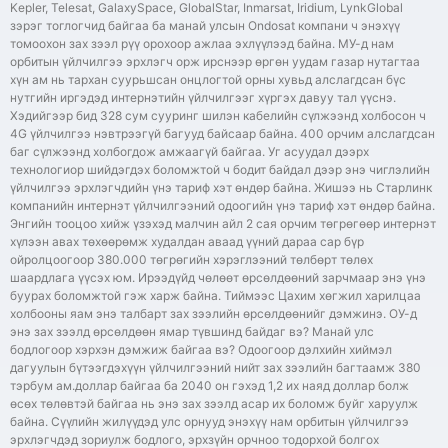
Kepler, Telesat, GalaxySpace, GlobalStar, Inmarsat, Iridium, LynkGlobal
зэрэг тоглогчид байгаа ба манай улсын Ondosat компани ч энэхүү
томоохон зах зээл рүү орохоор ажлаа эхлүүлээд байна. МУ-д нам
орбитын үйлчилгээ эрхлэгч орж ирснээр өргөн уудам газар нутагтаа
хүн ам нь тархан суурьшсан онцлогтой орны хувьд алслагдсан бүс
нутгийн иргэдэд интернэтийн үйлчилгээг хүргэх давуу тал үүснэ.
Хэдийгээр бид 328 сум сууринг шилэн кабелийн сүлжээнд холбосон ч
4G үйлчилгээ нэвтрээгүй багууд байсаар байна. 400 орчим алслагдсан
баг сүлжээнд холбогдож амжаагүй байгаа. Уг асуудал дээрх
технологиор шийдэгдэх боломжтой ч бодит байдал дээр энэ чиглэлийн
үйлчилгээ эрхлэгчдийн үнэ тариф хэт өндөр байна. Жишээ нь Старлинк
компанийн интернэт үйлчилгээний одоогийн үнэ тариф хэт өндөр байна.
Энгийн тооцоо хийж үзэхэд малчин айл 2 сая орчим төгрөгөөр интернэт
хүлээн авах төхөөрөмж худалдан аваад үүний дараа сар бүр
ойролцоогоор 380.000 төгрөгийн хэрэглээний төлбөрт төлөх
шаардлага үүсэх юм. Ирээдүйд чөлөөт өрсөлдөөний зарчмаар энэ үнэ
буурах боломжтой гэж харж байна. Тиймээс Цахим хөгжил харилцаа
холбооны яам энэ талбарт зах зээлийн өрсөлдөөнийг дэмжинэ. ОУ-д
энэ зах зээлд өрсөлдөөн ямар түвшинд байдаг вэ? Манай улс
бодлогоор хэрхэн дэмжиж байгаа вэ? Одоогоор дэлхийн хиймэл
дагуулын бүтээгдэхүүн үйлчилгээний нийт зах зээлийн багтаамж 380
тэрбум ам.доллар байгаа ба 2040 он гэхэд 1,2 их наяд доллар болж
өсөх төлөвтэй байгаа нь энэ зах зээлд асар их боломж буйг харуулж
байна. Сүүлийн жилүүдэд улс орнууд энэхүү нам орбитын үйлчилгээ
эрхлэгчдэд зориулж бодлого, эрхзүйн орчноо тодорхой болгох