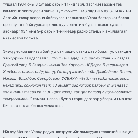
тушаал 1934 оны 8 дугаар сарын 14-нд гарч, Засгийн газрын төв
комиссыг байгуулсан байна. Тус комисс 1933 онд БНМАУ-ЗСБНХУ-ын
Засгийн газар хооронд байгуулсан гэрээгээр Улаанбаатар хот болон
орон нутагт байгуулсан радиожуулалтын иж бүрэн ажлыг хүлээн
авснаар 1934 оны 9-р сарын 1-ний өдөр радио станцын ажиллагааг
нээх ёслол болжээ.
Энэхүү ёслол шинээр байгуулсан радио станц дээр болж тус станцын
жижүүрийн тэмдэглэлд “…
1934 -9-1 өдөр. Тус радио станцын газраа
Ерөнхий сайд П.Гэндэн, Намын Төв Хорооны НБДарга Лувсаншарав,
Холбооны яамны сайд Мэнд, Гэгээрүүлэхийн сайд Д
амбийням, Лосол,
Нанзад, Өлзийбат, Сосорбарам, ЗСБНХУ-ийн Элчин сайд нарын зэрэг
нөхөд ирж, сонирхон үзэж, 13 аймагт радиогоор баярын үг Мэндээс
хэлж гүйцэтгэсэн ба 11.00 цагт ирээд нэг цаг болоод буцсан болохыг
тэмдэглэмой…
” хэмээн ногоон будган харандаагаар уйгаржин монгол
бичгээр татлан бичиж үлдээжээ.
Ийнхүү Монгол Улсад радио нэвтрүүлгийг дамжуулах техникийн нөхцөл