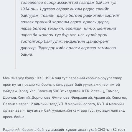
төлөвлөгөө ёсоор амжилттай явагдаж байсан тул
1934 оны 1 дүгээр сараас анхны радио төвийг
байгуулж, төвийн дарга бөгөөд радиогийн хэргийг
эрхлэх ерөнхий хорооны дарга, орлогч дарга,
нярав бөгөөд техникч, ерөнхий ня-бо, мөнгөний
нярав ба жолооч тус бүр нэг, нэг хүний орон
тоотойгоор байгуулж, Нидэнгийн Цэндсүрэнг
даргаар, Түдэвдоржийг орлогч даргаар томилсон
байна.
Мөн энэ үед буюу 1933-1934 онд тус гэрээний хөрөнгө оруулалтаар
орон нутагт радио холбооны станцуудыг байгуулах ажил эрчимтэй
хийгдэж, Ховд, Увс, Завханд 500Вт чадалтай КТК-2 станц, Тамсаг,
Дорнод, Хэнтий, Дорноговь, Өмнөговь, Өвөрхангай, Архангай, Хөвсгөл,
Сэлэнгэ зэрэг 12 аймгийн төвд УП-8 маркийн өсгөгч, КУП-4 маркийн
хүлээн авагч, шугамын байгууламжийн хамтаар тус, тус ашиглалтанд
орсон байна.
Радиогийн барилга байгууламжийг хүлээн авах тухай СНЗ-ын 82 тоот