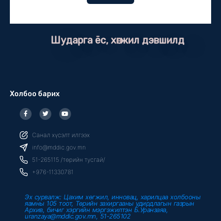
Шударга ёс, хөгжил дэвшилд
Холбоо барих
F
T
Y
a
w
o
c
i
u
e
t
t
b
t
u
Санал хүсэлт илгээх
o
e
b
o
r
e
info@mddic.gov.mn
k
-
51-265115 /төрийн тусгай/
f
+976-11330781
Эх сурвалж: Цахим хөгжил, инновац, харилцаа холбооны
яамны 105 тоот, Төрийн захиргааны удирдлагын газрын
Архив, бичиг хэргийн мэргэжилтэн Б.Уранзаяа,
uranzaya@mddic.gov.mn, 51-265102