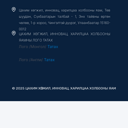
Цахим хөгжил, инновац, харилцаа холбооны яам, Төв
шуудан, Сүхбаатарын талбай - 1, Энх тайвны өргөн
чөлөө, 1-р хороо, Чингэлтэй дүүрэг, Улаанбаатар 15160-
0012
ЦАХИМ ХӨГЖИЛ, ИННОВАЦ, ХАРИЛЦАА ХОЛБООНЫ
ЯАМНЫ ЛОГО ТАТАХ
Лого /Монгол/
Татах
Лого /Англи/
Татах
© 2025 ЦАХИМ ХӨГЖИЛ, ИННОВАЦ, ХАРИЛЦАА ХОЛБООНЫ ЯАМ