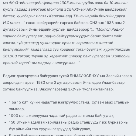
ын АКнЗ-ийн нөөцийн фондоос 1305 мянган рубль зоос ба 10 мянган
рубль гадаад валютаар Монголд ЗСБНХУ-ын АКнЗ-ийн шийдвэрийг
батлах, хуулбарыг илгээх Кержанцевд ТХ-ны нарийн бичгийн дарга
И.Сталин …
” гэсэн шийдвэрийг гаргаж байжээ. СНЗ-ын 1933 оны 2
дугаар сарын 3-ны өдрийн хурлын шийдвэрээр
“… “Монгол Радио”
хоршоо байгуулагдаж, радио байгууламжуудыг барих бэлтгэлийг
хангах, гүйцэтгэхэд чухал үүрэг хүлээж, зорилтоо амжилттай
биелүүлсэнийг тэмдэглээд тус хоршоог татан буулгаж, хуримтлагдсан
261,000 төгрөг, түүний эд хөрөнгийг шинээр байгуулагдсан “Холбооны
ерөнхий хороо”-ны мэдэлд шилжүүлжээ…
”
Радиог дэлгэрүүлэн байгуулах тухай БНМАУ-ЗСБНХУ-ын Засгийн газар
хоорондын гэрээг 1933 оны 2 дугаар сарын 9-ны өдөр Улаанбаатар
хотноо байгуулжээ. Энэхүү гэрээнд ЗХУ-ын тусламжтайгаар:
1 ба 15 кВт хүчин чадалтай нэвтрүүлэх станц, хүлээн авах станцын
хамтаар,
1000 цэг ажиллуулах чадалтай радио зангилаа байгуулах,
150 Вт-ын чадалтай харилцааны радио станцуудыг иж бүрнээр нь
бүх аймгийн төв суурин газруудад байгуулах,
Радио байгууламжуудыг цахилгаан болон зай тэжээлээр хангах,