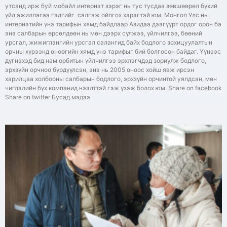
утсанд ирж буй мобайл интернэт зэрэг нь тус тусдаа зөвшөөрөл бүхий
үйл ажиллагаа гэдгийг салгаж ойлгох хэрэгтэй юм. Монгол Улс нь
интернэтийн үнэ тарифын хямд байдлаар Азидаа дээгүүрт ордог орон ба
энэ салбарын өрсөлдөөн нь мөн дээрх сүлжээ, үйлчилгээ, бөөний
урсгал, жижиглэнгийн урсгал салангид байх бодлого зохицуулалтын
орчны хүрээнд өнөөгийн хямд үнэ тарифыг бий болгосон байдаг. Үүнээс
дүгнэхэд бид нам орбитын үйлчилгээ эрхлэгчдэд зориулж бодлого,
эрхзүйн орчноо бүрдүүлсэн, энэ нь 2005 оноос хойш явж ирсэн
харилцаа холбооны салбарын бодлого, эрхзүйн орчинтой уялдсан, мөн
чиглэлийн бүх компанид нээлттэй гэж үзэж болох юм. Share on facebook
Share on twitter Бусад мэдээ