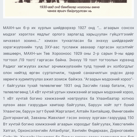
МАХН-ын 6-р их хурлын шийдвэрээр 1927 онд “… агаарын сонсох
мэдээг хэрэглэх явдлыг орлого зарлагад харьцуулан гүйцэтгэхийг
хичээвэл зохино…” хэмээн тунхагласан ба энэхүү шийдвэрийг
хэрэгжүүлэхийн тулд ЗХУ-аас тусламж авахаар гаргасан хүсэлтийг
зөвшөөрч, МАХН-ын Төв Хорооноос 1929 оны 2-р сарын 9-ны өдөр
тогтоол /19 тоот/ гаргасан байна. Энэхүү 19 тоот тогтоолын хүрээнд
Радиог хөгжүүлэх ажлыг эрчимжүүлэхийн тулд түүний ач холбогдлыг
олон нийтэд өргөн сурталчилж, тэдний санаачилгын үндсэн дээр
хөрөнгө хуримтлуулах ажил зохиож байжээ. “Агаарын мэдээний хороо”-
г байгуулах тухай төлөвлөгөөг 1931 онд Засгийн газар баталж, тус
төлөвлөгөөнд 1,4 кВт хүчтэй уртын хэмжээний агаарын мэдээний хороо,
1 кВт хүчтэй богино хэмжээний нэвтрүүлэх ба Улаанбаатар хотноо
хүлээн авах газруудын хамтаар байгуулах, Баруун хойт зүгт бүхий
Улаангом, баруун зүгт бүхий Жаргалант, Алтайн Хантайшир, Өмнөговийн
Дэлгэрхангай, Завханы Жавхлант гэсэн энэхүү зургаан газруудад 150
Вт хүчтэй богино хэмжээний агаарын хороодыг байгуулах, Хөвсгөлийн
Хатгал, Орхонсэлэнгийн Алтанбулаг, Хэнтийн Өндөрхаан, Дорноговийн
Сайн-Ус, Хангайн Цэцэрлэг ба Ламын гэгээн гэсэн газруудад тус бүр