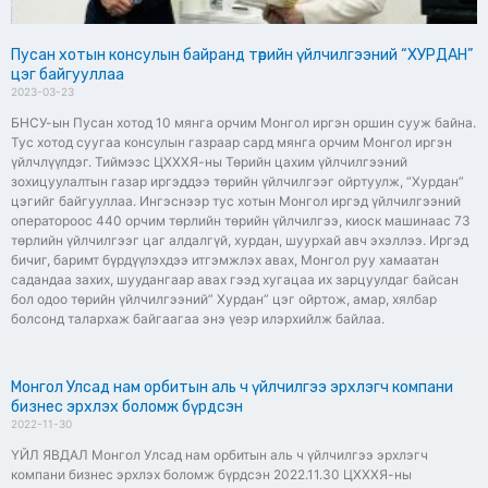
Пусан хотын консулын байранд төрийн үйлчилгээний “ХУРДАН”
цэг байгууллаа
2023-03-23
БНСУ-ын Пусан хотод 10 мянга орчим Монгол иргэн оршин сууж байна.
Тус хотод суугаа консулын газраар сард мянга орчим Монгол иргэн
үйлчлүүлдэг. Тиймээс ЦХХХЯ-ны Төрийн цахим үйлчилгээний
зохицуулалтын газар иргэддээ төрийн үйлчилгээг ойртуулж, “Хурдан”
цэгийг байгууллаа. Ингэснээр тус хотын Монгол иргэд үйлчилгээний
оператороос 440 орчим төрлийн төрийн үйлчилгээ, киоск машинаас 73
төрлийн үйлчилгээг цаг алдалгүй, хурдан, шуурхай авч эхэллээ. Иргэд
бичиг, баримт бүрдүүлэхдээ итгэмжлэх авах, Монгол руу хамаатан
садандаа захих, шуудангаар авах гээд хугацаа их зарцуулдаг байсан
бол одоо төрийн үйлчилгээний” Хурдан” цэг ойртож, амар, хялбар
болсонд талархаж байгаагаа энэ үеэр илэрхийлж байлаа.
Монгол Улсад нам орбитын аль ч үйлчилгээ эрхлэгч компани
бизнес эрхлэх боломж бүрдсэн
2022-11-30
ҮЙЛ ЯВДАЛ Монгол Улсад нам орбитын аль ч үйлчилгээ эрхлэгч
компани бизнес эрхлэх боломж бүрдсэн 2022.11.30 ЦХХХЯ-ны