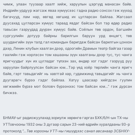
чимж, улаан туузаар хаалт хийж, харуулын цэргүүд манасан байв.
Индрийн урдуур жагсаж яваа хүмүүсээс гадна радио сонсох гэж хүүхэд
багачууд, лам нар, өвгөд хөгшид их цугларсан байлаа. Жагсаал
дуусахад цугларсан хүмүүс тараад явдаг байсан бол тэр өдөр радио
тавьсан газруудад дүүрэн хүмүүс байв. Соёлын төв ордон, Багшийн
сургуулийн дотуур байрны барилгын баруун урд өнцөгт, төв
шуудангийн зүүн талд гал командын баригдаж байсан барилгын цонхон
дээр, Ленин клубын хаалган дээр, одоогийн Драмын театр байгаа газар
гаалийн гэж нэрлэсэн том хашааны зүүн хаалганы дээр тус, тус чанга
яригчуудыг хүн их цугладаг түлээн зах, өндөр хог гэдэг газрууд руу
харуулан байрлуулсан байсан юм…Тэр үед хоёр төрлийн чанга яригч
байв, гэрт тавьдагийг нь хавтгай хар, гудамжинд тавьдагийг нь чанга
дуугарагч бүрээ гэдэг байлаа. Хатуу цаасаар хийгдсэн гуулин
хөгжмийн бүрээ мэт боловч бүрээнээс том байсан юм…” гэж дурсан
бичжээ.
БНМАУ-ыг радиожуулахад зориулж хөрөнгө гаргах БХК/б/Н-ын ТХ-ны
УТТовчооны 1932 оны 3 дугаар сарын 23-ний өдрийн хуралдааны 93-р
протоколд
“…Төв хорооны УТТ-ны гишүүдээс санал авсанаар ЗСБНХУ-