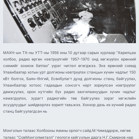
МАХН-ын ТХ-ны УТТ-ны 1956 оны 10 дугаар сарын хурлаар “Харилцаа
холбоо, радио өргөн нэвтрүүлгийг 1957-1970 онд хөгжүүлэх ерөнхий
схемийг зохиож батлах” үүрэг чиглэл өгөгджээ. Энэ ерөнхий схемд
Улаанбаатар хотын урт долгионы нэвтрүүлэх станцын хүчин чадлыг 150
кВт болгох, Баян-Өлгий, Есөнбулагт дунд долгионы станц байгуулах,
Улаанбаатар хотоос гадаадын сонсогч нарт зориулсан нэвтрүүлэг
дамжуулах, орон нутгийн бүх радио зангилаануудын хүчин чадлыг
нэмэгдүүлэх, зурагт радиогийн төв байгуулах зэрэг хөгжлийн
асуудлуудыг шийдвэрлэх зорилт тавьжээ. Хонхор дахь их хүчний радио
станц байгуулагдсан нь
Монголын талаас Холбооны яамны орлогч сайд М.Чимэддорж, нөгөө
талаас “СовМонголметалл” геологи хайгуулын дарга Н.Г.Смирнов нар