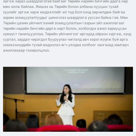
эргэж харах шаардлагатай байгааг төрийн нарийн бичгийн дарга нар
мөн хэлж байлаа. Жишээ нь Төрийн болон албаны нууцын тухай
хуулийг эргэж харж мэдээллийг ил тод болгоход зөрчилдөж байгаа
зарим зохицуулалтуудыг шинэчлэх шаардлага үүссэн байна гэв. Мөн
Төрийн цахим үйлчилгээний зохицуулалтын газрын үйл ажиллагааг
төрийн нарийн бичгийн дарга нарт болон, холбогдох ажил хариуцсан
хүмүүст танилцууллаа. Төрийн үйлчилгээг иргэдэд ойрхон хүргэж, хүнд
суртал, зардал чирэгдэл бууруулах чиглэлд авч хэрэгжүүлж буй арга
хэмжээнүүдийн тухай мэдээлэл өгч уялдаа холбоог хангахад хамтарч
ажиллахаар тохиролцлоо.