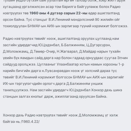
Тухайн үедээ бүтээн байгуулалтын өргөн талбар болж, хоёр жил гаруй
хугацаанд үргэлжилсэн асар том барилга байгууламж болох Радио
нэвтрүүлэх төв
1960 оны 4 дүгээр сарын 22-ны
өдөр ашиглалтанд
орсон байна. Тус станцыг В.И.Лениний мэндэлсэний 90 жилийн ойг
тохиолдуулан БНМАУ-ын АИХ-ын зарлигаар түүний нэрэмжит болгожээ.
Радио нэвтрүүлэх төвийг нээж, ашиглалтанд оруулах цуглаанд нам
засгийн удирдагчид Ю.Цэдэнбал, Б.Балжинням, Ц.Дүгэрсүрэн,
Д.Моломжамц, Д.Төмөр-Очир, Н.Жагварал, Д.Майдар нарын тухайн
үеийн бүх яамдын сайд дарга нар болон гадаад орнуудаас суугаа Элчин
сайдууд оролцжээ. Цуглааныг Улаанбаатар хотын намын хорооны 1-р
нарийн бичгийн дарга н.Лувсанравдан нээж үг хэлсний дараа тус
төвийг В.И.Лениний нэрэмжит болгосон БНМАУ-ын АИХ-ын зарлигийг
ИХ-ын тэргүүлэгчдийн орлогч дарга Д.Балжинням уншиж
танилцуулжээ. Нам засгийн удирдагч Ю.Цэдэнбал Хонхор дахь шинэ
станцын залгах кнопыг дарж, ажиллагаанд оруулсан байна.
Хонхор дахь Радио нэвтрүүлэх төвийг нээж Д.Моломжамц үг хэлж
байгаа нь /1960.4.22/