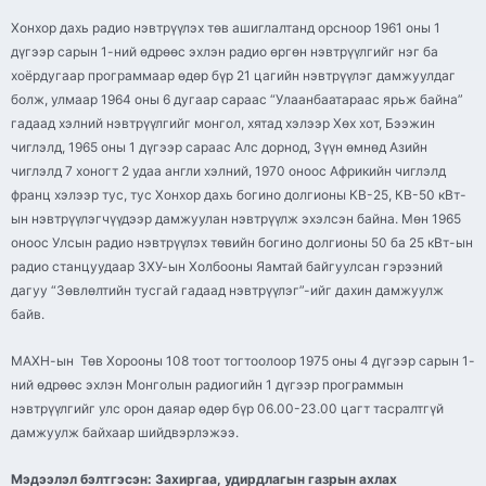
Хонхор дахь радио нэвтрүүлэх төв ашиглалтанд орсноор 1961 оны 1
дүгээр сарын 1-ний өдрөөс эхлэн радио өргөн нэвтрүүлгийг нэг ба
хоёрдугаар программаар өдөр бүр 21 цагийн нэвтрүүлэг дамжуулдаг
болж, улмаар 1964 оны 6 дугаар сараас “Улаанбаатараас ярьж байна”
гадаад хэлний нэвтрүүлгийг монгол, хятад хэлээр Хөх хот, Бээжин
чиглэлд, 1965 оны 1 дүгээр сараас Алс дорнод, Зүүн өмнөд Азийн
чиглэлд 7 хоногт 2 удаа англи хэлний, 1970 оноос Африкийн чиглэлд
франц хэлээр тус, тус Хонхор дахь богино долгионы КВ-25, КВ-50 кВт-
ын нэвтрүүлэгчүүдээр дамжуулан нэвтрүүлж эхэлсэн байна. Мөн 1965
оноос Улсын радио нэвтрүүлэх төвийн богино долгионы 50 ба 25 кВт-ын
радио станцуудаар ЗХУ-ын Холбооны Яамтай байгуулсан гэрээний
дагуу “Зөвлөлтийн тусгай гадаад нэвтрүүлэг”-ийг дахин дамжуулж
байв.
МАХН-ын Төв Хорооны 108 тоот тогтоолоор 1975 оны 4 дүгээр сарын 1-
ний өдрөөс эхлэн Монголын радиогийн 1 дүгээр программын
нэвтрүүлгийг улс орон даяар өдөр бүр 06.00-23.00 цагт тасралтгүй
дамжуулж байхаар шийдвэрлэжээ.
Мэдээлэл бэлтгэсэн:
Захиргаа, удирдлагын газрын ахлах