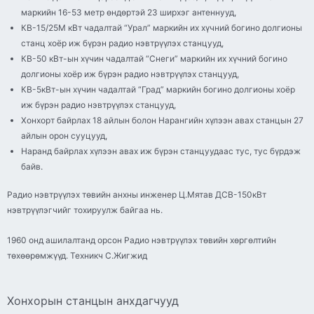
маркийн 16-53 метр өндөртэй 23 ширхэг антеннууд,
КВ-15/25М кВт чадалтай “Урал” маркийн их хүчний богино долгионы
станц хоёр иж бүрэн радио нэвтрүүлэх станцууд,
КВ-50 кВт-ын хүчин чадалтай “Снеги” маркийн их хүчний богино
долгионы хоёр иж бүрэн радио нэвтрүүлэх станцууд,
КВ-5кВт-ын хүчин чадалтай “Град” маркийн богино долгионы хоёр
иж бүрэн радио нэвтрүүлэх станцууд,
Хонхорт байрлах 18 айлын болон Нарангийн хүлээн авах станцын 27
айлын орон сууцууд,
Наранд байрлах хүлээн авах иж бүрэн станцуудаас тус, тус бүрдэж
байв.
Радио нэвтрүүлэх төвийн анхны инженер Ц.Мятав ДСВ-150кВт
нэвтрүүлэгчийг тохируулж байгаа нь.
1960 онд ашилалтанд орсон Радио нэвтрүүлэх төвийн хөргөлтийн
төхөөрөмжүүд. Техникч С.Жигжид
Хонхорын станцын анхдагчууд