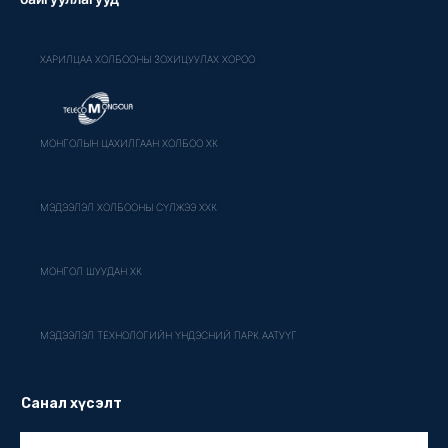
ХАРИЛЦАА ХОЛБООНЫ ЗОХИЦУУЛАХ ХОРОО
МОНГОЛЫН ЦАХИЛГААН ХОЛБОО ХК
МЭДЭЭЛЭЛ ХОЛБООНЫ СҮЛЖЭЭ ХХК
МОНГОЛ ШУУДАН ХК
МЭДЭЭЛЭЛ ТЕХНОЛОГИЙН ҮНДЭСНИЙ ПАРК ААТУҮГ
Санал хүсэлт