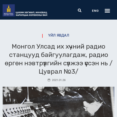
Skip
Me
Search
to
ENG
content
ҮЙЛ ЯВДАЛ
Монгол Улсад их хүчний радио
станцууд байгуулагдаж, радио
өргөн нэвтрүүлгийн сүлжээ үүссэн нь /
Цуврал №3/
2021.01.26