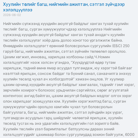
Хуулийн төслийг багш, нийгмийн ажилтан, сэтгэл зүйчдээр
хэлэлцүүллээ
2026-06-02
Нийгмийн сүлжээнд хүүхдийн аюулгүй байдлыг хангах тухай хуулийн
төслийг багш, сурган хүмүүжүүлэгчдээр хэлэлцүүллээ Нийгмийн
сүлжээнд хүүхдийн аюулгүй байдлыг хангах тухай анхдагч хуулийн
төслийн хэлэлцүүлэг хоёр дахь долоо хоногтоо үргэлжилж байна.
Өнөөдрийн хэлэлцүүлэгт ерөнхий боловсролын сургуулийн (ЕБС) 250
гаруй багш, нийгмийн ажилтан, сэтгэл зүйчийн төлөөлөл оролцлоо.
Цахим хөгжил, инновац, харилцаа холбооны сайд Ч.Номин
хэлэлцүүлгийг нээж хэлсэн үгэндээ, “Хүүхдүүдтэй өдөр тутам
харилцаж, тэдний өмнө ямар асуудал тулгамдаж, юу хэрэгтэй байгааг
нээлттэй ярилцан, сонсож байдаг та бүхний санал, санаачилга энэхүү
хуулийн төсөлд чухал ач холбогдолтой” хэмээн онцлов. Уг хуулиар
цахим орчинд хүүхдийн аюулгүй байдлыг хамгаалах, тэднийг гэмт хэрэг,
зөрчлийн хохирогч болохоос урьдчилан сэргийлэх, сөрөг агуулгатай
контентоос ангид байлгах, цахим аюулгүй байдлын мэдлэг олгох зэрэг
олон харилцааг зохицуулах юм. Хуулийн хэрэгжилтэд багш, сурган
хүмүүжүүлэгчдийн оролцоо хамгийн чухал тул боловсролын
байгууллага, багш, нийгмийн ажилтан, сэтгэл зүйчдийн эрх үүрэг,
тулгамдсан асуудлын гарц шийдлийг чөлөөтэй ярилцаж, хуулийн
төсөлд тусгах нь энэ удаагийн хэлэлцүүлгийн гол зорилго байв.
Хуулийн төслийн үзэл баримтлалыг батлуулсны дараах эхний
хэлэлцүүлгүүдийг цахимаар болон сургуулиудад зохион байгуулж, 6000