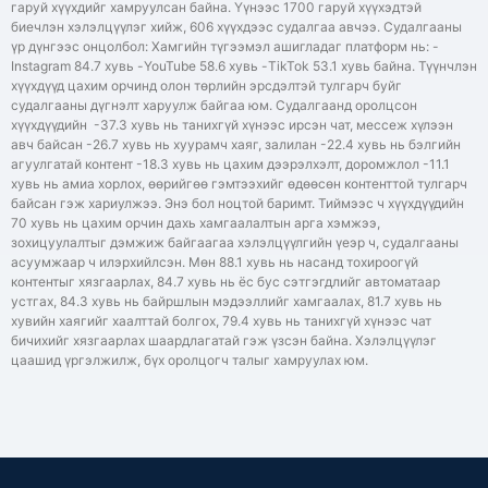
гаруй хүүхдийг хамруулсан байна. Үүнээс 1700 гаруй хүүхэдтэй
биечлэн хэлэлцүүлэг хийж, 606 хүүхдээс судалгаа авчээ. Судалгааны
үр дүнгээс онцолбол: Хамгийн түгээмэл ашигладаг платформ нь: -
Instagram 84.7 хувь -YouTube 58.6 хувь -TikTok 53.1 хувь байна. Түүнчлэн
хүүхдүүд цахим орчинд олон төрлийн эрсдэлтэй тулгарч буйг
судалгааны дүгнэлт харуулж байгаа юм. Судалгаанд оролцсон
хүүхдүүдийн -37.3 хувь нь танихгүй хүнээс ирсэн чат, мессеж хүлээн
авч байсан -26.7 хувь нь хуурамч хаяг, залилан -22.4 хувь нь бэлгийн
агуулгатай контент -18.3 хувь нь цахим дээрэлхэлт, доромжлол -11.1
хувь нь амиа хорлох, өөрийгөө гэмтээхийг өдөөсөн контенттой тулгарч
байсан гэж хариулжээ. Энэ бол ноцтой баримт. Тиймээс ч хүүхдүүдийн
70 хувь нь цахим орчин дахь хамгаалалтын арга хэмжээ,
зохицуулалтыг дэмжиж байгаагаа хэлэлцүүлгийн үеэр ч, судалгааны
асуумжаар ч илэрхийлсэн. Мөн 88.1 хувь нь насанд тохироогүй
контентыг хязгаарлах, 84.7 хувь нь ёс бус сэтгэгдлийг автоматаар
устгах, 84.3 хувь нь байршлын мэдээллийг хамгаалах, 81.7 хувь нь
хувийн хаягийг хаалттай болгох, 79.4 хувь нь танихгүй хүнээс чат
бичихийг хязгаарлах шаардлагатай гэж үзсэн байна. Хэлэлцүүлэг
цаашид үргэлжилж, бүх оролцогч талыг хамруулах юм.