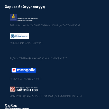
Харьяа байгууллагууд
ТӨРИЙН ЦАХИМ ҮЙЛЧИЛГЭЭНИЙ ЗОХИЦУУЛАЛТЫН ГАЗАР
"ҮНДЭСНИЙ ДАТА ТӨВ" УТҮГ
РАДИО, ТЕЛЕВИЗИЙН ҮНДЭСНИЙ СҮЛЖЭЭ УТҮГ
И-МОНГОЛ АКАДЕМИ УТҮГ
КИБЕР ХАЛДЛАГА, ЗӨРЧИЛТЭЙ ТЭМЦЭХ НИЙТИЙН ТӨВ УТҮГ
Салбар
байгууллагууд