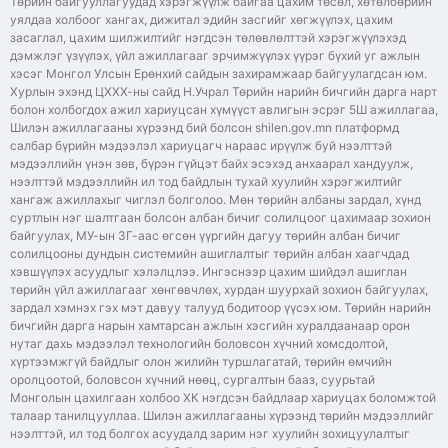
Төрийн байгууллагуудад хэрэгжүүлж байгаа цахим төсөл, хөтөлбөрийн
уялдаа холбоог хангах, дижитал эдийн засгийг хөгжүүлэх, цахим
засаглал, цахим шилжилтийг нэгдсэн төлөвлөлттэй хэрэгжүүлэхэд
дэмжлэг үзүүлэх, үйл ажиллагааг эрчимжүүлэх үүрэг бүхий уг ажлын
хэсэг Монгол Улсын Ерөнхий сайдын захирамжаар байгуулагдсан юм.
Хурлын эхэнд ЦХХХ-ны сайд Н.Учрал Төрийн нарийн бичгийн дарга нарт
болон холбогдох ажил хариуцсан хүмүүст авлигын эсрэг 5Ш ажиллагаа,
Шилэн ажиллагааны хүрээнд бий болсон shilen.gov.mn платформд
салбар бүрийн мэдээлэл хариуцагч нараас ирүүлж буй нээлттэй
мэдээллийн үнэн зөв, бүрэн гүйцэт байх эсэхэд анхаарал хандуулж,
нээлттэй мэдээллийн ил тод байдлын тухай хуулийн хэрэгжилтийг
хангаж ажиллахыг чиглэл болголоо. Мөн төрийн албаны зардал, хүнд
суртлын нэг шалтгаан болсон албан бичиг солилцоог цахимаар зохион
байгуулах, МУ-ын ЗГ-аас өгсөн үүргийн дагуу төрийн албан бичиг
солилцооны дундын системийн ашиглалтыг төрийн албан хаагчдад
хэвшүүлэх асуудлыг хэлэлцлээ. Ингэснээр цахим шийдэл ашиглан
төрийн үйл ажиллагааг хөнгөвчлөх, хурдан шуурхай зохион байгуулах,
зардал хэмнэх гэх мэт давуу талууд бодитоор үүсэх юм. Төрийн нарийн
бичгийн дарга нарын хамтарсан ажлын хэсгийн хуралдаанаар орон
нутаг дахь мэдээлэл технологийн боловсон хүчний хомсдолтой,
хүртээмжгүй байдлыг олон жилийн туршлагатай, төрийн өмчийн
оролцоотой, боловсон хүчний нөөц, сургалтын бааз, суурьтай
Монголын цахилгаан холбоо ХК нэгдсэн байдлаар хариуцах боломжтой
талаар танилцууллаа. Шилэн ажиллагааны хүрээнд төрийн мэдээллийг
нээлттэй, ил тод болгох асуудалд зарим нэг хуулийн зохицуулалтыг