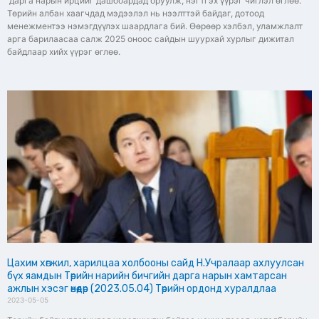
дарга нарын ирцийг дашбоардад оруулж, нэгтгэх үүрэг чиглэл өглөө.
Төрийн албан хаагчдад мэдээлэл нь нээлттэй байдаг, дотоод
менежментээ нэмэгдүүлэх шаардлага бий. Өөрөөр хэлбэл, уламжлалт
арга барилаасаа салж 2025 оноос сайдын шуурхай хурлыг дижитал
байдлаар хийх үүрэг өглөө.
Цахим хөгжил, харилцаа холбооны сайд Н.Учралаар ахлуулсан
бүх яамдын Төрийн нарийн бичгийн дарга нарын хамтарсан
ажлын хэсэг өнөөдөр (2023.05.04) Төрийн ордонд хуралдлаа
2023-05-05