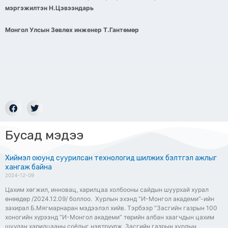
мэргэжилтэн Н.Цэвээндарь
Монгол Улсын Зөвлөх инженер Т.Гантөмөр
Бусад мэдээ
Хиймэл оюунд суурилсан технологид шилжих бэлтгэл ажлыг
хангаж байна
2024-12-09
Цахим хөгжил, инновац, харилцаа холбооны сайдын шуурхай хурал
өнөөдөр /2024.12.09/ боллоо. Хурлын эхэнд “И-Монгол академи”-ийн
захирал Б.Мягмарнаран мэдээлэл хийв. Тэрбээр “Засгийн газрын 100
хоногийн хүрээнд “И-Монгол академи” төрийн албан хаагчдын цахим
шуудан харилцааны соёлыг нэвтрүүлж, Засгийн газрын хурлын