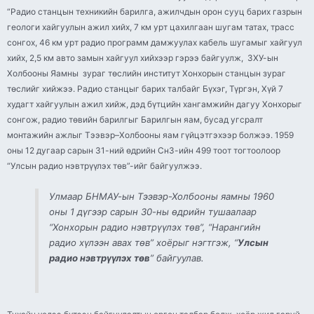
“Радио станцын техникийн барилга, ажилчдын орон сууц барих газрын
геологи хайгуулын ажил хийх, 7 км урт цахилгаан шугам татах, трасс
сонгох, 46 км урт радио программ дамжуулах кабель шугамыг хайгуул
хийх, 2,5 км авто замын хайгуул хийхээр гэрээ байгуулж, ЗХУ-ын
Холбооны Яамны зураг төслийн институт Хонхорын станцын зураг
төслийг хийжээ. Радио станцыг барих талбайг Бүхэг, Түргэн, Хүй 7
худагт хайгуулын ажил хийж, дэд бүтцийн хангамжийн дагуу Хонхорыг
сонгож, радио төвийн барилгыг Барилгын яам, бусад угсралт
монтажийн ажлыг Тээвэр–Холбооны яам гүйцэтгэхээр болжээ. 1959
оны 12 дугаар сарын 31-ний өдрийн СнЗ-ийн 499 тоот тогтоолоор
“Улсын радио нэвтрүүлэх төв”-ийг байгуулжээ.
Улмаар БНМАУ-ын Тээвэр-Холбооны яамны 1960
оны 1 дүгээр сарын 30-ны өдрийн тушаалаар
“Хонхорын радио нэвтрүүлэх төв”, “Нарангийн
радио хүлээн авах төв” хоёрыг нэгтгэж, “
Улсын
радио нэвтрүүлэх төв
” байгуулав.