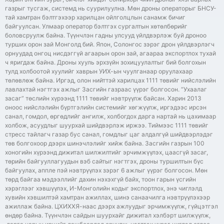
газрыг тусгаж, системд нь суурилуулна. Мөн дроны операторыг БНСУ-
тай хамтран бэлтгэхээр харилцан ойлголцлын санамж бичиг
байгуулсан. Улмаар оператор бэлтгэх сургалтын хөтөлбөрийг
боловсруулж байна. Түүнчлэн гадны улсууд үйлдвэрлэж буй дроноо
турших орон зай Монголд бий. Япон, Солонгос зэрэг дрон үйлдвэрлэгч
орнуудад онгоц нисдэггүй агаарын орон зай, агаараа экспортлох тухай
ч яригдаж байна. Дроны хууль эрхзүйн зохицуулалтыг бий болгохын
тулд холбоотой хуулийг хаврын УИХ-ын чуулганаар оруулахаар
төлөвлөж байна. Иргэд, олон нийттэй харилцах 1111 төвийг нийслэлийн
лавлахтай нэгтгэх ажлыг Засгийн газраас үүрэг болгосон. “Ухаалаг
засаг” төслийн хүрээнд 1111 төвийг нэвтрүүлж байсан. Харин 2013
оноос нийслэлийн бүртгэлийн системийг хөгжүүлж, иргэдээс ирсэн
санал, гомдол, өргөдлийг ангилж, холбогдох дарга нартай нь цахимаар
холбож, асуудлыг шуурхай шийдвэрлэж иржээ. Тиймээс 1111 төвийг
стресс тайлагч газар бус санал, гомдлыг цаг алдалгүй шийдвэрлэдэг
төв болгохоор дээрх шинэчлэлийг хийж байна. Засгийн газрын 100
хоногийн хүрээнд дижитал шилжилтийг эрчимжүүлэх, цаасгүй засаг,
төрийн байгууллагуудын вэб сайтыг нэгтгэх, дроны туршилтын бүс
байгуулах, аппле пэй нэвтрүүлэх зэрэг 6 ажлыг үүрэг болгосон. Мөн
төрд байгаа мэдээллийг дахин нэхэхгүй байх, тоон гарын үсгийн
хэрэглээг хэвшүүлэх, И-Монголийн кодыг экспортлох, энэ чиглэлд
хувийн хэвшилтэй хамтран ажиллах, шинэ санаачилга нэвтрүүлэхээр
ажиллаж байна. ЦХИХХЯ-наас дээрх ажлуудыг эрчимжүүлж, гүйцэтгэл
өндөр байна. Түүнчлэн сайдын шуурхайг дижитал хэлбэрт шилжүүлж,