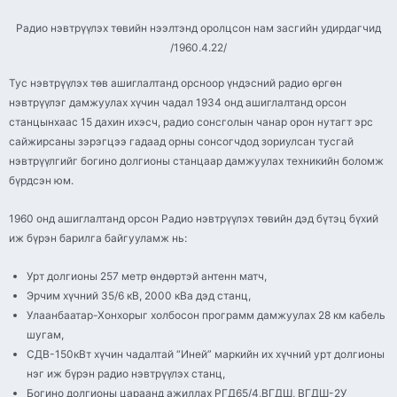
Радио нэвтрүүлэх төвийн нээлтэнд оролцсон нам засгийн удирдагчид
/1960.4.22/
Тус нэвтрүүлэх төв ашиглалтанд орсноор үндэсний радио өргөн
нэвтрүүлэг дамжуулах хүчин чадал 1934 онд ашиглалтанд орсон
станцынхаас 15 дахин ихэсч, радио сонсголын чанар орон нутагт эрс
сайжирсаны зэрэгцээ гадаад орны сонсогчдод зориулсан тусгай
нэвтрүүлгийг богино долгионы станцаар дамжуулах техникийн боломж
бүрдсэн юм.
1960 онд ашиглалтанд орсон Радио нэвтрүүлэх төвийн дэд бүтэц бүхий
иж бүрэн барилга байгууламж нь:
Урт долгионы 257 метр өндөртэй антенн матч,
Эрчим хүчний 35/6 кВ, 2000 кВа дэд станц,
Улаанбаатар-Хонхорыг холбосон программ дамжуулах 28 км кабель
шугам,
СДВ-150кВт хүчин чадалтай “Иней” маркийн их хүчний урт долгионы
нэг иж бүрэн радио нэвтрүүлэх станц,
Богино долгионы цараанд ажиллах РГД65/4,ВГДШ, ВГДШ-2У