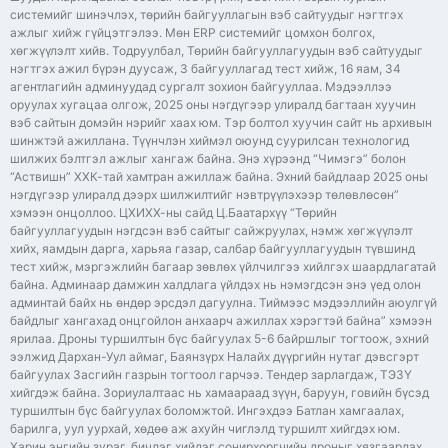
системийг шинэчлэх, төрийн байгууллагын вэб сайтуудыг нэгтгэх
ажлыг хийж гүйцэтгэлээ. Мөн ERP системийг цомхон болгох,
хөгжүүлэлт хийв. Тодруулбал, Төрийн байгууллагуудын вэб сайтуудыг
нэгтгэх ажил бүрэн дуусаж, 3 байгууллагад тест хийж, 16 яам, 34
агентлагийн админуудад сургалт зохион байгууллаа. Мэдээллээ
оруулах хугацаа олгож, 2025 оны нэгдүгээр улиралд багтаан хуучин
вэб сайтын домэйн нэрийг хаах юм. Тэр болтол хуучин сайт нь архивын
шинжтэй ажиллана. Түүнчлэн хиймэл оюунд суурилсан технологид
шилжих бэлтгэл ажлыг хангаж байна. Энэ хүрээнд “Чимэгэ” болон
“Аствишн” ХХК-тай хамтран ажиллаж байна. Эхний байдлаар 2025 оны
нэгдүгээр улиралд дээрх шилжилтийг нэвтрүүлэхээр төлөвлөсөн”
хэмээн онцоллоо. ЦХИХХ-ны сайд Ц.Баатархүү “Төрийн
байгууллагуудын нэгдсэн вэб сайтыг сайжруулах, нэмж хөгжүүлэлт
хийх, яамдын дарга, харьяа газар, салбар байгууллагуудын түвшинд
тест хийж, мэргэжлийн багаар зөвлөх үйлчилгээ хийлгэх шаардлагатай
байна. Админаар дамжин халдлага үйлдэх нь нэмэгдсэн энэ үед олон
админтай байх нь өндөр эрсдэл дагуулна. Тиймээс мэдээллийн аюулгүй
байдлыг хангахад онцгойлон анхаарч ажиллах хэрэгтэй байна” хэмээн
ярилаа. Дроны туршилтын бүс байгуулах 5-6 байршлыг тогтоож, эхний
ээлжид Дархан-Уул аймаг, Баянзүрх Налайх дүүргийн нутаг дэвсгэрт
байгуулах Засгийн газрын тогтоол гарчээ. Тендер зарлагдаж, ТЭЗҮ
хийгдэж байна. Зориулалтаас нь хамаараад зүүн, баруун, говийн бүсэд
туршилтын бүс байгуулах боломжтой. Ингэхдээ Батлан хамгаалах,
барилга, уул уурхай, хөдөө аж ахуйн чиглэлд туршилт хийгдэх юм.
Харин энгийн зураг, бичлэг хийдэг сонирхоргчийн дроныг хязгаарлах