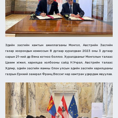
Эдийн засгийн хамтын ажиллагааны Монгол, Австрийн Засгийн
газар хоорондын комиссын 8 дугаар хуралдаан 2023 оны 3 дугаар
сарын 21-ний өдөр Вена хотноо боллоо. Хуралдааныг Монголын талаас
Цахим хөгжил, харилцаа холбооны сайд Н.Учрал, Австрийн талаас
Хөдөлмөр, эдийн засгийн яамны Олон улсын эдийн засгийн харилцааны
газрын Ерөнхий захирал Франц Вессиг нар хамтран удирдаж явуулав.