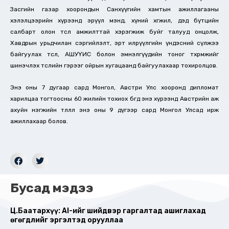
Засгийн газар хоорондын Санхүүгийн хамтын ажиллагааны
хэлэлцээрийн хүрээнд эрүүл мэнд, хүний хөгжил, дэд бүтцийн
салбарт олон төсөл амжилттай хэрэгжиж буйг талууд онцолж,
Хавдрын урьдчилан сэргийлэлт, эрт илрүүлгийн үндэсний сүлжээ
байгуулах төсөл, АШУҮИС болон эмнэлгүүдийн тоног төхөөрөмжийг
шинэчлэх төслийн гэрээг ойрын хугацаанд байгуулахаар тохиролцов.
Энэ оны 7 дугаар сард Монгол, Австри Улс хооронд дипломат
харилцаа тогтоосны 60 жилийн тохиох бөгөөд энэ хүрээнд Австрийн аж
ахуйн нэгжийн төлөөлөл энэ оны 9 дүгээр сард Монгол Улсад ирж
ажиллахаар болов.
Бусад мэдээ
Ц.Баатархүү: AI-ийг шийдвэр гаргалтад ашиглахад
өгөгдлийг эргэлтэд орууллаа