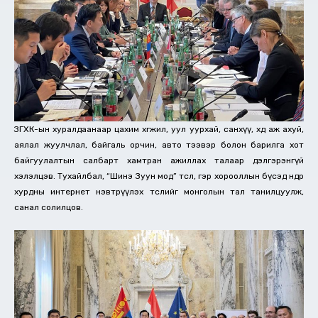
ЗГХК-ын хуралдаанаар цахим хөгжил, уул уурхай, санхүү, хөдөө аж ахуй,
аялал жуулчлал, байгаль орчин, авто тээвэр болон барилга хот
байгуулалтын салбарт хамтран ажиллах талаар дэлгэрэнгүй
хэлэлцэв. Тухайлбал, “Шинэ Зуун мод” төсөл, гэр хорооллын бүсэд өндөр
хурдны интернет нэвтрүүлэх төслийг монголын тал танилцуулж,
санал солилцов.