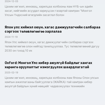
2024-12-03
Цахим хөгжил, инновац, харилцаа холбооны яам НҮБ-ын эдийн
засаг, нийгмийн асуудал хариуцсан газартай хамтран “Монгол
Улсын Үндэсний өгөгдлийн засаглал болон
Япон улс хиймэл оюун, хагас дамжуулагчийн салбараа
сэргээх төлөвлөгөөгөө зарлалаа
2024-11-19
Япон Улс хиймэл оюун, хагас дамжуулагчийн салбараа сэргээх
төлөвлөгөөгөө олон нийтэд танилцууллаа. Тус төлөвлөгөөний дагуу
2030 он гэхэд 10 их
Oxford: Монгол Улс кибер аюулгүй байдлыг хангах
хөрөнгө оруулалтыг нэмэгдүүлэх шаардлагатай
2025-02-19
Цахим хөгжил, инновац, харилцаа холбооны яам Японы Олон улсын
хамтын ажиллагааны байгууллага (ЖАЙКА)-тай хамтран кибер
аюулгүй байдлын хүний нөөцийг чадавхжуулах техникийн