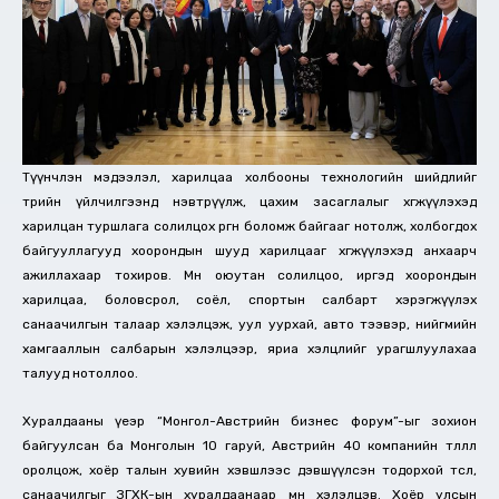
Түүнчлэн мэдээлэл, харилцаа холбооны технологийн шийдлийг
төрийн үйлчилгээнд нэвтрүүлж, цахим засаглалыг хөгжүүлэхэд
харилцан туршлага солилцох өргөн боломж байгааг нотолж, холбогдох
байгууллагууд хоорондын шууд харилцааг хөгжүүлэхэд анхаарч
ажиллахаар тохиров. Мөн оюутан солилцоо, иргэд хоорондын
харилцаа, боловсрол, соёл, спортын салбарт хэрэгжүүлэх
санаачилгын талаар хэлэлцэж, уул уурхай, авто тээвэр, нийгмийн
хамгааллын салбарын хэлэлцээр, яриа хэлцлийг урагшлуулахаа
талууд нотоллоо.
Хуралдааны үеэр “Монгол-Австрийн бизнес форум”-ыг зохион
байгуулсан ба Монголын 10 гаруй, Австрийн 40 компанийн төлөөлөл
оролцож, хоёр талын хувийн хэвшлээс дэвшүүлсэн тодорхой төсөл,
санаачилгыг ЗГХК-ын хуралдаанаар мөн хэлэлцэв. Хоёр улсын