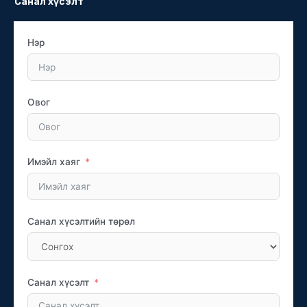
Санал хүсэлт
Нэр
Овог
Имэйл хаяг
Санал хүсэлтийн төрөл
Санал хүсэлт