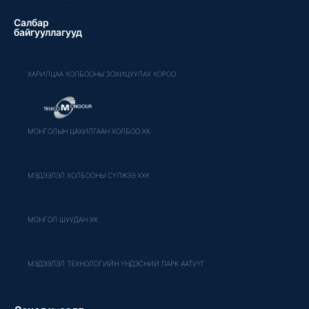
Салбар
байгууллагууд
ХАРИЛЦАА ХОЛБООНЫ ЗОХИЦУУЛАХ ХОРОО
МОНГОЛЫН ЦАХИЛГААН ХОЛБОО ХК
МЭДЭЭЛЭЛ ХОЛБООНЫ СҮЛЖЭЭ ХХК
МОНГОЛ ШУУДАН ХК
МЭДЭЭЛЭЛ ТЕХНОЛОГИЙН ҮНДЭСНИЙ ПАРК ААТУҮГ