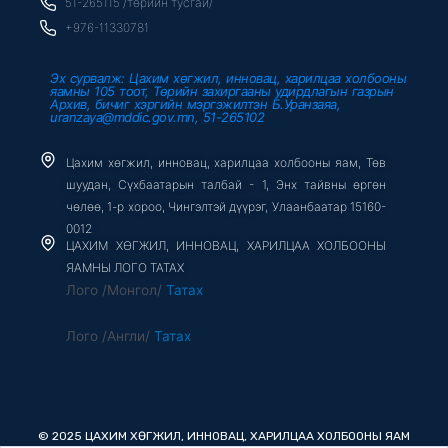
51-265115 /төрийн тусгай/
f
+976-11330781
Эх сурвалж: Цахим хөгжил, инновац, харилцаа холбооны
яамны 105 тоот, Төрийн захиргааны удирдлагын газрын
Архив, бичиг хэргийн мэргэжилтэн Б.Уранзаяа,
uranzaya@mddic.gov.mn, 51-265102
Цахим хөгжил, инновац, харилцаа холбооны яам, Төв
шуудан, Сүхбаатарын талбай - 1, Энх тайвны өргөн
чөлөө, 1-р хороо, Чингэлтэй дүүрэг, Улаанбаатар 15160-
0012
ЦАХИМ ХӨГЖИЛ, ИННОВАЦ, ХАРИЛЦАА ХОЛБООНЫ
ЯАМНЫ ЛОГО ТАТАХ
Лого /Монгол/
Татах
Лого /Англи/
Татах
© 2025 ЦАХИМ ХӨГЖИЛ, ИННОВАЦ, ХАРИЛЦАА ХОЛБООНЫ ЯАМ