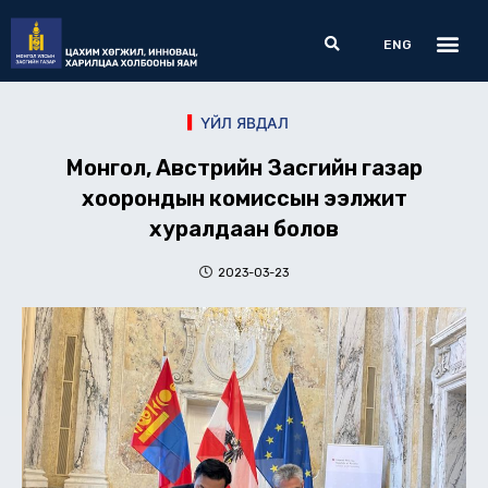
Skip
Me
Search
to
ENG
content
ҮЙЛ ЯВДАЛ
Монгол, Австрийн Засгийн газар
хоорондын комиссын ээлжит
хуралдаан болов
2023-03-23