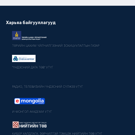
Харьяа байгууллагууд
ТӨРИЙН ЦАХИМ ҮЙЛЧИЛГЭЭНИЙ ЗОХИЦУУЛАЛТЫН ГАЗАР
"ҮНДЭСНИЙ ДАТА ТӨВ" УТҮГ
РАДИО, ТЕЛЕВИЗИЙН ҮНДЭСНИЙ СҮЛЖЭЭ УТҮГ
И-МОНГОЛ АКАДЕМИ УТҮГ
КИБЕР ХАЛДЛАГА, ЗӨРЧИЛТЭЙ ТЭМЦЭХ НИЙТИЙН ТӨВ УТҮГ