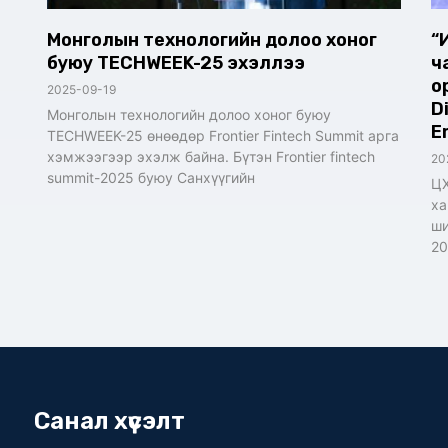
Монголын технологийн долоо хоног
“
буюу TECHWEEK-25 эхэллээ
ч
о
2025-09-19
D
Монголын технологийн долоо хоног буюу
E
TECHWEEK-25 өнөөдөр Frontier Fintech Summit арга
хэмжээгээр эхэлж байна. Бүтэн Frontier fintech
20
summit-2025 буюу Санхүүгийн
ЦХ
ха
ши
20
Санал хүсэлт