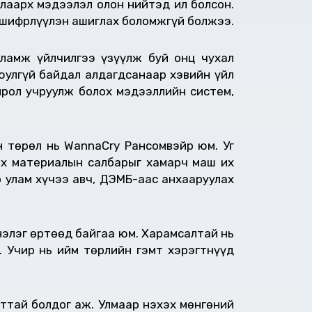
лаарх мэдээлэл олон нийтэд ил болсон.
 шифрлүүлэн ашиглах боломжгүй болжээ.
сламж үйлчилгээ үзүүлж буй онц чухал
юулгүй байдал алдагдсанаар хэвийн үйл
ирол учруулж болох мэдээллийн систем,
н төрөл нь WannaCry Рансомвэйр юм. Уг
лох материалын салбарыг хамарч маш их
 улам хүчээ авч, ДЭМБ-аас анхааруулах
нэлэг өртөөд байгаа юм. Харамсалтай нь
. Учир нь ийм төрлийн гэмт хэрэгтнүүд
лттай болдог аж. Улмаар нэхэх мөнгөний