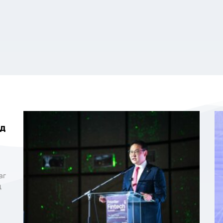
ад
аг
д