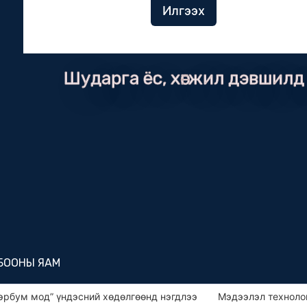
Илгээх
Шударга ёс, хөгжил дэвшилд
ЛБООНЫ ЯАМ
 мод” үндэсний хөдөлгөөнд нэгдлээ
Мэдээлэл технологийн 