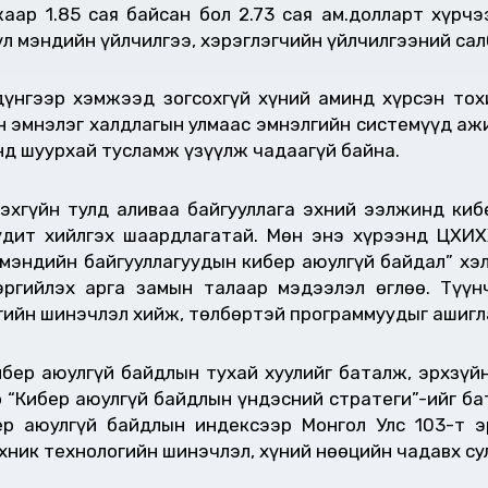
ар 1.85 сая байсан бол 2.73 сая ам.долларт хүрчэ
үл мэндийн үйлчилгээ, хэрэглэгчийн үйлчилгээний сал
үнгээр хэмжээд зогсохгүй хүний аминд хүрсэн тохи
 эмнэлэг халдлагын улмаас эмнэлгийн системүүд ажи
нд шуурхай тусламж үзүүлж чадаагүй байна.
эхгүйн тулд аливаа байгууллага эхний ээлжинд киб
дит хийлгэх шаардлагатай. Мөн энэ хүрээнд ЦХИХ
 мэндийн байгууллагуудын кибер аюулгүй байдал” хэл
эргийлэх арга замын талаар мэдээлэл өглөө. Түү
огийн шинэчлэл хийж, төлбөртэй программуудыг ашигл
бер аюулгүй байдлын тухай хуулийг баталж, эрхзүйн
р “Кибер аюулгүй байдлын үндэсний стратеги”-ийг ба
ер аюулгүй байдлын индексээр Монгол Улс 103-т э
хник технологийн шинэчлэл, хүний нөөцийн чадавх су