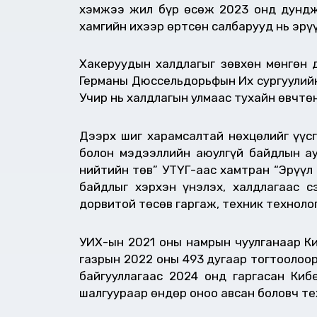
хэмжээ жил бүр өсөж 2023 онд дунджа
хамгийн ихээр өртсөн салбарууд нь эрү
Хакеруудын халдлагыг зөвхөн мөнгөн д
Германы Дюссельдорьфын Их сургуулийн
Учир нь халдлагын улмаас тухайн өвчтө
Дээрх шиг харамсалтай нөхцөлийг үүсг
болон мэдээллийн аюулгүй байдлын ау
нийтийн төв” УТҮГ-аас хамтран “Эрүүл
байдлыг хэрхэн үнэлэх, халдлагаас с
дорвитой төсөв гаргаж, техник технол
УИХ-ын 2021 оны намрын чуулганаар Ки
газрын 2022 оны 493 дугаар тогтоолоо
байгууллагаас 2024 онд гаргасан Киб
шалгуураар өндөр оноо авсан боловч те