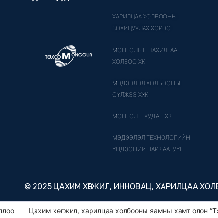
ХАРИЛЦАА ХОЛБООНЫ
ЗОХИЦУУЛАХ ХОРОО
МОНГОЛЫН ЦАХИЛГААН
ХОЛБОО ХК
МЭДЭЭЛЭЛ ХОЛБООНЫ
СҮЛЖЭЭ ХХК
МОНГОЛ ШУУДАН ХК
МЭДЭЭЛЭЛ ТЕХНОЛОГИЙН
ҮНДЭСНИЙ ПАРК ААТУҮГ
© 2025 ЦАХИМ ХӨГЖИЛ, ИННОВАЦ, ХАРИЛЦАА ХО
Цахим хөгжил, харилцаа холбооны яамны хамт олон “Тэрбум