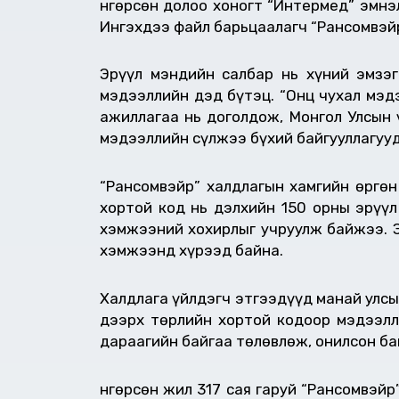
Өнгөрсөн долоо хоногт “Интермед” эмн
Ингэхдээ файл барьцаалагч “Рансомвэй
Эрүүл мэндийн салбар нь хүний эмзэг
мэдээллийн дэд бүтэц. “Онц чухал мэд
ажиллагаа нь доголдож, Монгол Улсын 
мэдээллийн сүлжээ бүхий байгууллагууд
“Рансомвэйр” халдлагын хамгийн өргөн
хортой код нь дэлхийн 150 орны эрүүл
хэмжээний хохирлыг учруулж байжээ. Э
хэмжээнд хүрээд байна.
Халдлага үйлдэгч этгээдүүд манай улсы
дээрх төрлийн хортой кодоор мэдээлли
дараагийн байгаа төлөвлөж, онилсон ба
Өнгөрсөн жил 317 сая гаруй “Рансомвэй