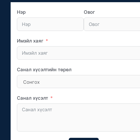
Нэр
Овог
Имэйл хаяг
Санал хүсэлтийн төрөл
Санал хүсэлт