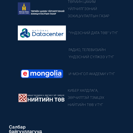
ТӨРИЙН ЦАХИМ
ҮЙЛЧИЛГЭЭНИЙ
ЗОХИЦУУЛАЛТЫН ГАЗАР
"ҮНДЭСНИЙ ДАТА ТӨВ" УТҮГ
РАДИО, ТЕЛЕВИЗИЙН
ҮНДЭСНИЙ СҮЛЖЭЭ УТҮГ
И-МОНГОЛ АКАДЕМИ УТҮГ
КИБЕР ХАЛДЛАГА,
ЗӨРЧИЛТЭЙ ТЭМЦЭХ
НИЙТИЙН ТӨВ УТҮГ
Салбар
байгууллагууд