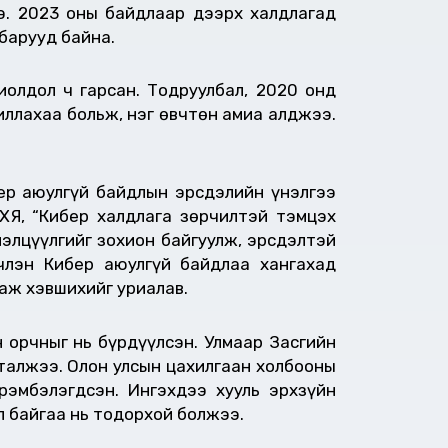
э. 2023 оны байдлаар дээрх халдлагад
барууд байна.
олдол ч гарсан. Тодруулбал, 2020 онд
ллахаа больж, нэг өвчтөн амиа алджээ.
ер аюулгүй байдлын эрсдэлийн үнэлгээ
ХЯ, “Кибер халдлага зөрчилтэй тэмцэх
элцүүлгийг зохион байгуулж, эрсдэлтэй
нчлэн Кибер аюулгүй байдлаа хангахад
аж хэвшихийг уриалав.
 орчныг нь бүрдүүлсэн. Улмаар Засгийн
талжээ. Олон улсын цахилгаан холбооны
рэмбэлэгдсэн. Ингэхдээ хууль эрхзүйн
л байгаа нь тодорхой болжээ.