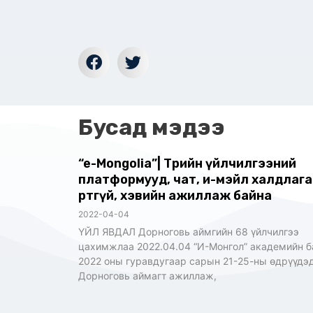
Бусад мэдээ
“e-Mongolia”| Төрийн үйлчилгээний
платформууд, чат, и-мэйл халдлаг
өртөөгүй, хэвийн ажиллаж байна
2022-04-04
ҮЙЛ ЯВДАЛ Дорноговь аймгийн 68 үйлчилгээ
цахимжлаа 2022.04.04 “И-Монгол” академийн б
2022 оны гуравдугаар сарын 21-25-ны өдрүүдэ
Дорноговь аймагт ажиллаж,