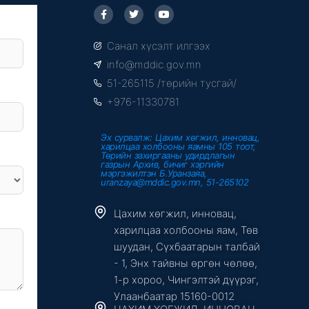
F
T
Y
a
w
o
c
i
u
e
t
t
Санал хүсэлт илгээх
b
t
u
o
e
b
info@mddic.gov.mn
o
r
e
k
51-265115 /төрийн тусгай/
-
f
+976-11330781
Эх сурвалж: Цахим хөгжил, инновац,
харилцаа холбооны яамны 105 тоот,
Төрийн захиргааны удирдлагын
газрын Архив, бичиг хэргийн
мэргэжилтэн Б.Уранзаяа,
uranzaya@mddic.gov.mn, 51-265102
Цахим хөгжил, инновац,
харилцаа холбооны яам, Төв
шуудан, Сүхбаатарын талбай
- 1, Энх тайвны өргөн чөлөө,
1-р хороо, Чингэлтэй дүүрэг,
Улаанбаатар 15160-0012