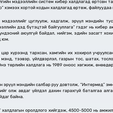
элгийн мэдээллийн систем кибер халдлагад өртсөн та
р” хэмээх хортой кодын халдлагад өртөж, файлуудаа
 мэдээллийг цуглуулж, хадгалж, эрүүл мэндийн ту
ээллийн дэд бүтэцтэй байгууллага” гэдэг нь кибер а
үндэсний аюулгүй байдал, нийгэм, эдийн засагт хох
 юм.
 цар хүрээнд тархсан, хамгийн их хохирол учруулса
 мэнд, тээвэр, үйлдвэрлэл, газрын тос, шатах, тос
нэ төрлийн халдлага нь 1989 оноос хөгжиж, өнөөдөр
н эрүүл мэндийн салбар руу довтолж, “Интермед” эм
йг олж авдаг үйлдэл дахин гарахгүй баталгаа алга
йдаг байна.
р” халдлагын оролдлого хийгдэж, 4500-5000 нь амжи