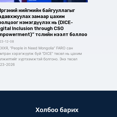
Иргэний нийгмийн байгууллагыг
адавхжуулах замаар цахим
ролцоог нэмэгдүүлэх нь (DICE-
igital Inclusion through CSO
mpowerment)” төслийн нээлт боллоо
23-12-08
ХХЯ, “People in Need Mongolia” FARO сан
мтран хэрэгжүүлж буй “DICE” төсөл нь цахим
лжилтийг хүртээмжтэй болгоно. Энэ төсөл
23-2026
Холбоо барих