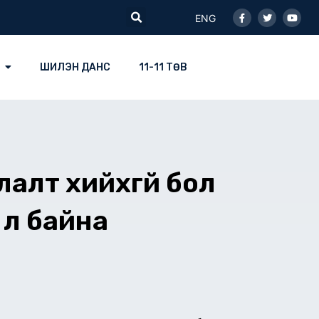
Facebook-
Twitter
Youtu
Search
f
ENG
ШИЛЭН ДАНС
11-11 ТӨВ
алт хийхгүй бол
 л байна