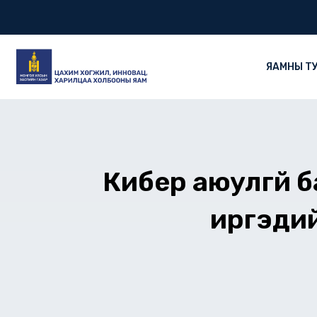
Skip
to
content
ЯАМНЫ Т
Кибер аюулгүй 
иргэдий