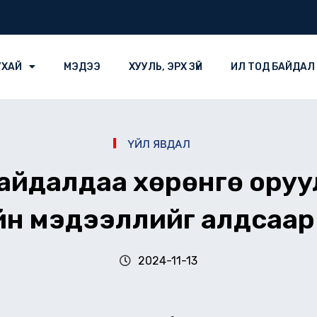
УХАЙ
МЭДЭЭ
ХУУЛЬ, ЭРХ ЗҮЙ
ИЛ ТОД БАЙДАЛ
ҮЙЛ ЯВДАЛ
байдалдаа хөрөнгө оруул
н мэдээллийг алдсаар
2024-11-13