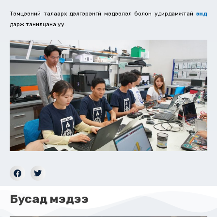
Тэмцээний талаарх дэлгэрэнгүй мэдээлэл болон удирдамжтай
энд
дарж танилцана уу.
Бусад мэдээ