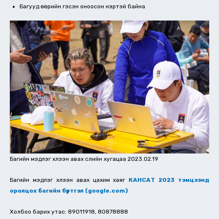
Багууд өөрийн гэсэн оноосон нэртэй байна
Багийн мэдүүлэг хүлээн авах сүүлийн хугацаа 2023.02.19
Багийн мэдүүлэг хүлээн авах цахим хаяг
КАНСАТ 2023 тэмцээнд
оролцох багийн бүртгэл (google.com)
Холбоо барих утас: 89011918, 80878888