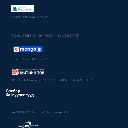
"ҮНДЭСНИЙ ДАТА ТӨВ" УТҮГ
РАДИО, ТЕЛЕВИЗИЙН ҮНДЭСНИЙ СҮЛЖЭЭ УТҮГ
И-МОНГОЛ АКАДЕМИ УТҮГ
КИБЕР ХАЛДЛАГА, ЗӨРЧИЛТЭЙ ТЭМЦЭХ НИЙТИЙН ТӨВ УТҮГ
Салбар
байгууллагууд
ХАРИЛЦАА ХОЛБООНЫ ЗОХИЦУУЛАХ ХОРОО