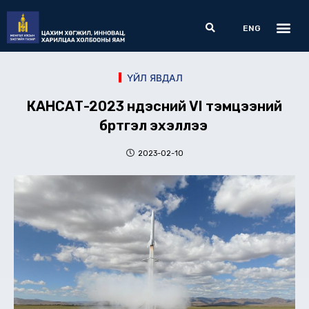
Skip
Me
Search
to
ENG
content
ҮЙЛ ЯВДАЛ
КАНСАТ-2023 үндэсний VI тэмцээний
бүртгэл эхэллээ
2023-02-10