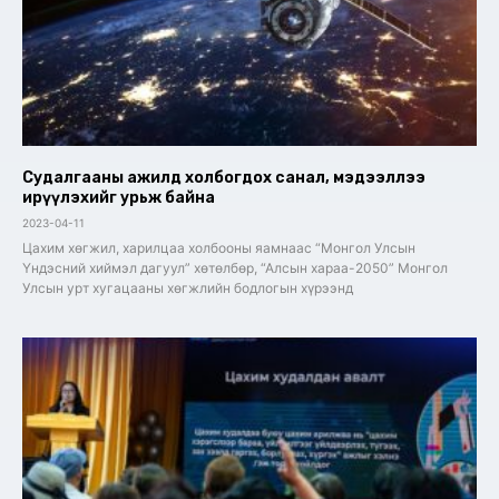
Судалгааны ажилд холбогдох санал, мэдээллээ
ирүүлэхийг урьж байна
2023-04-11
Цахим хөгжил, харилцаа холбооны яамнаас “Монгол Улсын
Үндэсний хиймэл дагуул” хөтөлбөр, “Алсын хараа-2050” Монгол
Улсын урт хугацааны хөгжлийн бодлогын хүрээнд