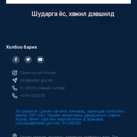
Шударга ёс, хөгжил дэвшилд
Холбоо барих
F
T
Y
a
w
o
c
i
u
e
t
t
b
t
u
Санал хүсэлт илгээх
o
e
b
o
r
e
info@mddic.gov.mn
k
-
51-265115 /төрийн тусгай/
f
+976-11330781
Эх сурвалж: Цахим хөгжил, инновац, харилцаа холбооны
яамны 105 тоот, Төрийн захиргааны удирдлагын газрын
Архив, бичиг хэргийн мэргэжилтэн Б.Уранзаяа,
uranzaya@mddic.gov.mn, 51-265102
Цахим хөгжил, инновац, харилцаа холбооны яам, Төв