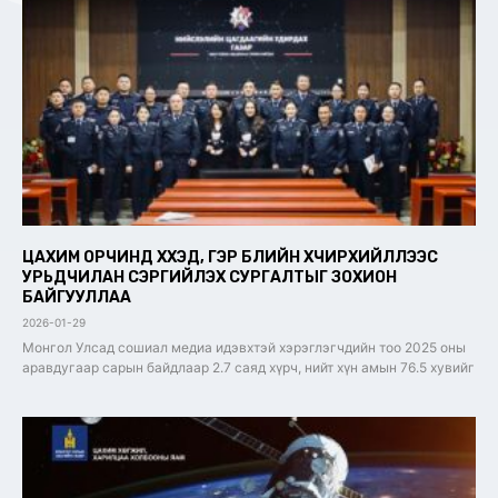
ЦАХИМ ОРЧИНД ХҮҮХЭД, ГЭР БҮЛИЙН ХҮЧИРХИЙЛЛЭЭС
УРЬДЧИЛАН СЭРГИЙЛЭХ СУРГАЛТЫГ ЗОХИОН
БАЙГУУЛЛАА
2026-01-29
Монгол Улсад сошиал медиа идэвхтэй хэрэглэгчдийн тоо 2025 оны
аравдугаар сарын байдлаар 2.7 саяд хүрч, нийт хүн амын 76.5 хувийг