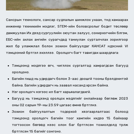
Сансрын технологи, сансар судлалын шинжлэх ухаан, түүнд хамаарах
инженер техникийн мэдлэг, STEM-ийн боловсролыг бодит төслөөр
дамжуулан Их дээд сургуулийн оюутан залуус, сонирхогчийн бүлгэм,
ЕБС-ийн ахлах ангийн сурагчдад таниулан сурталчлах зорилгоор
жил бүр уламжлал болон зохион байгуулдаг КАНСАТ үндэсний VI
тэмцээний бүртгэл эхэллээ. Оролцогч багт тавигдах шаардлага:
Тэмцээнд мэдүүлгээ өгч, чиглүүлэх сургалтад хамрагдсан багууд
оролцоно.
Багийн гишүүд нь удирдагч болон 3-аас доошгүй тооны бүрэлдэхүүнтэй
байна. Багийн удирдагч нь заавал насанд хүрсэн байна.
Нэг оролцогч нэгээс илүү багт харьяалагдахгүй.
Багууд нь тэмцээнд оролцох мэдүүлгийг онлайнаар бөглөж 2023
оны 02 сарын 19-ны 23:59 цагаас өмнө бүртгүүлнэ.
Зохион байгуулалтын тодорхой хязгаарлалтаас болоод
тэмцээнд оролцогч багийн тоог хамгийн ихдээ 15 байхаар
тогтоосон бөгөөд үүнээс олон баг бүртгүүлсэн тохиолдолд түрүүлж
бүртгүүлсэн 15 багийг сонгоно.