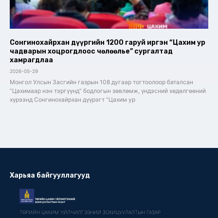
Сонгинохайрхан дүүргийн 1200 гаруй иргэн “Цахим ур
чадварын хоцрогдлоос чөлөөлье” сургалтад
хамрагдлаа
2026-05-29
Монгол Улсын Засгийн газрын 108 дугаар тогтоолоор баталсан
“Цахимаар нэн тэргүүнд” бодлогын зөвлөмж, үндэсний хөдөлгөөний
хүрээнд Сонгинохайрхан дүүрэгт “Цахим ур
Харьяа байгууллагууд
ТӨРИЙН ЦАХИМ ҮЙЛЧИЛГЭЭНИЙ ЗОХИЦУУЛАЛТЫН ГАЗАР