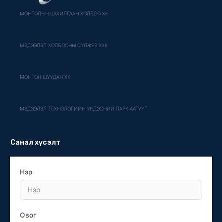
МОНГОЛЫН ЦАХИЛГААН ХОЛБОО ХК
МЭДЭЭЛЭЛ ХОЛБООНЫ СҮЛЖЭЭ ХХК
МОНГОЛ ШУУДАН ХК
МЭДЭЭЛЭЛ ТЕХНОЛОГИЙН ҮНДЭСНИЙ ПАРК ААТУҮГ
Санал хүсэлт
Нэр
Овог