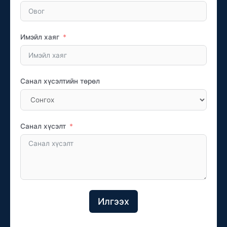
Имэйл хаяг
Санал хүсэлтийн төрөл
Санал хүсэлт
Илгээх