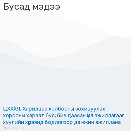
Бусад мэдээ
ЦХХХЯ, Харилцаа холбооны зохицуулах
хорооны хараат бус, бие даасан үйл ажиллагааг
хуулийн хүрээнд бодлогоор дэмжин ажиллана
2022-09-08