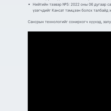
Нийтийн тээвэр №5: 2022 оны 06 дугаар са
үзэгчдийг Кансат тэмцээн болох талбайд 
Сансрын технологийг сонирхогч хүүхэд, залу