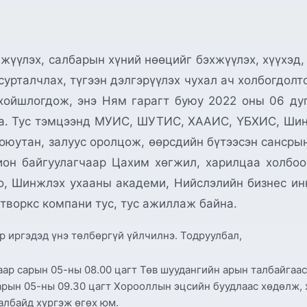
жүүлэх, салбарын хүний нөөцийг бэхжүүлэх, хүүхэд,
сурталчлах, түгээн дэлгэрүүлэх чухал ач холбогдолт
хойшлогдож, энэ Ням гарагт буюу 2022 оны 06 ду
на. Тус тэмцээнд МУИС, ШУТИС, ХААИС, ҮБХИС, Шин
й оюутан, залуус оролцож, өөрсдийн бүтээсэн сансры
ион байгуулагчаар Цахим хөгжил, харилцаа холбоо
о, Шинжлэх ухааны академи, Нийслэлийн бизнес ин
етворкс компани тус, тус ажиллаж байна.
р иргэдэд үнэ төлбөргүй үйлчилнэ. Тодруулбал,
гаар сарын 05-ны 08.00 цагт Төв шуудангийн арын талбайгаас
арын 05-ны 09.30 цагт Хорооллын эцсийн буудлаас хөдөлж, 
албайд хүргэж өгөх юм.