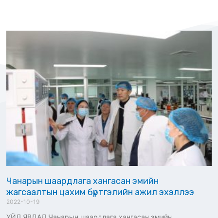
Чанарын шаардлага хангасан эмийн
жагсаалтын цахим бүртгэлийн ажил эхэллээ
2022-10-19
ҮЙЛ ЯВДАЛ Чанарын шаардлага хангасан эмийн