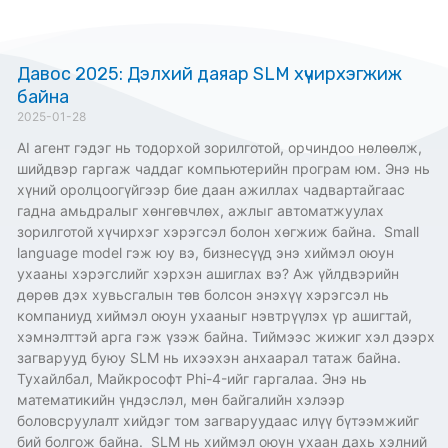
Давос 2025: Дэлхий даяар SLM хүчирхэгжиж
байна
2025-01-28
AI агент гэдэг нь тодорхой зорилготой, орчиндоо нөлөөлж,
шийдвэр гаргаж чаддаг компьютерийн програм юм. Энэ нь
хүний ​​оролцоогүйгээр бие даан ажиллах чадвартайгаас
гадна ​​амьдралыг хөнгөвчлөх, ажлыг автоматжуулах
зорилготой хүчирхэг хэрэгсэл болон хөгжиж байна. Small
language model гэж юу вэ, бизнесүүд энэ хиймэл оюун
ухааны хэрэгслийг хэрхэн ашиглах вэ? Аж үйлдвэрийн
дөрөв дэх хувьсгалын төв болсон энэхүү хэрэгсэл нь
компаниуд хиймэл оюун ухааныг нэвтрүүлэх үр ашигтай,
хэмнэлттэй арга гэж үзэж байна. Тиймээс жижиг хэл дээрх
загварууд буюу SLM нь ихээхэн анхаарал татаж байна.
Тухайлбал, Майкрософт Phi-4-ийг гаргалаа. Энэ нь
математикийн үндэслэл, мөн байгалийн хэлээр
боловсруулалт хийдэг том загваруудаас илүү бүтээмжийг
бий болгож байна. SLM нь хиймэл оюун ухаан дахь хэлний