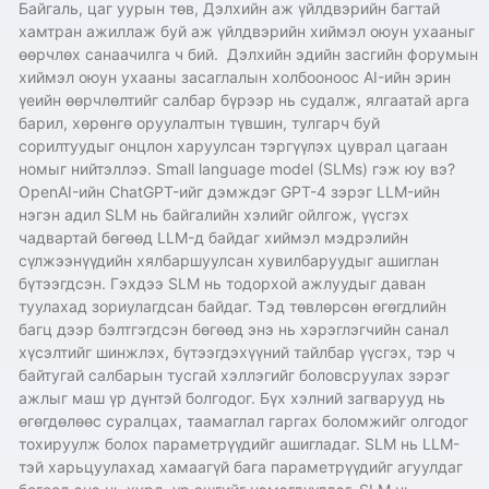
Байгаль, цаг уурын төв, Дэлхийн аж үйлдвэрийн багтай
хамтран ажиллаж буй аж үйлдвэрийн хиймэл оюун ухааныг
өөрчлөх санаачилга ч бий. Дэлхийн эдийн засгийн форумын
хиймэл оюун ухааны засаглалын холбооноос AI-ийн эрин
үеийн өөрчлөлтийг салбар бүрээр нь судалж, ялгаатай арга
барил, хөрөнгө оруулалтын түвшин, тулгарч буй
сорилтуудыг онцлон харуулсан тэргүүлэх цуврал цагаан
номыг нийтэллээ. Small language model (SLMs) гэж юу вэ?
OpenAI-ийн ChatGPT-ийг дэмждэг GPT-4 зэрэг LLM-ийн
нэгэн адил SLM нь байгалийн хэлийг ойлгож, үүсгэх
чадвартай бөгөөд LLM-д байдаг хиймэл мэдрэлийн
сүлжээнүүдийн хялбаршуулсан хувилбаруудыг ашиглан
бүтээгдсэн. Гэхдээ SLM нь тодорхой ажлуудыг даван
туулахад зориулагдсан байдаг. Тэд төвлөрсөн өгөгдлийн
багц дээр бэлтгэгдсэн бөгөөд энэ нь хэрэглэгчийн санал
хүсэлтийг шинжлэх, бүтээгдэхүүний тайлбар үүсгэх, тэр ч
байтугай салбарын тусгай хэллэгийг боловсруулах зэрэг
ажлыг маш үр дүнтэй болгодог. Бүх хэлний загварууд нь
өгөгдөлөөс суралцах, таамаглал гаргах боломжийг олгодог
тохируулж болох параметрүүдийг ашигладаг. SLM нь LLM-
тэй харьцуулахад хамаагүй бага параметрүүдийг агуулдаг