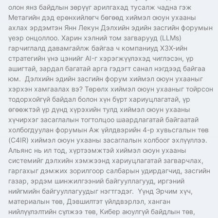
олон янз байдлын зөрүүг арилгахад тусалж чадна гэж
Метагийн дэд ерөнхийлөгч бөгөөд хиймэл оюун ухааны
ахлах эрдэмтэн Янн Лекун Дэлхийн эдийн засгийн форумын
үеэр онцоллоо. Харин хэлний том загварууд (LLMs)
гарчиглалд давамгайлж байгаа ч компаниуд ХЗХ-ийн
стратегийн үнэ цэнийг AI-г хэрэгжүүлэхэд чиглэсэн, үр
ашигтай, зардал багатай арга гэдэгт санал нэгдээд байгаа
юм. Дэлхийн эдийн засгийн форум хиймэл оюун ухааныг
хэрхэн хамгаалах вэ? Төрөлх хиймэл оюун ухааныг тойрсон
тодорхойгүй байдал болон хүн бүрт хариуцлагатай, үр
өгөөжтэй үр дүнд хүрэхийн тулд хиймэл оюун ухааны
хүчирхэг засаглалын тогтолцоо шаардлагатай байгаатай
холбогдуулан форумын Аж үйлдвэрийн 4-р хувьсгалын төв
(C4IR) хиймэл оюун ухааны засаглалын холбоог эхлүүллээ.
Альянс нь ил тод, хүртээмжтэй хиймэл оюун ухааны
системийг дэлхийн хэмжээнд хариуцлагатай загварчлах,
гаргахыг дэмжих зорилгоор салбарын удирдагчид, засгийн
газар, эрдэм шинжилгээний байгууллагууд, иргэний
нийгмийн байгууллагуудыг нэгтгэдэг. Үүнд Эрчим хүч,
материалын төв, Дэвшилтэт үйлдвэрлэл, ханган
нийлүүлэлтийн сүлжээ төв, Кибер аюулгүй байдлын төв,