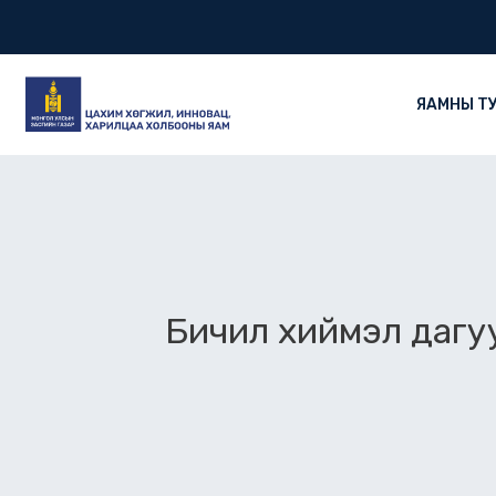
Skip
to
content
ЯАМНЫ Т
Бичил хиймэл дагуу