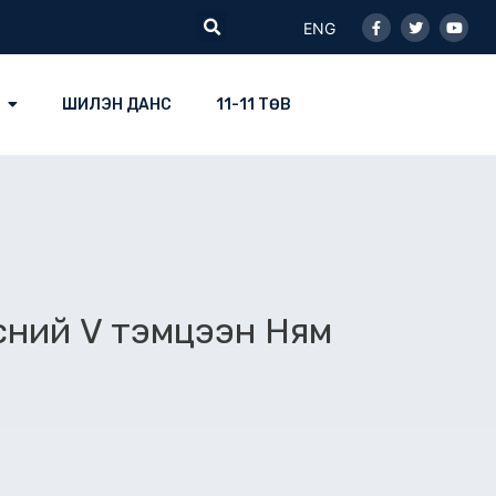
Facebook-
Twitter
Youtu
Search
f
ENG
ШИЛЭН ДАНС
11-11 ТӨВ
эсний V тэмцээн Ням