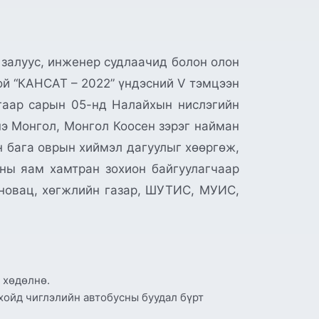
 залуус, инженер судлаачид болон олон
ой “КАНСАТ – 2022” үндэсний V тэмцээн
гаар сарын 05-нд Налайхын нислэгийн
э Монгол, Монгол Коосен зэрэг найман
н бага оврын хиймэл дагуулыг хөөргөж,
ны яам хамтран зохион байгуулагчаар
новац, хөгжлийн газар, ШУТИС, МУИС,
 хөдөлнө.
хойд чиглэлийн автобусны буудал бүрт