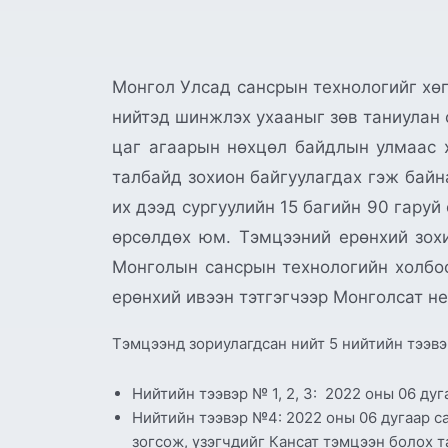
Монгол Улсад сансрын технологийг хөг
нийтэд шинжлэх ухааныг зөв таниулан 
цаг агаарын нөхцөл байдлын улмаас 
талбайд зохион байгуулагдах гэж бай
их дээд сургуулийн 15 багийн 90 гару
өрсөлдөх юм. Тэмцээний ерөнхий зох
Монголын сансрын технологийн холбо
ерөнхий ивээн тэтгэгчээр Монголсат н
Тэмцээнд зориулагдсан нийт 5 нийтийн тээвэ
Нийтийн тээвэр № 1, 2, 3: 2022 оны 06 ду
Нийтийн тээвэр №4: 2022 оны 06 дугаар с
зогсож, үзэгчдийг Кансат тэмцээн болох т