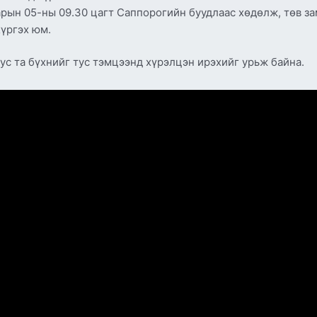
рын 05-ны 09.30 цагт Саппорогийн буудлаас хөдөлж, төв за
хүргэх юм.
ус та бүхнийг тус тэмцээнд хүрэлцэн ирэхийг урьж байна.