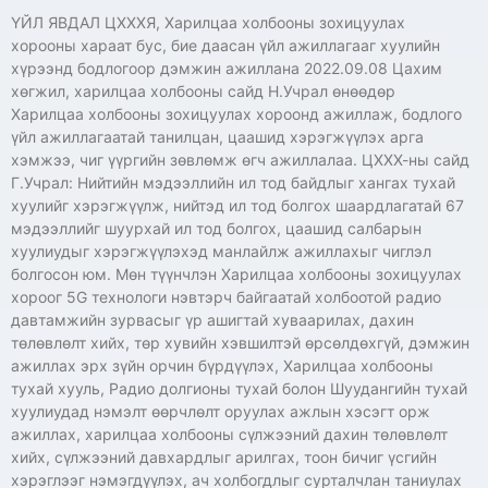
ҮЙЛ ЯВДАЛ ЦХХХЯ, Харилцаа холбооны зохицуулах
хорооны хараат бус, бие даасан үйл ажиллагааг хуулийн
хүрээнд бодлогоор дэмжин ажиллана 2022.09.08 Цахим
хөгжил, харилцаа холбооны сайд Н.Учрал өнөөдөр
Харилцаа холбооны зохицуулах хороонд ажиллаж, бодлого
үйл ажиллагаатай танилцан, цаашид хэрэгжүүлэх арга
хэмжээ, чиг үүргийн зөвлөмж өгч ажиллалаа. ЦХХХ-ны сайд
Г.Учрал: Нийтийн мэдээллийн ил тод байдлыг хангах тухай
хуулийг хэрэгжүүлж, нийтэд ил тод болгох шаардлагатай 67
мэдээллийг шуурхай ил тод болгох, цаашид салбарын
хуулиудыг хэрэгжүүлэхэд манлайлж ажиллахыг чиглэл
болгосон юм. Мөн түүнчлэн Харилцаа холбооны зохицуулах
хороог 5G технологи нэвтэрч байгаатай холбоотой радио
давтамжийн зурвасыг үр ашигтай хуваарилах, дахин
төлөвлөлт хийх, төр хувийн хэвшилтэй өрсөлдөхгүй, дэмжин
ажиллах эрх зүйн орчин бүрдүүлэх, Харилцаа холбооны
тухай хууль, Радио долгионы тухай болон Шуудангийн тухай
хуулиудад нэмэлт өөрчлөлт оруулах ажлын хэсэгт орж
ажиллах, харилцаа холбооны сүлжээний дахин төлөвлөлт
хийх, сүлжээний давхардлыг арилгах, тоон бичиг үсгийн
хэрэглээг нэмэгдүүлэх, ач холбогдлыг сурталчлан таниулах