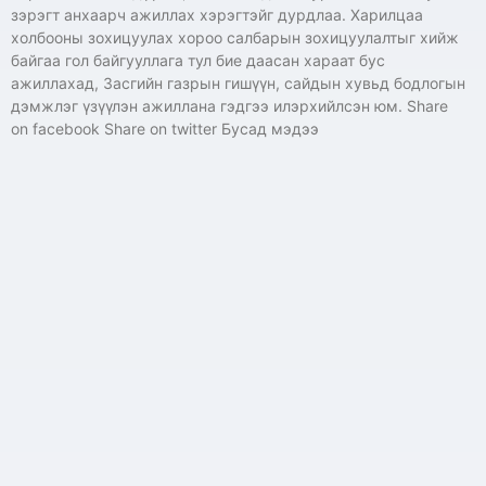
зэрэгт анхаарч ажиллах хэрэгтэйг дурдлаа. Харилцаа
холбооны зохицуулах хороо салбарын зохицуулалтыг хийж
байгаа гол байгууллага тул бие даасан хараат бус
ажиллахад, Засгийн газрын гишүүн, сайдын хувьд бодлогын
дэмжлэг үзүүлэн ажиллана гэдгээ илэрхийлсэн юм. Share
on facebook Share on twitter Бусад мэдээ