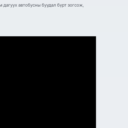
м дагуух автобусны буудал бүрт зогсож,