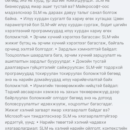
бөгөөд энэ нь хурд, үр ашгийг нэмэгдүүлдэг. SLM нь
бизнесүүдэд ямар ашиг тустай вэ? Майкрософт-оос
мэдээлснээр SLM нь дараах давуу талыг санал болгож
байна. • Илүү хурдан сургалт ба хариу өгөх хугацаа: Цөөн
параметртэй бол SLM-ийг илүү хурдан сургаж, бодит цагийн
хэрэглээний программуудад илүү хурдан хариу өгөх
боломжтой. • Эрчим хүчний хэрэглээ багассан: SLM-ийн
жижиг бүтэц нь эрчим хүчний хэрэглээг багасгаж, байгаль
орчинд ээлтэй болгодог. • Зардлын хэмнэлттэй байдал:
Тооцооллын шаардлага бага, эрчим хүчний зарцуулалт нь
ашиглалтын зардлыг бууруулдаг. • Домэйн тусгай
даалгаврын гүйцэтгэлийг сайжруулсан: SLM-ийг тодорхой
програмуудад тохируулан тохируулах боломжтой бөгөөд
энэ нь нарийн домайнуудад илүү нарийвчлалтай байх
боломжтой. • Ирмэгийн төхөөрөмжийн нийцтэй байдал:
Тэдний авсаархан хэмжээ нь захын төхөөрөмжүүд дээр
байрлуулах боломжийг олгодог бөгөөд энэ нь дотоод
боловсруулалтыг идэвхжүүлж, хоцролтыг багасгадаг.
Жижиг хэлний загварт ямар хязгаарлалт байдаг вэ?
Microsoft-ын тэмдэглэснээр SLM нь хязгаарлалтгүйгээр
ирдэггүй, үүнд: • Нарийн төвөгтэй хэлний чадавхи
хязгаарлагдмал: SLM нь хэлний нарийн ойлголт, контекстийн