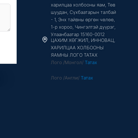
харилцаа холбооны яам, Төв
шуудан, Сүхбаатарын талбай
- 1, Энх тайвны өргөн чөлөө,
1-р хороо, Чингэлтэй дүүрэг,
Улаанбаатар 15160-0012
ЦАХИМ ХӨГЖИЛ, ИННОВАЦ,
ХАРИЛЦАА ХОЛБООНЫ
ЯАМНЫ ЛОГО ТАТАХ
Лого /Монгол/
Татах
Лого /Англи/
Татах