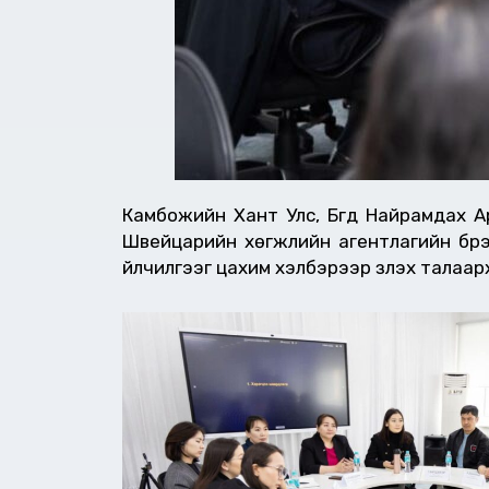
Камбожийн Хант Улс, Бүгд Найрамдах 
Швейцарийн хөгжлийн агентлагийн бүрэ
үйлчилгээг цахим хэлбэрээр үзүүлэх тала