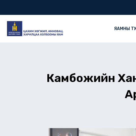
Skip
to
content
ЯАМНЫ Т
Камбожийн Хан
А