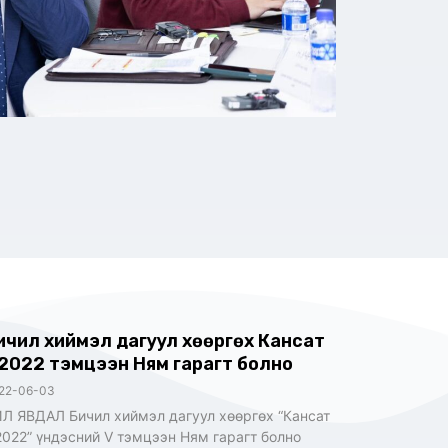
ичил хиймэл дагуул хөөргөх Кансат
 2022 тэмцээн Ням гарагт болно
22-06-03
Л ЯВДАЛ Бичил хиймэл дагуул хөөргөх “Кансат
2022” үндэсний V тэмцээн Ням гарагт болно