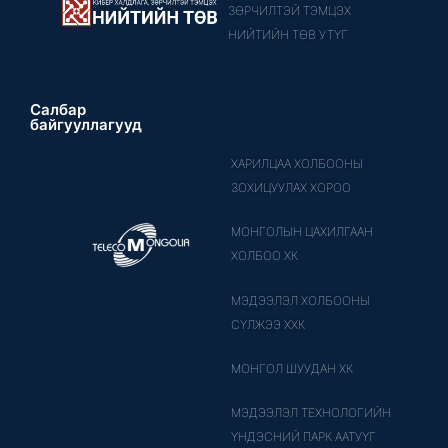
ЗӨРЧИЛТЭЙ ТЭМЦЭХ
НИЙТИЙН ТӨВ УТҮГ
Салбар
байгууллагууд
ХАРИЛЦАА ХОЛБООНЫ
ЗОХИЦУУЛАХ ХОРОО
МОНГОЛЫН ЦАХИЛГААН
ХОЛБОО ХК
МЭДЭЭЛЭЛ ХОЛБООНЫ
СҮЛЖЭЭ ХХК
МОНГОЛ ШУУДАН ХК
МЭДЭЭЛЭЛ ТЕХНОЛОГИЙН
ҮНДЭСНИЙ ПАРК ААТУҮГ