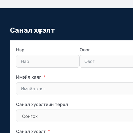
Санал хүсэлт
Нэр
Овог
Имэйл хаяг
Санал хүсэлтийн төрөл
Санал хүсэлт