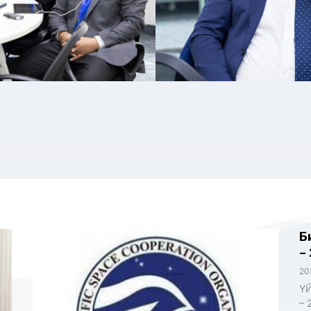
Б
–
20
ҮЙ
– 