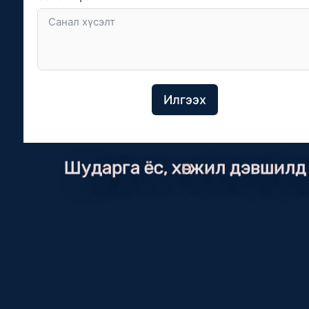
Илгээх
Шударга ёс, хөгжил дэвшилд