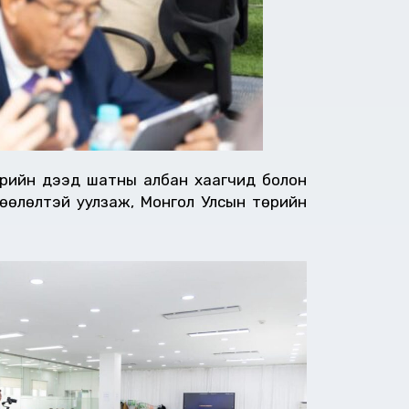
өрийн дээд шатны албан хаагчид болон
лөөлөлтэй уулзаж, Монгол Улсын төрийн