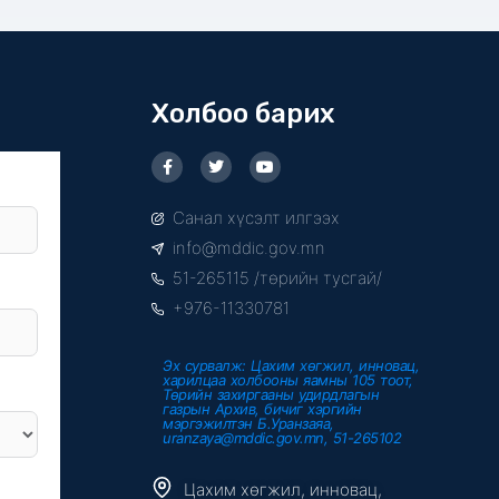
Холбоо барих
F
T
Y
a
w
o
c
i
u
e
t
t
Санал хүсэлт илгээх
b
t
u
o
e
b
info@mddic.gov.mn
o
r
e
k
51-265115 /төрийн тусгай/
-
f
+976-11330781
Эх сурвалж: Цахим хөгжил, инновац,
харилцаа холбооны яамны 105 тоот,
Төрийн захиргааны удирдлагын
газрын Архив, бичиг хэргийн
мэргэжилтэн Б.Уранзаяа,
uranzaya@mddic.gov.mn, 51-265102
Цахим хөгжил, инновац,