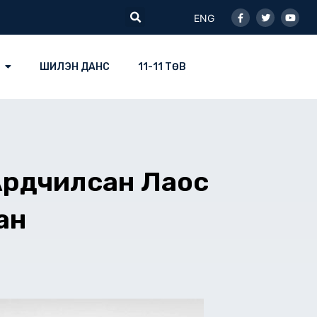
Facebook-
Twitter
Youtu
Search
f
ENG
ШИЛЭН ДАНС
11-11 ТӨВ
Ардчилсан Лаос
ан