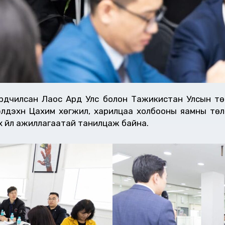
Ардчилсан Лаос Ард Улс болон Тажикистан Улсын т
лдэхүүн Цахим хөгжил, харилцаа холбооны яамны тө
арх үйл ажиллагаатай танилцаж байна.