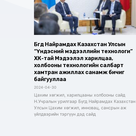
Бүгд Найрамдах Казахстан Улсын
“Үндэсний мэдээллийн технологи”
ХК-тай Мэдээлэл харилцаа,
холбооны технологийн салбарт
хамтран ажиллах санамж бичиг
байгууллаа
2024-04-30
Цахим хөгжил, харилцааны холбооны сайд
Н.Учралын урилгаар Бүгд Найрамдах Казахстан
Улсын Цахим хөгжил, инновац, сансрын аж
үйлдвэрийн тэргүүн дэд сайд