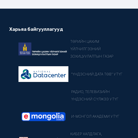
Харьяа байгууллагууд
ТӨРИЙН ЦАХИМ
ҮЙЛЧИЛГЭЭНИЙ
ЗОХИЦУУЛАЛТЫН ГАЗАР
"ҮНДЭСНИЙ ДАТА ТӨВ" УТҮГ
РАДИО, ТЕЛЕВИЗИЙН
ҮНДЭСНИЙ СҮЛЖЭЭ УТҮГ
И-МОНГОЛ АКАДЕМИ УТҮГ
КИБЕР ХАЛДЛАГА,