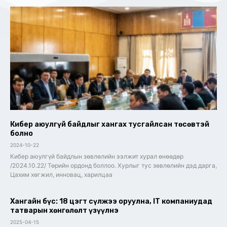
Кибер аюулгүй байдлыг хангах тусгайлсан төсөвтэй
болно
2024-10-22
Кибер аюулгүй байдлын зөвлөлийн ээлжит хурал өнөөдөр
/2024.10.22/ Төрийн ордонд боллоо. Хурлыг тус зөвлөлийн дэд дарга,
Цахим хөгжил, инновац, харилцаа
Хангайн бүс: 18 цэгт сүлжээ оруулна, IT компаниудад
татварын хөнгөлөлт үзүүлнэ
2025-04-15