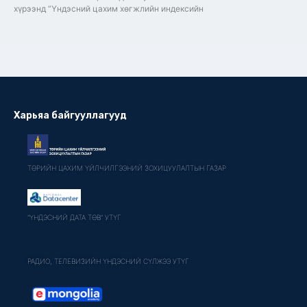
хүрээнд “Үндэсний цахим хөгжлийн индексийн
Харьяа байгууллагууд
ТӨРИЙН ЦАХИМ ҮЙЛЧИЛГЭЭНИЙ ЗОХИЦУУЛАЛТЫН ГАЗАР
"ҮНДЭСНИЙ ДАТА ТӨВ" УТҮГ
РАДИО, ТЕЛЕВИЗИЙН ҮНДЭСНИЙ СҮЛЖЭЭ УТҮГ