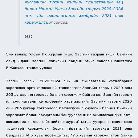
чиглэлийн тухайн жилийн гүйцэтгэлийн явц
болон Монгол Улсын Засгийн газрын 2020-2024
оны үйл ажиллагааны хөтөлбөрийн 2021 оны
хэрэгжилтийг
сонсов.
test
Энэ талаар Улсын Их Хурлын гишүүн, Засгийн газрын гишүүн, Сангийн
сайд, Эдийн засгийн хөгжлийн сайдын үүргийг хавсран гүйцэтгэгч
Б.Жавхлан танилцууллаа.
Засгийн газрын 2020-2024 оны үйл ажиллагааны хөтөлбөрийг
хэрэгжүүлэх арга хэмжээний төлөвлөгөөг Засгийн газрын 2020 оны
203 дугаар тогтоолоор батлан хэрэгжүүлж байгаа юм. Засгийн газрын
үйл ажиллагааны хөтөлбөрийн хэрэгжилтийг Засгийн газрын 2020
оны 206 дугаар тогтоолоор батлагдсан “Бодлогын баримт бичгийн
хэрэгжилт болон захиргааны байгууллагын үйл ажиллагаанд хяналт-
шинжилгээ, үнэлгээ хийх нийтлэг журам”-ын дагуу хүрсэн түвшинг хүрэх
түвшинтэй харьцуулан бодит гүйцэтгэлийг гаргахад 2021 оны
байдлаар 74.5 хувь, өссөн дүнгээр 19.5 хувийн хэрэгжилттэй байна