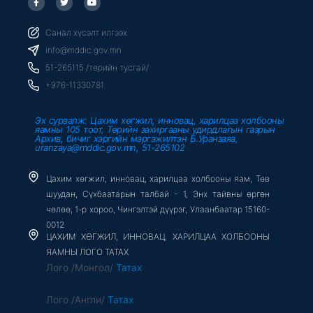
a
w
o
c
i
u
e
t
t
b
t
u
Санал хүсэлт илгээх
o
e
b
o
r
e
info@mddic.gov.mn
k
-
51-265115 /төрийн тусгай/
f
+976-11330781
Эх сурвалж: Цахим хөгжил, инновац, харилцаа холбооны
яамны 105 тоот, Төрийн захиргааны удирдлагын газрын
Архив, бичиг хэргийн мэргэжилтэн Б.Уранзаяа,
uranzaya@mddic.gov.mn, 51-265102
Цахим хөгжил, инновац, харилцаа холбооны яам, Төв
шуудан, Сүхбаатарын талбай - 1, Энх тайвны өргөн
чөлөө, 1-р хороо, Чингэлтэй дүүрэг, Улаанбаатар 15160-
0012
ЦАХИМ ХӨГЖИЛ, ИННОВАЦ, ХАРИЛЦАА ХОЛБООНЫ
ЯАМНЫ ЛОГО ТАТАХ
Лого /Монгол/
Татах
Лого /Англи/
Татах