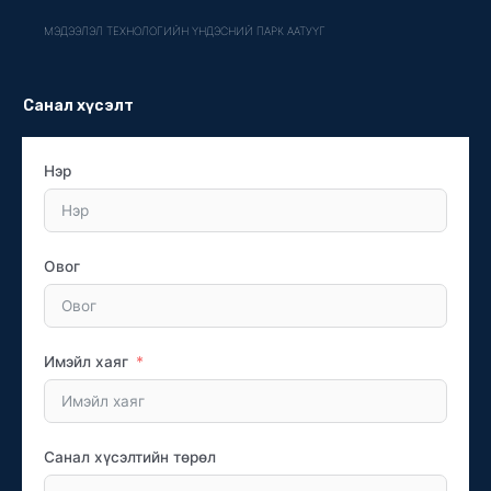
МЭДЭЭЛЭЛ ТЕХНОЛОГИЙН ҮНДЭСНИЙ ПАРК ААТУҮГ
Санал хүсэлт
Нэр
Овог
Имэйл хаяг
Санал хүсэлтийн төрөл