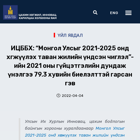
Skip
Me
Search
to
ENG
content
ҮЙЛ ЯВДАЛ
ИЦББХ: “Монгол Улсыг 2021-2025 онд
хөгжүүлэх таван жилийн үндсэн чиглэл”-
ийн 2021 оны гүйцэтгэлийн дундаж
үнэлгээ 79.3 хувийн биелэлттэй гарсан
гэв
2022-04-04
Улсын Их Хурлын Инновац, цахим бодлогын
байнгын хорооны хуралдаанаар
Монгол Улсыг
2021-2025 онд хөгжүүлэх таван жилийн үндсэн