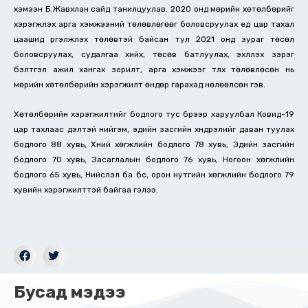
хэмээн Б.Жавхлан сайд танилцуулав. 2020 онд мөрийн хөтөлбөрийг
хэрэгжүүлэх арга хэмжээний төлөвлөгөөг боловсруулах үед цар тахал
цаашид үргэлжлэх төлөвтэй байсан тул 2021 онд зураг төсөл
боловсруулах, судалгаа хийх, төсөв батлуулах, эхлүүлэх зэрэг
бэлтгэл ажил хангах зорилт, арга хэмжээг түлхүү төлөвлөсөн нь
мөрийн хөтөлбөрийн хэрэгжилт өндөр гарахад нөлөөлсөн гэв.
Хөтөлбөрийн хэрэгжилтийг бодлого тус бүрээр харуулбал Ковид-19
цар тахлаас үүдэлтэй нийгэм, эдийн засгийн хүндрэлийг даван туулах
бодлого 88 хувь, Хүний хөгжлийн бодлого 78 хувь, Эдийн засгийн
бодлого 70 хувь, Засаглалын бодлого 76 хувь, Ногоон хөгжлийн
бодлого 65 хувь, Нийслэл ба бүс, орон нутгийн хөгжлийн бодлого 79
хувийн хэрэгжилттэй байгаа гэлээ.
Бусад мэдээ