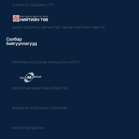
И-МОНГОЛ АКАДЕМИ УТҮГ
КИБЕР ХАЛДЛАГА, ЗӨРЧИЛТЭЙ ТЭМЦЭХ НИЙТИЙН ТӨВ УТҮГ
Салбар
байгууллагууд
ХАРИЛЦАА ХОЛБООНЫ ЗОХИЦУУЛАХ ХОРОО
МОНГОЛЫН ЦАХИЛГААН ХОЛБОО ХК
МЭДЭЭЛЭЛ ХОЛБООНЫ СҮЛЖЭЭ ХХК
МОНГОЛ ШУУДАН ХК