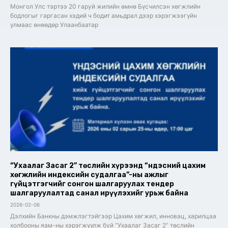
Монгол Улс тэртээ 20 гаруй жилийн өмнө Бүсчилсэн хөгжлийн
бодлогыг гаргасан хэдий ч бодит амьдрал дээр хэрэгжээгүйн
улмаас өнөөдөр Улаанбаатар
“Ухаалаг Засаг 2” төслийн хүрээнд “Үндэсний цахим
хөгжлийн индексийн судалгаа”-ны ажлыг
гүйцэтгэгчийг сонгон шалгаруулах тендер
шалгаруулалтад санал ирүүлэхийг урьж байна
2026-02-06
Дэлхийн Банкны дэмжлэгтэйгээр Цахим хөгжил, инновац, харилцаа
холбооны яам-ны хэрэгжүүлж буй “Ухаалаг Засаг 2” төслийн