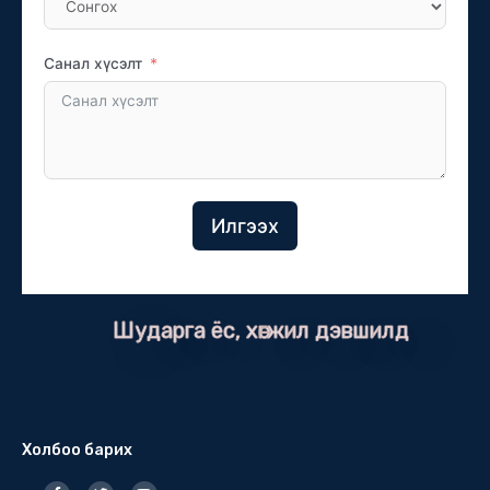
Санал хүсэлт
Илгээх
Шударга ёс, хөгжил дэвшилд
Холбоо барих
F
T
Y