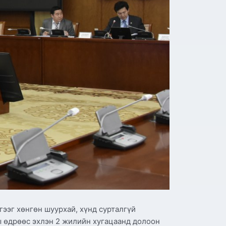
ээг хөнгөн шуурхай, хүнд сурталгүй
ы өдрөөс эхлэн 2 жилийн хугацаанд долоон