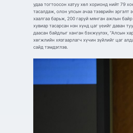
удаа тогтоосон хатуу хөл хорионд нийт 79 х
тасалдаж, олон улсын ачаа тээврийн эргэлт 
хаалгаа барьж, 200 гаруй мянган ажлын байр 
хувиар тасарсан нэн хүнд цаг үеийг даван ту
даасан байдлыг ханган бэхжүүлэх, “Алсын ха
хөгжлийн хязгаарлагч хүчин зүйлийг цаг алд
сайд тэмдэглэв.