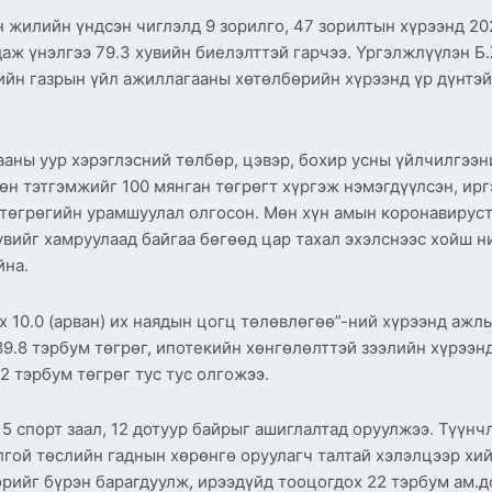
 жилийн үндсэн чиглэлд 9 зорилго, 47 зорилтын хүрээнд 20
аж үнэлгээ 79.3 хувийн биелэлттэй гарчээ. Үргэлжлүүлэн Б
ийн газрын үйл ажиллагааны хөтөлбөрийн хүрээнд үр дүнтэй
ааны уур хэрэглэсний төлбөр, цэвэр, бохир усны үйлчилгээ
өн тэтгэмжийг 100 мянган төгрөгт хүргэж нэмэгдүүлсэн, ирг
 төгрөгийн урамшуулал олгосон. Мөн хүн амын коронавируст х
3.4 хувийг хамруулаад байгаа бөгөөд цар тахал эхэлснээс хойш
йна.
х 10.0 (арван) их наядын цогц төлөвлөгөө”-ний хүрээнд ажлы
9.8 тэрбум төгрөг, ипотекийн хөнгөлөлттэй зээлийн хүрээнд
 тэрбум төгрөг тус тус олгожээ.
 5 спорт заал, 12 дотуур байрыг ашиглалтад оруулжээ. Түүн
гой төслийн гаднын хөрөнгө оруулагч талтай хэлэлцээр хий
өрийг бүрэн барагдуулж, ирээдүйд тооцогдох 22 тэрбум ам.