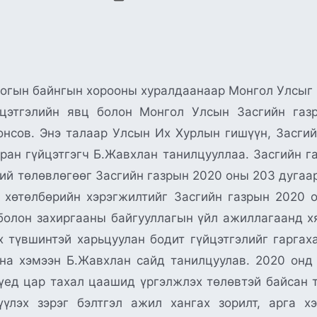
огын байнгын хорооны хуралдаанаар Монгол Улсыг 
йцэтгэлийн явц болон Монгол Улсын Засгийн га
онсов. Энэ талаар Улсын Их Хурлын гишүүн, Засгий
сран гүйцэтгэгч Б.Жавхлан танилцууллаа. Засгийн 
ий төлөвлөгөөг Засгийн газрын 2020 оны 203 дугаа
 хөтөлбөрийн хэрэгжилтийг Засгийн газрын 2020 о
болон захиргааны байгууллагын үйл ажиллагаанд хя
 түвшинтэй харьцуулан бодит гүйцэтгэлийг гаргаха
йна хэмээн Б.Жавхлан сайд танилцуулав. 2020 онд
ед цар тахал цаашид үргэлжлэх төлөвтэй байсан ту
лүүлэх зэрэг бэлтгэл ажил хангах зорилт, арга 