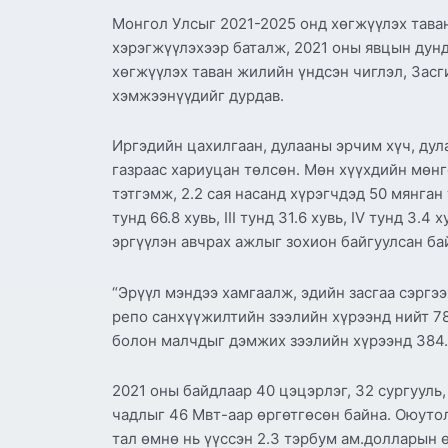
Монгол Улсыг 2021-2025 онд хөгжүүлэх таван
хэрэгжүүлэхээр баталж, 2021 оны явцын дунд
хөгжүүлэх таван жилийн үндсэн чиглэл, Засг
хэмжээнүүдийг дурдав.
Иргэдийн цахилгаан, дулааны эрчим хүч, дул
газраас хариуцан төлсөн. Мөн хүүхдийн мөнг
тэтгэмж, 2.2 сая насанд хүрэгчдэд 50 мянган
тунд 66.8 хувь, III тунд 31.6 хувь, IV тунд 
эргүүлэн авчрах ажлыг зохион байгуулсан ба
“Эрүүл мэндээ хамгаалж, эдийн засгаа сэргээ
репо санхүүжилтийн зээлийн хүрээнд нийт 78
болон малчдыг дэмжих зээлийн хүрээнд 384.2
2021 оны байдлаар 40 цэцэрлэг, 32 сургууль,
чадлыг 46 Мвт-аар өргөтгөсөн байна. Оюутол
тал өмнө нь үүссэн 2.3 тэрбум ам.долларын 