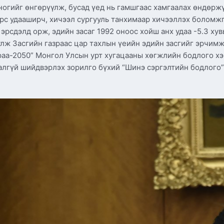
оногийг өнгөрүүлж, бусад үед нь гамшгаас хамгаалах өндөрж
эрс удааширч, хичээл сургууль танхимаар хичээллэх боломжг
эрсдэлд орж, эдийн засаг 1992 оноос хойш анх удаа -5.3 ху
улж Засгийн газраас цар тахлын үеийн эдийн засгийг эрчимж
раа-2050” Монгол Улсын урт хугацааны хөгжлийн бодлого хэ
алгүй шийдвэрлэх зорилго бүхий “Шинэ сэргэлтийн бодлого”