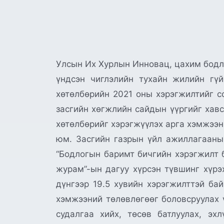
Улсын Их Хурлын Инновац, цахим бодл
үндсэн чиглэлийн тухайн жилийн гү
хөтөлбөрийн 2021 оны хэрэгжилтийг с
засгийн хөгжлийн сайдын үүргийг хав
хөтөлбөрийг хэрэгжүүлэх арга хэмжээн
юм. Засгийн газрын үйл ажиллагааны
“Бодлогын баримт бичгийн хэрэгжилт 
журам”-ын дагуу хүрсэн түвшинг хүрэх
дүнгээр 19.5 хувийн хэрэгжилттэй ба
хэмжээний төлөвлөгөөг боловсруулах ү
судалгаа хийх, төсөв батлуулах, эх