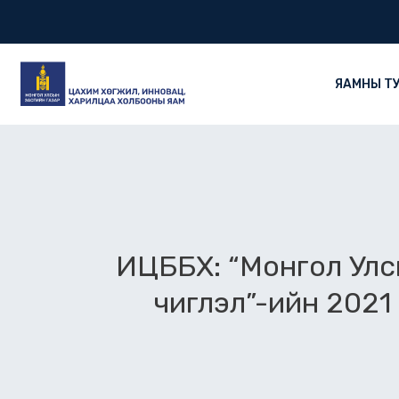
Skip
to
content
ЯАМНЫ Т
ИЦББХ: “Монгол Улс
чиглэл”-ийн 2021