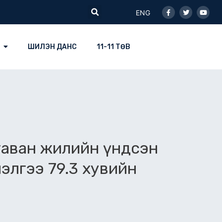
Facebook-
Twitter
Youtu
Search
f
ENG
ШИЛЭН ДАНС
11-11 ТӨВ
таван жилийн үндсэн
элгээ 79.3 хувийн