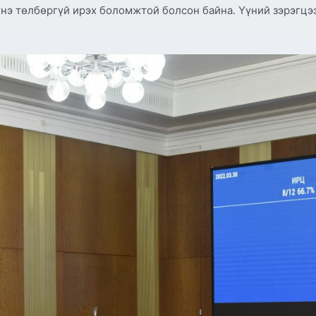
үнэ төлбөргүй ирэх боломжтой болсон байна. Үүний зэрэгцэ