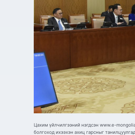
Цахим үйлчилгээний нэгдсэн www.e-mongolia
болгоход ихээхэн ахиц гарсныг танилцуулгад