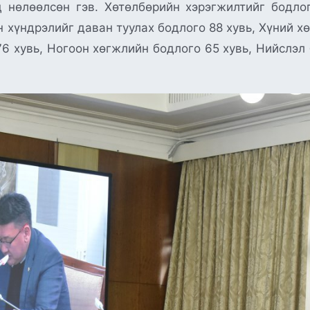
 нөлөөлсөн гэв. Хөтөлбөрийн хэрэгжилтийг бодло
н хүндрэлийг даван туулах бодлого 88 хувь, Хүний х
76 хувь, Ногоон хөгжлийн бодлого 65 хувь, Нийслэл 