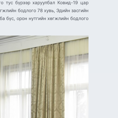
го тус бүрээр харуулбал Ковид-19 цар
өгжлийн бодлого 78 хувь, Эдийн засгийн
ба бүс, орон нутгийн хөгжлийн бодлого