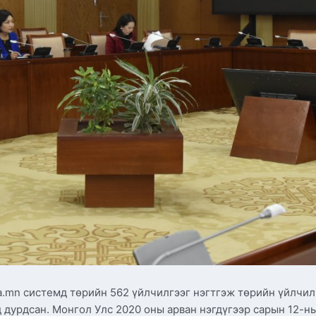
.mn системд төрийн 562 үйлчилгээг нэгтгэж төрийн үйлчилг
 дурдсан. Монгол Улс 2020 оны арван нэгдүгээр сарын 12-н