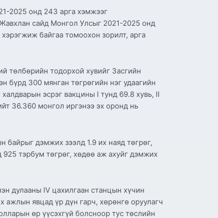
21-2025 онд 243 арга хэмжээг
.Жавхлан сайд Монгол Улсыг 2021-2025 онд
 хэрэгжиж байгаа томоохон зорилт, арга
ний төлбөрийн тодорхой хувийг Засгийн
эн бүрд 300 мянган төгрөгийн нэг удаагийн
алдварын эсрэг вакцины I тунд 69.8 хувь, II
 нийт 36.360 монгол иргэнээ эх оронд нь
н байрыг дэмжих зээлд 1.9 их наяд төгрөг,
 925 тэрбум төгрөг, хөдөө аж ахуйг дэмжих
члэн дулааны IV цахилгаан станцын хүчин
х ажлын явцад үр дүн гарч, хөрөнгө оруулагч
долларын өр үүсэхгүй болсноор тус төслийн