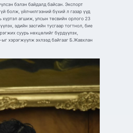
үүлсэн бэлэн байдалд байсан. Экспорт
үй болж, үйлчилгээний бүхий л газар үүд
вь хүртэл агшиж, улсын төсвийн орлого 23
үүлэх, эдийн засгийн тусгаар тогтнол, бие
рэгжих суурь нөхцөлийг бүрдүүлэх,
-ыг хэрэгжүүлж эхлээд байгааг Б.Жавхлан