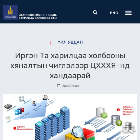
Skip
Me
Search
to
ENG
content
ҮЙЛ ЯВДАЛ
Иргэн Та харилцаа холбооны
хяналтын чиглэлээр ЦХХХЯ-нд
хандаарай
2023.01.04