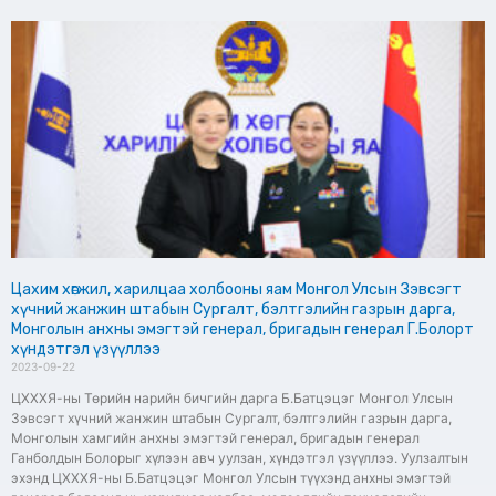
Цахим хөгжил, харилцаа холбооны яам Монгол Улсын Зэвсэгт
хүчний жанжин штабын Сургалт, бэлтгэлийн газрын дарга,
Монголын анхны эмэгтэй генерал, бригадын генерал Г.Болорт
хүндэтгэл үзүүллээ
2023-09-22
ЦХХХЯ-ны Төрийн нарийн бичгийн дарга Б.Батцэцэг Монгол Улсын
Зэвсэгт хүчний жанжин штабын Сургалт, бэлтгэлийн газрын дарга,
Монголын хамгийн анхны эмэгтэй генерал, бригадын генерал
Ганболдын Болорыг хүлээн авч уулзан, хүндэтгэл үзүүллээ. Уулзалтын
эхэнд ЦХХХЯ-ны Б.Батцэцэг Монгол Улсын түүхэнд анхны эмэгтэй