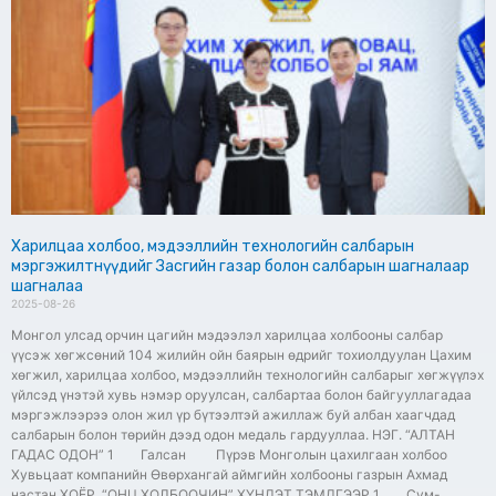
Харилцаа холбоо, мэдээллийн технологийн салбарын
мэргэжилтнүүдийг Засгийн газар болон салбарын шагналаар
шагналаа
2025-08-26
Монгол улсад орчин цагийн мэдээлэл харилцаа холбооны салбар
үүсэж хөгжсөний 104 жилийн ойн баярын өдрийг тохиолдуулан Цахим
хөгжил, харилцаа холбоо, мэдээллийн технологийн салбарыг хөгжүүлэх
үйлсэд үнэтэй хувь нэмэр оруулсан, салбартаа болон байгууллагадаа
мэргэжлээрээ олон жил үр бүтээлтэй ажиллаж буй албан хаагчдад
салбарын болон төрийн дээд одон медаль гардууллаа. НЭГ. “АЛТАН
ГАДАС ОДОН” 1 Галсан Пүрэв Монголын цахилгаан холбоо
Хувьцаат компанийн Өвөрхангай аймгийн холбооны газрын Ахмад
настан ХОЁР. “ОНЦ ХОЛБООЧИН” ХҮНДЭТ ТЭМДГЭЭР 1 Сум-