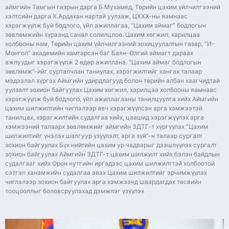
аймгийн Тамгын газрын дарга Б.Мухамед, Төрийн цахим үйлчилгээний
хэлтсийн дарга Х.Ардахан нартай уулзаж, ЦХХХ-ны яамнаас
хэрэгжүүлж буй бодлого, үйл ажиллагаа, “Цахим аймаг” бодлогын
зөвлөмжийн хүрээнд санал солилцлоо. Цахим хөгжил, харилцаа
холбооны яам, Төрийн цахим үйлчилгээний зохицуулалтын газар, “И-
Монгол” академийн хамтарсан баг Баян-Өлгий аймагт дараах
ажлуудыг хэрэгжүүлж 2 өдөр ажиллана. “Цахим аймаг бодлогын
зөвлөмж”-ийг сурталчлан таниулах, хэрэгжилтийг хангах талаар
мэдээлэл хүргэх Аймгийн удирдлагууд болон төрийн албан хаагчидтай
уулзалт зохион байгуулах Цахим хөгжил, харилцаа холбооны яамнаас
хэрэгжүүлж буй бодлого, үйл ажиллагааны танилцуулга хийх Аймгийн
цахим шилжилтийн чиглэлээр авч хэрэгжүүлсэн apгa хэмжээтэй
танилцах, хэрэгжилтийн судалгаа хийх, цаашид хэрэгжүүлэх apгa
хэмжээний талаарх зөвлөмжийг аймгийн ЗДТГ-т хүргүүлэх “Цахим
шилжилтийг үнэлэх шалгуур үзүүлэлт, apгa зүй”-н талаар сургалт
зохион байгуулах Бүx нийтийн цахим yp чадварыг дээшлүүлэх сургалт
зохион байгуулах Аймгийн ЗДТГ-т цахим шилжилт хийх бэлэн байдлын
судалгааг хийх Орон нутгийн иргэдээс цахим шилжилттэй холбоотой
сэтгэл ханамжийн судалгаа авах Цахим шилжилтийг эрчимжүүлэх
чиглэлээр зохион байгуулах apгa хэмжээнд шаардагдах төсвийн
тооцооллыг боловсруулахад дэмжлэг үзүүлэх