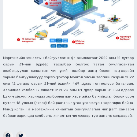
Мэргэжлийн хяналтын байгууллагын үйл ажиллагааг 2022 оны 12 дугаар
сарын 31-ний өдрөөр тасалбар болгож татан буулгасантай
холбогдуулан хяналтын чиг үүргийг салбар яамд болон тэдгээрийн
харьяа байгууллагууд хэрэгжүүлэхээр Монгол Улсын Засгийн газрын 2022
оны 12 дугаар сарын 21-ний өдрийн 469 дүгээр тогтоолоор баталсан.
Харилцаа холбооны хяналтыг 2023 оны 01 дүгээр сарын 01-ний өдрөөс
Цахим хөгжил харилцаа холбооны яам хэрэгжүүлэх ба нийслэл болон орон
нутагт 16 улсын (ахлах) байцаагч чиг үүргээ үргэлжлүүлэн хэрэгжүүлж байна.
Иймд иргэн Та мэргэжлийн хяналтын байгууллагын чиг үүрэгт хамаарч
байсан харилцаа холбооны хяналтын чиглэлээр тус яаманд хандаарай.