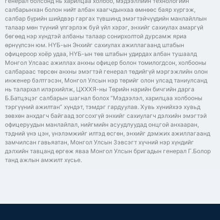
генерал болсонд нь харилцаа холбоо, мэдээллийн технологийн
салбарынхан болон нийт албан хаагчдынхаа өмнөөс баяр хүргэж,
салбар бүрийн шийдвэр гаргах түвшинд эмэгтэйчүүдийн манлайллын
талаар мөн түүний үлгэрлэж буй үйл хэрэг, энхийг сахиулах амаргүй
бөгөөд нэр хүндтэй албаны талаар сонирхолтой дурсамж яриа
өрнүүлсэн юм. НҮБ-ын Энхийг сахиулах ажиллагаанд штабын
офицероор хоёр удаа, НҮБ-ын төв штабын удирдах албан тушаалд
Монгол Улсаас ажиллах анхны офицер болон томилогдсон, холбооны
салбараас төрсөн анхны эмэгтэй генерал төдийгүй мэргэжлийн олон
инженер бэлтгэсэн, Монгол Улсын нэр төрийг олон улсад таниулсанд
нь талархал илэрхийлж, ЦХХХЯ-ны Төрийн нарийн бичгийн дарга
Б.Батцэцэг салбарын шагнал болох “Мэдээлэл, харилцаа холбооны
тэргүүний ажилтан” хүндэт, тэмдэг гардуулав. Хувь хүнийхээ хувьд
зөвхөн анхдагч байгаад зогсохгүй энхийг сахиулагч дэлхийн эмэгтэй
офицеруудын манлайлал, нийгмийн асуудлуудад онцгой анхааран,
тэдний үнэ цэн, үнэлэмжийг илтэд өсгөн, энхийг дэмжих ажиллагаанд
замчилсан гавьяатан, Монгол Улсын Зэвсэгт хүчний нэр хүндийг
дэлхийн тавцанд өргөж яваа Монгол Улсын бригадын генерал Г.Болор
танд ажлын амжилт хүсье.