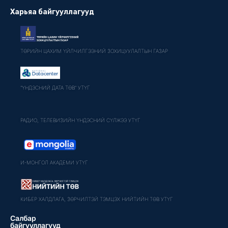
Харьяа байгууллагууд
ТӨРИЙН ЦАХИМ ҮЙЛЧИЛГЭЭНИЙ ЗОХИЦУУЛАЛТЫН ГАЗАР
"ҮНДЭСНИЙ ДАТА ТӨВ" УТҮГ
РАДИО, ТЕЛЕВИЗИЙН ҮНДЭСНИЙ СҮЛЖЭЭ УТҮГ
И-МОНГОЛ АКАДЕМИ УТҮГ
КИБЕР ХАЛДЛАГА, ЗӨРЧИЛТЭЙ ТЭМЦЭХ НИЙТИЙН ТӨВ УТҮГ
Салбар
байгууллагууд