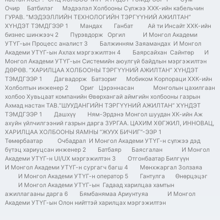
Очир Батбилэг Мэдээлэл Холбооны Сүлжээ ХХК-ийн кабельчин
ГУРАВ. “МЭДЭЭЛЛИЙН ТЕХНОЛОГИЙН ТЭРГҮҮНИЙ АЖИЛТАН”
ХҮНДЭТ ТЭМДГЭЭР 1 Мандах Ганбат Ай ти Инсайт ХХК-ийн
бизнес шинжээч 2 Пүрэвдорж Оргил И Монгол Академи
УТҮГ-ын Процесс аналист 3 Балжинням Заяамандах И Монгол
Академи УТҮГ-ын Ахлах мэргэжилтэн 4 Баярсайхан Сайнтөр И
Монгол Академи УТҮГ-ын Системийн аюулгүй байдлын мэргэжилтэн
ДӨРӨВ. “ХАРИЛЦАА ХОЛБООНЫ ТЭРГҮҮНИЙ АЖИЛТАН” ХҮНДЭТ
ТЭМДГЭЭР 1 Дагвадорж Батзориг Мобиком Корпораци ХХК-ийн
Холболтын инженер 2 Ориг Цэрэннасан Монголын цахилгаан
холбоо Хувьцаат компанийн Өвөрхангай аймгийн холбооны газрын
Ахмад настан ТАВ.“ШУУДАНГИЙН ТЭРГҮҮНИЙ АЖИЛТАН” ХҮНДЭТ
ТЭМДГЭЭР 1 Дашхүү Ням-Эрдэнэ Монгол шуудан ХК-ийн Аж
ахуйн үйлчилгээний газрын дарга ЗУРГАА. ЦАХИМ ХӨГЖИЛ, ИННОВАЦ,
ХАРИЛЦАА ХОЛБООНЫ ЯАМНЫ “ЖУУХ БИЧИГ”-ЭЭР 1
Төмөрбаатар Очбадрал И Монгол Академи УТҮГ-н сүлжээ дэд
бүтэц хариуцсан инженер 2 Батбаяр Баясгалан И Монгол
Академи УТҮГ-н UI/UX мэргэжилтэн 3 Отгонбаатар Билгүүн
И Монгол Академи УТҮГ-н сургагч багш 4 Мөнхжаргал Золзаяа
И Монгол Академи УТҮГ-н оператор 5 Гантулга Өнөрцэцэг
И Монгол Академи УТҮГ-ын Гадаад харилцаа хамтын
ажиллагааны дарга 6 Бямбанямаа Ариунтуяа И Монгол
Академи УТҮГ-ын Олон нийттэй харилцах мэргэжилтэн