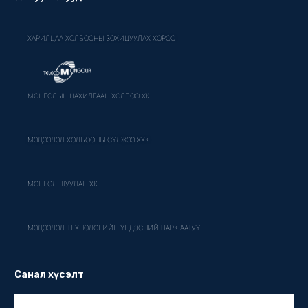
ХАРИЛЦАА ХОЛБООНЫ ЗОХИЦУУЛАХ ХОРОО
МОНГОЛЫН ЦАХИЛГААН ХОЛБОО ХК
МЭДЭЭЛЭЛ ХОЛБООНЫ СҮЛЖЭЭ ХХК
МОНГОЛ ШУУДАН ХК
МЭДЭЭЛЭЛ ТЕХНОЛОГИЙН ҮНДЭСНИЙ ПАРК ААТУҮГ
Санал хүсэлт