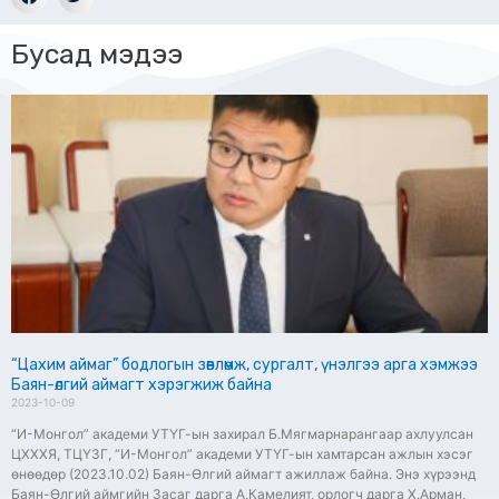
Бусад мэдээ
“Цахим аймаг” бодлогын зөвлөмж, сургалт, үнэлгээ арга хэмжээ
Баян-өлгий аймагт хэрэгжиж байна
2023-10-09
“И-Монгол” академи УТҮГ-ын захирал Б.Мягмарнарангаар ахлуулсан
ЦХХХЯ, ТЦҮЗГ, “И-Монгол” академи УТҮГ-ын хамтарсан ажлын хэсэг
өнөөдөр (2023.10.02) Баян-Өлгий аймагт ажиллаж байна. Энэ хүрээнд
Баян-Өлгий аймгийн Засаг дарга А.Камелият, орлогч дарга Х.Арман,