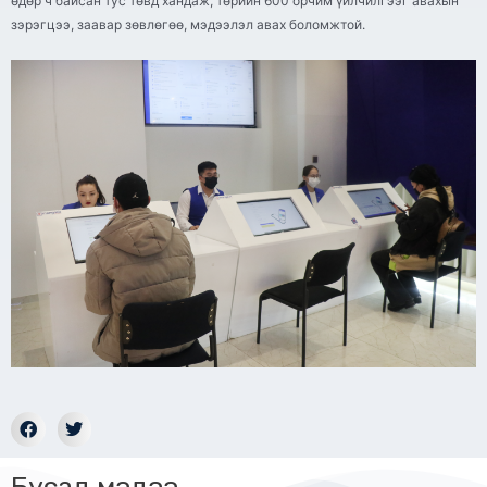
өдөр ч байсан тус төвд хандаж, төрийн 600 орчим үйлчилгээг авахын
зэрэгцээ, заавар зөвлөгөө, мэдээлэл авах боломжтой.
Бусад мэдээ