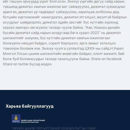
ийг гишүүн орнуудад үүрэг болгосон. Энэхүү үүргийн дагуу сайд нарын
түвшинд дижитал хамтын ажиллагааг сайжруулах, дижитал хуваагдлыг
арилгах, дижитал ур чадварыг сайжруулах, харилцаа холбооны дэд
бүтцийн хүртээмжийг нэмэгдүүлэх, дижитал итгэлцэл, аюулгүй байдлын
асуудлыг шийдвэрлэх, дижитал эдийн засгийг бүс нутгийн хүрээнд
хэрхэн хамтарч хөгжүүлэх талаар чуулж байна. “Ази, Номхон далайн
бүсийн дижитал сайд нарын анхдугаар бага хурал-2022” нь дижитал
шилжилтийг ахиулах, бүс нутгийн дижитал хамтын ажиллагааг
бэхжүүлэх нөхцөл байдал, сорилт бэрхшээл, арга замыг хэлэлцэх
томоохон боломж юм. Энэхүү чуулга уулзалтад ЦХХХ-ны сайд Н.Учрал
Монгол Улсын цахим шилжилтийн өнөөгийн байдал, ололт амжилт, бий
болж буй боломжуудын талаар танилцуулж байна. Share on facebook
Share on twitter Бусад мэдээ
Харьяа байгууллагууд
ТӨРИЙН ЦАХИМ ҮЙЛЧИЛГЭЭНИЙ ЗОХИЦУУЛАЛТЫН ГАЗАР