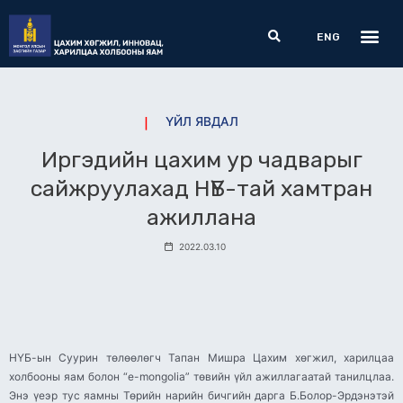
Skip
Me
Search
to
ENG
content
ҮЙЛ ЯВДАЛ
Иргэдийн цахим ур чадварыг
сайжруулахад НҮБ-тай хамтран
ажиллана
2022.03.10
НҮБ-ын Суурин төлөөлөгч Тапан Мишра Цахим хөгжил, харилцаа
холбооны яам болон “e-mongolia” төвийн үйл ажиллагаатай танилцлаа.
Энэ үеэр тус яамны Төрийн нарийн бичгийн дарга Б.Болор-Эрдэнэтэй