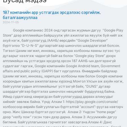
187 компанийн app устгагдах эрсдэлээс сэргийлж,
баталгаажууллаа
2024-11-05
Google компаниас 2024 онд гаргасан журмын дагуу “Google Play
Store” дээр аппликейшн байршуулж үйл ажиллагаа явуулж буй нийт аж
ахуй нэгж, байгууллагууд /ААНБ/ өөрсдийн “Google Developer”
бүртгэлээ “D-U-N-S” дугаартайгаар шинэчлэх шаардлагатай болсон.
Тэгвэл Цахим хөгжил, инновац, харилцаа холбооны яамны зүгээс тус
дугаарыг нээлгэж чадахгүй байгаа болон “Google play Store” дээрх
аппликейшн нь устгагдах эрсдэлд орсон 187 ААНБ-ын дэлгэрэнгүй
судалгааг гаргаж, Google компанийн Google Android team, Government
affairs and public policy (GAPP) багт хүргүүллээ. Өнөөдрийн байдлаар
Цахим хөгжил, инновац, харилцаа холбооны яам болон Google компани
хоорондын хамтын ажиллагааны хүрээнд Монгол Улсын аж ахуйн нэгж,
байгууллагуудын аппликейшныг устгахгүй байх, “DUNS” дугаар
шаардахгүйгээр бүртгэлээ шинэчлэх нөхцөлийг бүрдүүлээд байна.
Иймд судалгаанд хамрагдсан байгууллагуудад дараах алхмуудыг
хийхийг зөвлөж байна. Үүнд: Алхам 1: https://play.google.com/console/
холбоосоор өөрийн байгууллагын бүртгэлтэй “account”-руугаа нэвтэрч
орно. Жич: Шинээр бүртгэл үүсгэхгүй. Алхам 2: Үндсэн “home page”
дээр “verify now” гэсэн товч дээр дарна. Алхам 3: Асуумжийн дагуу
бөглөнө. Байгууллагынхаа гэрчилгээг хавсаргана.Алхам 4: Данс