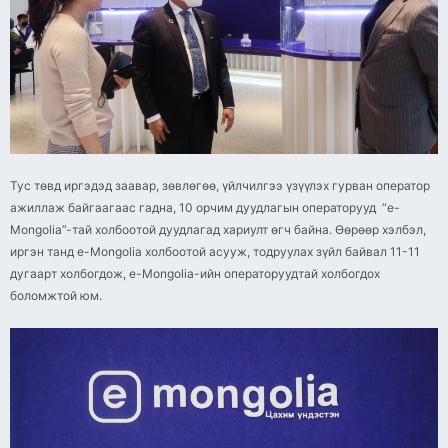
Тус төвд иргэдэд заавар, зөвлөгөө, үйлчилгээ үзүүлэх гурван оператор
ажиллаж байгаагаас гадна, 10 орчим дуудлагын операторууд “e-
Mongolia”-тай холбоотой дуудлагад хариулт өгч байна. Өөрөөр хэлбэл,
иргэн танд e-Mongolia холбоотой асууж, тодруулах зүйл байвал 11-11
дугаарт холбогдож, e-Mongolia-ийн операторуудтай холбогдох
боломжтой юм.