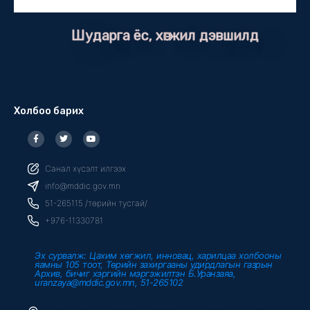
Шударга ёс, хөгжил дэвшилд
Холбоо барих
F
T
Y
a
w
o
c
i
u
e
t
t
b
t
u
Санал хүсэлт илгээх
o
e
b
o
r
e
info@mddic.gov.mn
k
-
51-265115 /төрийн тусгай/
f
+976-11330781
Эх сурвалж: Цахим хөгжил, инновац, харилцаа холбооны
яамны 105 тоот, Төрийн захиргааны удирдлагын газрын
Архив, бичиг хэргийн мэргэжилтэн Б.Уранзаяа,
uranzaya@mddic.gov.mn, 51-265102