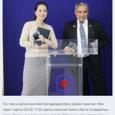
Тус төв нь долоо хоногийн бүх өдрүүдэд буюу Даваа гарагаас Ням
гарагт хүртэл 08.30-17.30 хүртэл ажиллаж байна. Иргэн та амралтын