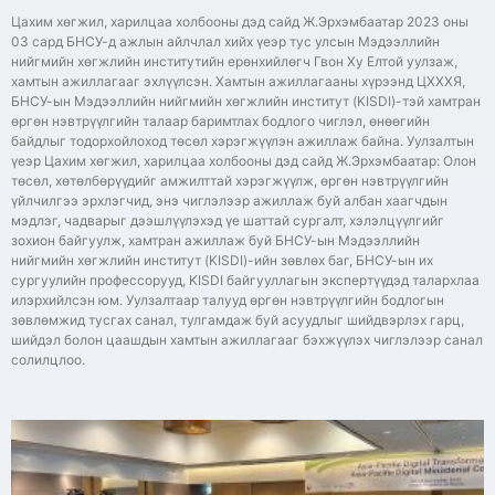
Цахим хөгжил, харилцаа холбооны дэд сайд Ж.Эрхэмбаатар 2023 оны
03 сард БНСУ-д ажлын айлчлал хийх үеэр тус улсын Мэдээллийн
нийгмийн хөгжлийн институтийн ерөнхийлөгч Гвон Ху Елтой уулзаж,
хамтын ажиллагааг эхлүүлсэн. Хамтын ажиллагааны хүрээнд ЦХХХЯ,
БНСУ-ын Мэдээллийн нийгмийн хөгжлийн институт (KISDI)-тэй хамтран
өргөн нэвтрүүлгийн талаар баримтлах бодлого чиглэл, өнөөгийн
байдлыг тодорхойлоход төсөл хэрэгжүүлэн ажиллаж байна. Уулзалтын
үеэр Цахим хөгжил, харилцаа холбооны дэд сайд Ж.Эрхэмбаатар: Олон
төсөл, хөтөлбөрүүдийг амжилттай хэрэгжүүлж, өргөн нэвтрүүлгийн
үйлчилгээ эрхлэгчид, энэ чиглэлээр ажиллаж буй албан хаагчдын
мэдлэг, чадварыг дээшлүүлэхэд үе шаттай сургалт, хэлэлцүүлгийг
зохион байгуулж, хамтран ажиллаж буй БНСУ-ын Мэдээллийн
нийгмийн хөгжлийн институт (KISDI)-ийн зөвлөх баг, БНСУ-ын их
сургуулийн профессорууд, KISDI байгууллагын экспертүүдэд талархлаа
илэрхийлсэн юм. Уулзалтаар талууд өргөн нэвтрүүлгийн бодлогын
зөвлөмжид тусгах санал, тулгамдаж буй асуудлыг шийдвэрлэх гарц,
шийдэл болон цаашдын хамтын ажиллагааг бэхжүүлэх чиглэлээр санал
солилцлоо.