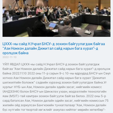
ЦХХХ-ны сайд Н.Учрал БНСУ-д зохион байгуулагдаж байгаа
“Ази Номхон далайн Дижитал сайд нарын бага хурал”-д
оролцож байна
2022-11-10
ҮЙЛ ЯВДАЛ ЦХХХ-ны сайд Н.Учрал БНСУ-д зохион байгуулагдаж
байгаа “Ази Номхон далайн Дижитал сайд нарын бага хурал”-д оролцож
байна 2022.11.10 2022 оны 11-р сарын 9-с 10-ны өдрүүдэд БНСУ-ын Сөүл
хотноо Ази Номхон далайн Дижитал сайд нарын бага хурал “Дижитал
шилжилтийн боломж” сэдвийн хүрээнд зохион байгуулагдаж байна.Уг
хурлыг НҮБ-ын Ази, Номхон далайн эдийн засаг, нийгмийн комисс
(АНДЭЗНК) болон БНСУ-ын Шинжлэх ухаан, мэдээллийн технологийн
яам (MSIT)-тай хамтран зохион байгуулж байгаа билээ. 2022 оны 5-р
сард баталсан Ази, Номхон далайн эдийн засаг, нийгмийн комиссын 75
жилийн ойд зориулсан Бангкокийн тунхаглалаар “Ази, Номхон далайн
бүс нутгийн тогтвортой хөгжлийг ахиулах нийтлэг мөрийн хөтөлбөр”-