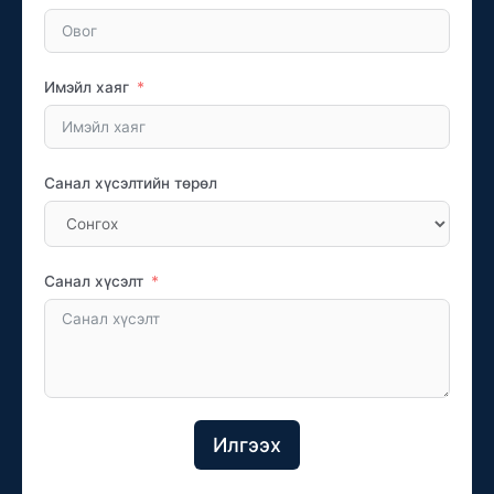
Имэйл хаяг
Санал хүсэлтийн төрөл
Санал хүсэлт
Илгээх