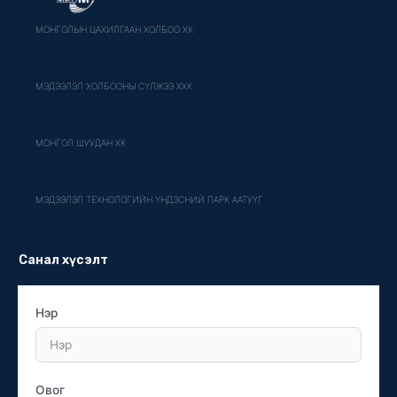
МОНГОЛЫН ЦАХИЛГААН ХОЛБОО ХК
МЭДЭЭЛЭЛ ХОЛБООНЫ СҮЛЖЭЭ ХХК
МОНГОЛ ШУУДАН ХК
МЭДЭЭЛЭЛ ТЕХНОЛОГИЙН ҮНДЭСНИЙ ПАРК ААТУҮГ
Санал хүсэлт
Нэр
Овог