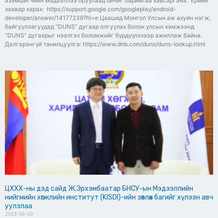
эзэмшигчийн мэдээллээ оруулаад бичиг баримтаа хавсаргана. Ерөий
заавар харах: https://support.google.com/googleplay/android-
developer/answer/14177239?hl=e Цаашид Монгол Улсын аж ахуйн нэгж,
байгууллагуудад “DUNS” дугаар олгуулах болон улсын хэмжээнд
“DUNS” дугаарыг нээлгэх боломжийг бүрдүүлэхээр ажиллаж байна.
Дэлгэрэнгүй танилцуулга: https://www.dnb.com/duns/duns-lookup.html
ЦХХХ-ны дэд сайд Ж.Эрхэмбаатар БНСУ-ын Мэдээллийн
нийгмийн хөгжлийн институт (KISDI)-ийн зөвлөх багийг хүлээн авч
уулзлаа
2023-06-29