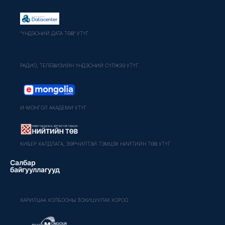
"ҮНДЭСНИЙ ДАТА ТӨВ" УТҮГ
РАДИО, ТЕЛЕВИЗИЙН ҮНДЭСНИЙ СҮЛЖЭЭ УТҮГ
И-МОНГОЛ АКАДЕМИ УТҮГ
КИБЕР ХАЛДЛАГА, ЗӨРЧИЛТЭЙ ТЭМЦЭХ НИЙТИЙН ТӨВ УТҮГ
Салбар
байгууллагууд
ХАРИЛЦАА ХОЛБООНЫ ЗОХИЦУУЛАХ ХОРОО