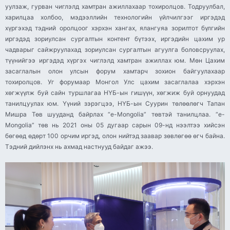
уулзаж, гурван чиглэлд хамтран ажиллахаар тохиролцов. Тодруулбал,
харилцаа холбоо, мэдээллийн технологийн үйлчилгээг иргэдэд
хүргэхэд тэдний оролцоог хэрхэн хангах, ялангуяа зорилтот бүлгийн
иргэдэд зориулсан сургалтын контент бүтээх, иргэдийн цахим ур
чадварыг сайжруулахад зориулсан сургалтын агуулга боловсруулах,
түүнийгээ иргэдэд хүргэх чиглэлд хамтран ажиллах юм. Мөн Цахим
засаглалын олон улсын форум хамтарч зохион байгуулахаар
тохиролцов. Уг форумаар Монгол Улс цахим засаглалаа хэрхэн
хөгжүүлж буй сайн туршлагаа НҮБ-ын гишүүн, хөгжиж буй орнуудад
танилцуулах юм. Үүний зэрэгцээ, НҮБ-ын Суурин төлөөлөгч Тапан
Мишра Төв шууданд байрлах “e-Mongolia” төвтэй танилцлаа. “e-
Mongolia” төв нь 2021 оны 05 дугаар сарын 09-нд нээлтээ хийсэн
бөгөөд өдөрт 100 орчим иргэд, олон нийтэд заавар зөвлөгөө өгч байна.
Тэдний дийлэнх нь ахмад настнууд байдаг ажээ.