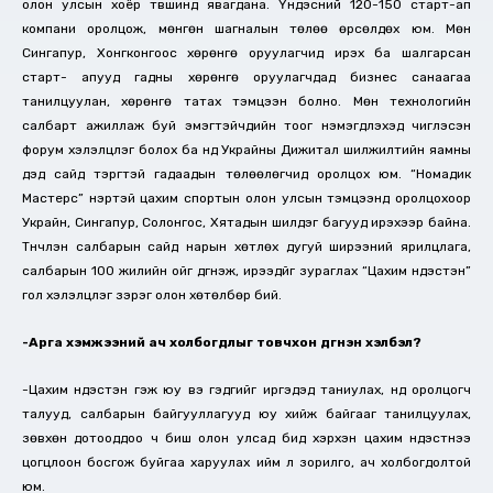
олон улсын хоёр түвшинд явагдана. Үндэсний 120-150 старт-ап
компани оролцож, мөнгөн шагналын төлөө өрсөлдөх юм. Мөн
Сингапур, Хонгконгоос хөрөнгө оруулагчид ирэх ба шалгарсан
старт- апууд гадны хөрөнгө оруулагчдад бизнес санаагаа
танилцуулан, хөрөнгө татах тэмцээн болно. Мөн технологийн
салбарт ажиллаж буй эмэгтэйчүүдийн тоог нэмэгдүүлэхэд чиглэсэн
форум хэлэлцүүлэг болох ба үүнд Украйны Дижитал шилжилтийн яамны
дэд сайд тэргүүтэй гадаадын төлөөлөгчид оролцох юм. “Номадик
Мастерс” нэртэй цахим спортын олон улсын тэмцээнд оролцохоор
Украйн, Сингапур, Солонгос, Хятадын шилдэг багууд ирэхээр байна.
Түүнчлэн салбарын сайд нарын хөтлөх дугуй ширээний ярилцлага,
салбарын 100 жилийн ойг дүгнэж, ирээдүйг зураглах “Цахим үндэстэн”
гол хэлэлцүүлэг зэрэг олон хөтөлбөр бий.
-Арга хэмжээний ач холбогдлыг товчхон дүгнэн хэлбэл?
-Цахим үндэстэн гэж юу вэ гэдгийг иргэдэд таниулах, үүнд оролцогч
талууд, салбарын байгууллагууд юу хийж байгааг танилцуулах,
зөвхөн дотооддоо ч биш олон улсад бид хэрхэн цахим үндэстнээ
цогцлоон босгож буйгаа харуулах ийм л зорилго, ач холбогдолтой
юм. ​