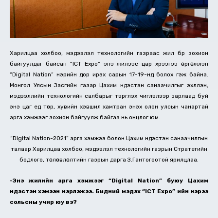
Харилцаа холбоо, мэдээлэл технологийн газраас жил бүр зохион
байгуулдаг байсан “ICT Expo” энэ жилээс цар хүрээгээ өргөжүүлэн
“Digital Nation” нэрийн дор ирэх сарын 17-19-нд болох гэж байна.
Монгол Улсын Засгийн газар Цахим үндэстэн санаачилгыг эхлүүлэн,
мэдээллийн технологийн салбарыг тэргүүлэх чиглэлээр зарлаад буй
энэ цаг үед төр, хувийн хэвшил хамтран энэхүү олон улсын чанартай
арга хэмжээг зохион байгуулж байгаа нь онцлог юм.
“Digital Nation-2021” арга хэмжээ болон Цахим үндэстэн санаачилгын
талаар Харилцаа холбоо, мэдээлэл технологийн газрын Стратегийн
бодлого, төлөвлөлтийн газрын дарга З.Гантогоотой ярилцлаа.
-Энэ жилийн арга хэмжээг “Digital Nation” буюу Цахим
үндэстэн хэмээн нэрлэжээ. Бидний мэдэх “ICT Expo” ийн нэрээ
сольсны учир юу вэ?