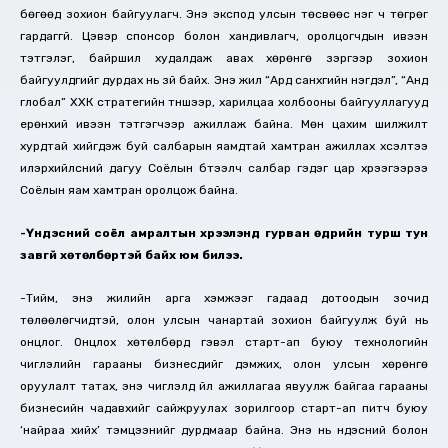
бөгөөд зохион байгуулагч. Энэ экспод улсын төсвөөс нэг ч төгрөг
гардаггүй. Цэвэр спонсор болон хандивлагч, оролцогчдын ивээн
тэтгэлэг, байршил худалдаж авах хөрөнгө зэргээр зохион
байгуулдгийг дурдах нь зүй байх. Энэ жил “Ард санхүүгийн нэгдэл”, “Анд
глобал” ХХК стратегийн түншээр, харилцаа холбооны байгууллагууд
ерөнхий ивээн тэтгэгчээр ажиллаж байна. Мөн цахим шилжилт
хурдтай хийгдэж буй салбарын яамдтай хамтран ажиллах хүсэлтээ
илэрхийлсний дагуу Соёлын бүтээлч салбар гэдэг цар хүрээгээрээ
Соёлын яам хамтран оролцож байна.
-Үндэсний соёл амралтын хүрээлэнд гурван өдрийн турш тун
завгүй хөтөлбөртэй байх юм билээ.
-Тийм, энэ жилийн арга хэмжээг гадаад дотоодын зочид
төлөөлөгчидтэй, олон улсын чанартай зохион байгуулж буй нь
онцлог. Онцлох хөтөлбөрүүд гэвэл старт-ап буюу технологийн
чиглэлийн гарааны бизнесүүдийг дэмжих, олон улсын хөрөнгө
оруулалт татах, энэ чиглэлд үйл ажиллагаа явуулж байгаа гарааны
бизнесийн чадавхийг сайжруулах зорилгоор старт-ап питч буюу
‘найраа хийх’ тэмцээнийг дурдмаар байна. Энэ нь үндэсний болон