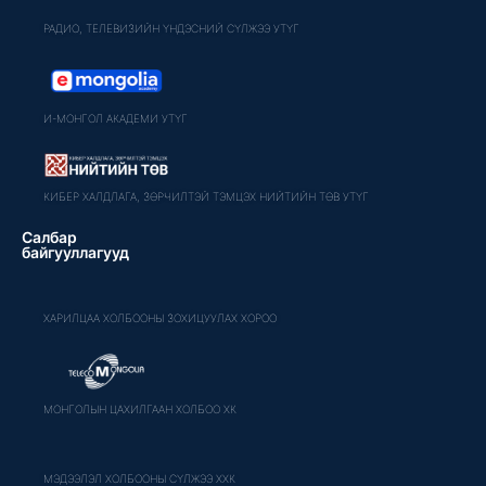
РАДИО, ТЕЛЕВИЗИЙН ҮНДЭСНИЙ СҮЛЖЭЭ УТҮГ
И-МОНГОЛ АКАДЕМИ УТҮГ
КИБЕР ХАЛДЛАГА, ЗӨРЧИЛТЭЙ ТЭМЦЭХ НИЙТИЙН ТӨВ УТҮГ
Салбар
байгууллагууд
ХАРИЛЦАА ХОЛБООНЫ ЗОХИЦУУЛАХ ХОРОО
МОНГОЛЫН ЦАХИЛГААН ХОЛБОО ХК
МЭДЭЭЛЭЛ ХОЛБООНЫ СҮЛЖЭЭ ХХК