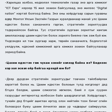
-Харилцаа холбоо, мэдээлэл технологийн газар энэ арга хэмжээг
“ICT Expo” нэрээр 15 жил зохион байгуулаад, энэ жилээс “Digital
nation” нэртэй болгоод байна. Энэ оны хоёрдугаар сарын гуравны
өдөр Монгол Улсын Засгийн Газрын хуралдаанаар манай улс Цахим
үндэстэн болох санаачилга гарган, стратегийн зорилтуудаа
тодорхойлсон байгаа. Тус стратегийн зургаан зорилтыг хангаж
ажилласнаар цахим үндэстэн болох зорилго биелнэ гэж үзэж буй юм.
Үндсэндээ илүү том зургаар харж, төрийн санаачилга, бодлоготой
уялдуулж, үндэсний хэмжээний арга хэмжээ зохион байгуулахаар
зориод байна.
-Цахим үндэстэн гэж чухам хэнийг хэлээд байна вэ? Биднээс
хэр хол эсвэл ойр байгаа ирээдүй юм бэ?
-Дээр дурдсан стратегийн зорилтуудыг товчхон тайлбайрлах
хэрэгтэй болох нь. Цахим үндэстэн болохын тулд нэгдүгээрт дэд
бүтцээ бэлдэж, цахим сүлжээгээ хөгжүүлэн, бүхий л сум суурин
газруудыг интернэтэд холбосон байх шаардлагатай. Хоёрдугаарт,
тухайн дэд бүтцийг ашиглах иргэд, олон нийтийн тоон бичиг үсгийн
боловсрол буюу цахим үйлчилгээ авах ур чадварыг сайжруулах.
Гуравт, төрийн бүхий л ажил, үйлчилгээг цахим хэлбэрт шилжүүлж,