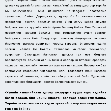
цаасан суурьтай үйл ажиллагааг халах. Үүний хүрээнд одоогоор төрийн
56 байгууллагын 540 үйлчилгээг “e-Mongolia” платформд
төвлөрүүлээд байна. Дөрөвдүгээрт, эдгээр бүх үйл ажиллагааныхаа
мэдээллийн аюулгүй байдлыг хангах. Үүний дагуу кибер аюулгүй
байдлыг хангах хуулийн төсөл өргөн бариад байна. Мөн Үндэсний
мэдээллийн аюулгүй байдлын төв, мэдээллийн аудит зэргийг
байгуулах ажил бий. Тавдугаарт, инновац үйлдвэрлэл, гарааны
бизнесийг дэмжих зорилтын хүрээнд гарааны бизнесийг эдийн
засгийн чөлөөт бүс болгох, татвараас хөнгөлөх, технологид
суурилсан бүтээгдэхүүн үйлчилгээг дэмжих гэх мэт бодлого
боловсруулах. Хамгийн сүүлд нь бүхий л салбарын бүтээмж, өрсөлдөх
чадварыг мэдээллийн технологи ашиглан нэмэгдүүлэх. Өөрөөр хэлбэл
салбарууд хоорондоо уялдаатай, цогц төлөвлөлт бүхий нэгдсэн
стратегитай ажиллаж, эдийн засгийн үр ашигтай байх. Эдгээрийг
хэрэгжүүлснээр бид цахим үндэстэн болно гэж үзэж буй юм.
-Хувийн хэвшлийнхэн эдгээр ажлуудын суурь хөрс хэдийнэ
бэлэн болсон, бид цахим үндэстэн болоход бэлэн гэж байна.
Төрийн зүгээс энэ ажил хэдэн хувьтай, ямар шатандаа яваа
гэж үзэж байна?