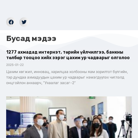
Бусад мэдээ
1277 ахмадад интернэт, төрийн үйлчилгээ, банкны
төлбөр тооцоо хийх зэрэг цахим ур чадварыг олголоо
2025-01-22
Цахим хөгжил, инновац, харилцаа холбооны яам зорилтот бүлгийн,
тэр дундаа ахмадуудын цахим ур чадварыг нэмэгдүүлэх чиглэлд
онцгойлон анхаарч, “Ухаалаг засаг-2”