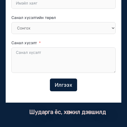
Санал хүсэлтийн төрөл
Санал хүсэлт
Илгээх
Шударга ёс, хөгжил дэвшилд