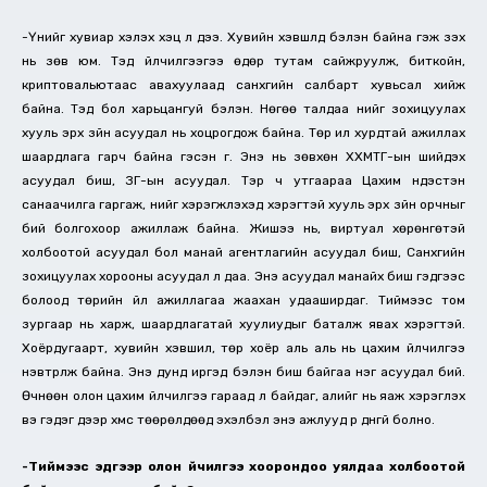
-Үүнийг хувиар хэлэх хэцүү л дээ. Хувийн хэвшлүүд бэлэн байна гэж үзэх
нь зөв юм. Тэд үйлчилгээгээ өдөр тутам сайжруулж, биткойн,
криптовальютаас авахуулаад санхүүгийн салбарт хувьсал хийж
байна. Тэд бол харьцангуй бэлэн. Нөгөө талдаа үүнийг зохицуулах
хууль эрх зүйн асуудал нь хоцрогдож байна. Төр илүү хурдтай ажиллах
шаардлага гарч байна гэсэн үг. Энэ нь зөвхөн ХХМТГ-ын шийдэх
асуудал биш, ЗГ-ын асуудал. Тэр ч утгаараа Цахим үндэстэн
санаачилга гаргаж, үүнийг хэрэгжүүлэхэд хэрэгтэй хууль эрх зүйн орчныг
бий болгохоор ажиллаж байна. Жишээ нь, виртуал хөрөнгөтэй
холбоотой асуудал бол манай агентлагийн асуудал биш, Санхүүгийн
зохицуулах хорооны асуудал л даа. Энэ асуудал манайх биш гэдгээс
болоод төрийн үйл ажиллагаа жаахан удааширдаг. Тиймээс том
зургаар нь харж, шаардлагатай хуулиудыг баталж явах хэрэгтэй.
Хоёрдугаарт, хувийн хэвшил, төр хоёр аль аль нь цахим үйлчилгээ
нэвтрүүлж байна. Энэ дунд иргэд бэлэн биш байгаа нэг асуудал бий.
Өчнөөн олон цахим үйлчилгээ гараад л байдаг, алийг нь яаж хэрэглэх
вэ гэдэг дээр хүмүүс төөрөлдөөд эхэлбэл энэ ажлууд үр дүнгүй болно.
-Тиймээс эдгээр олон үйчилгээ хоорондоо уялдаа холбоотой