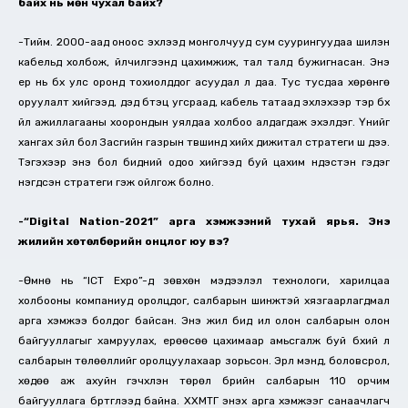
байх нь мөн чухал байх?
-Тийм. 2000-аад оноос эхлээд монголчууд сум суурингуудаа шилэн
кабельд холбож, үйлчилгээнүүд цахимжиж, тал талд бужигнасан. Энэ
ер нь бүх улс оронд тохиолддог асуудал л даа. Тус тусдаа хөрөнгө
оруулалт хийгээд, дэд бүтэц угсраад, кабель татаад эхлэхээр тэр бүх
үйл ажиллагааны хоорондын уялдаа холбоо алдагдаж эхэлдэг. Үүнийг
хангах зүйл бол Засгийн газрын түвшинд хийх дижитал стратеги шүү дээ.
Тэгэхээр энэ бол бидний одоо хийгээд буй цахим үндэстэн гэдэг
нэгдсэн стратеги гэж ойлгож болно.
-“Digital Nation-2021” арга хэмжээний тухай ярья. Энэ
жилийн хөтөлбөрийн онцлог юу вэ?
-Өмнө нь “ICT Expo”-д зөвхөн мэдээлэл технологи, харилцаа
холбооны компаниуд оролцдог, салбарын шинжтэй хязгаарлагдмал
арга хэмжээ болдог байсан. Энэ жил бид илүү олон салбарын олон
байгууллагыг хамруулах, ерөөсөө цахимаар амьсгалж буй бүхий л
салбарын төлөөллийг оролцуулахаар зорьсон. Эрүүл мэнд, боловсрол,
хөдөө аж ахуйн гэчхлэн төрөл бүрийн салбарын 110 орчим
байгууллага бүртгүүлээд байна. ХХМТГ энэхүү арга хэмжээг санаачлагч