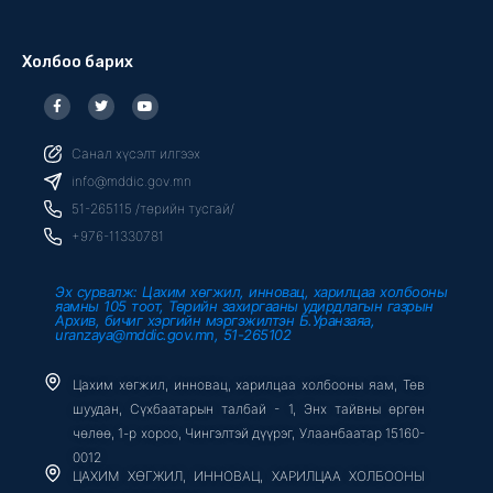
Холбоо барих
F
T
Y
a
w
o
c
i
u
e
t
t
b
t
u
Санал хүсэлт илгээх
o
e
b
o
r
e
info@mddic.gov.mn
k
-
51-265115 /төрийн тусгай/
f
+976-11330781
Эх сурвалж: Цахим хөгжил, инновац, харилцаа холбооны
яамны 105 тоот, Төрийн захиргааны удирдлагын газрын
Архив, бичиг хэргийн мэргэжилтэн Б.Уранзаяа,
uranzaya@mddic.gov.mn, 51-265102
Цахим хөгжил, инновац, харилцаа холбооны яам, Төв
шуудан, Сүхбаатарын талбай - 1, Энх тайвны өргөн
чөлөө, 1-р хороо, Чингэлтэй дүүрэг, Улаанбаатар 15160-
0012
ЦАХИМ ХӨГЖИЛ, ИННОВАЦ, ХАРИЛЦАА ХОЛБООНЫ