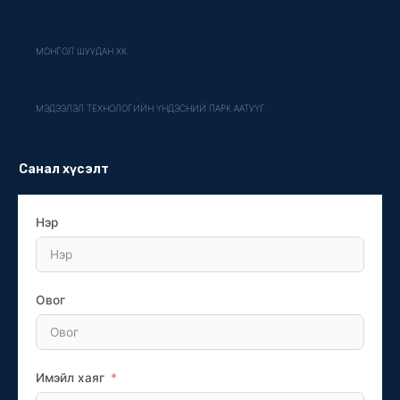
МОНГОЛ ШУУДАН ХК
МЭДЭЭЛЭЛ ТЕХНОЛОГИЙН ҮНДЭСНИЙ ПАРК ААТУҮГ
Санал хүсэлт
Нэр
Овог
Имэйл хаяг