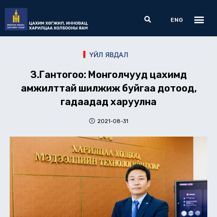
Skip
Me
Search
to
ENG
content
ҮЙЛ ЯВДАЛ
З.Гантогоо: Монголчууд цахимд
амжилттай шилжиж буйгаа дотоод,
гадаадад харуулна
2021-08-31