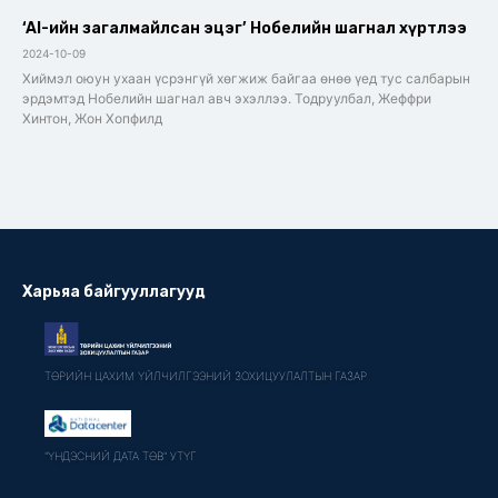
‘AI-ийн загалмайлсан эцэг’ Нобелийн шагнал хүртлээ
2024-10-09
Хиймэл оюун ухаан үсрэнгүй хөгжиж байгаа өнөө үед тус салбарын
эрдэмтэд Нобелийн шагнал авч эхэллээ. Тодруулбал, Жеффри
Хинтон, Жон Хопфилд
Харьяа байгууллагууд
ТӨРИЙН ЦАХИМ ҮЙЛЧИЛГЭЭНИЙ ЗОХИЦУУЛАЛТЫН ГАЗАР
"ҮНДЭСНИЙ ДАТА ТӨВ" УТҮГ