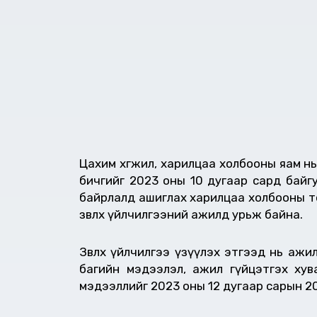
Цахим хөгжил, харилцаа холбооны яам 
бичгийг 2023 оны 10 дугаар сард байг
байрлалд ашиглах харилцаа холбооны то
зөвлөх үйлчилгээний ажилд урьж байна.
Зөвлөх үйлчилгээ үзүүлэх этгээд нь аж
багийн мэдээлэл, ажил гүйцэтгэх хув
мэдээллийг 2023 оны 12 дугаар сарын 20