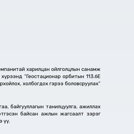
компанитай харилцан ойлголцлын санамж
 хүрээнд “Геостационар орбитын 113.6E
рхойлох, холбогдох гэрээ боловсруулах”
гаа, байгууллагын танилцуулга, ажиллах
цэтгэсэн байсан ажлын жагсаалт зэрэг
 үү.