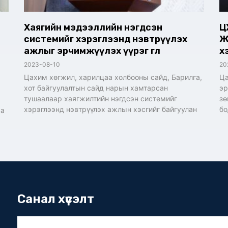
Хаягийн мэдээллийн нэгдсэн
Ц
системийг хэрэглээнд нэвтрүүлэх
Ж
ажлыг эрчимжүүлэх үүрэг өглөө
х
2023-08-10
20
Цахим хөгжил, харилцаа холбооны сайд, Барилга,
Ца
хот байгуулалтын сайд нарын хамтарсан
эр
тушаалаар хаягжилтийн нэгдсэн системийг
зө
хэрэглээнд нэвтрүүлэх ажлын хэсгийг байгуулан
бо
аа
Санал хүсэлт