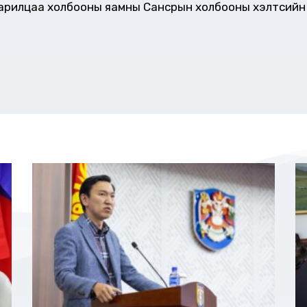
харилцаа холбооны яамны Сансрын холбооны хэлтсийн 