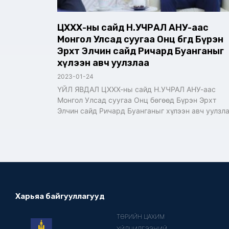
ЦХХХ-ны сайд Н.УЧРАЛ АНУ-аас
Монгол Улсад суугаа Онц бөгөөд Бүрэн
Эрхт Элчин сайд Ричард Буанганыг
хүлээн авч уулзлаа
2023-01-24
ҮЙЛ ЯВДАЛ ЦХХХ-ны сайд Н.УЧРАЛ АНУ-аас
Монгол Улсад суугаа Онц бөгөөд Бүрэн Эрхт
Элчин сайд Ричард Буанганыг хүлээн авч уулзл
Харьяа байгууллагууд
ТӨРИЙН ЦАХИМ
ҮЙЛЧИЛГЭЭНИЙ