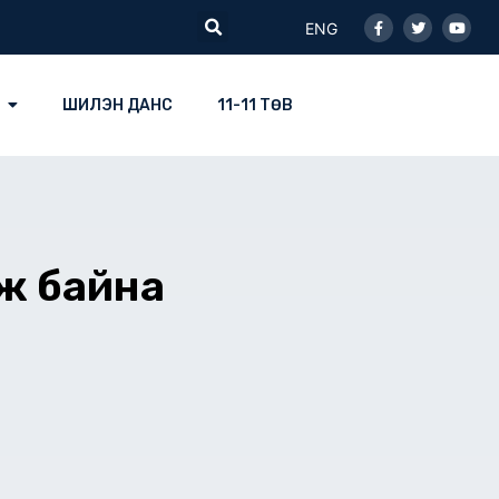
Facebook-
Twitter
Youtu
Search
f
ENG
ШИЛЭН ДАНС
11-11 ТӨВ
ьж байна