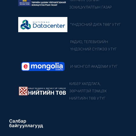
ЗОХИЦУУЛАЛТЫН ГАЗАР
"ҮНДЭСНИЙ ДАТА ТӨВ" УТҮГ
РАДИО, ТЕЛЕВИЗИЙН
ҮНДЭСНИЙ СҮЛЖЭЭ УТҮГ
И-МОНГОЛ АКАДЕМИ УТҮГ
КИБЕР ХАЛДЛАГА,
ЗӨРЧИЛТЭЙ ТЭМЦЭХ
НИЙТИЙН ТӨВ УТҮГ
Салбар
байгууллагууд