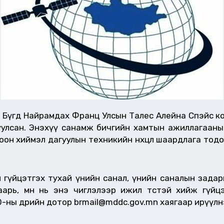
нь Бүгд Найрамдах Франц Улсын Талес Алейна Спэйс 
уулсан. Энэхүү санамж бичгийн хамтын ажиллагааны
он хиймэл дагуулын техникийн нөхцөл шаардлага тодо
ил гүйцэтгэх тухай үнийн санал, үнийн саналын задар
аарь, өмнө нь энэ чиглэлээр ижил төстэй хийж гүй
-ны өдрийн дотор brmail@mddc.gov.mn хаягаар ирүүлнэ