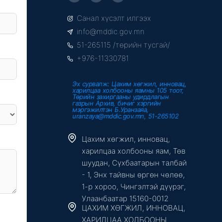
c
i
u
e
t
t
Санал хүсэлт илгээх
b
t
u
o
e
b
info@mddic.gov.mn
o
r
e
k
51-265115 /төрийн тусгай/
-
f
+976-11330781
Эх сурвалж: Цахим хөгжил, инновац,
харилцаа холбооны яамны 105 тоот,
Төрийн захиргааны удирдлагын
газрын Архив, бичиг хэргийн
мэргэжилтэн Б.Уранзаяа,
uranzaya@mddic.gov.mn, 51-265102
Цахим хөгжил, инновац,
харилцаа холбооны яам, Төв
шуудан, Сүхбаатарын талбай
- 1, Энх тайвны өргөн чөлөө,
1-р хороо, Чингэлтэй дүүрэг,
Улаанбаатар 15160-0012
ЦАХИМ ХӨГЖИЛ, ИННОВАЦ,
ХАРИЛЦАА ХОЛБООНЫ