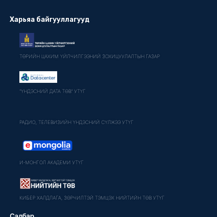
Харьяа байгууллагууд
ТӨРИЙН ЦАХИМ ҮЙЛЧИЛГЭЭНИЙ ЗОХИЦУУЛАЛТЫН ГАЗАР
"ҮНДЭСНИЙ ДАТА ТӨВ" УТҮГ
РАДИО, ТЕЛЕВИЗИЙН ҮНДЭСНИЙ СҮЛЖЭЭ УТҮГ
И-МОНГОЛ АКАДЕМИ УТҮГ
КИБЕР ХАЛДЛАГА, ЗӨРЧИЛТЭЙ ТЭМЦЭХ НИЙТИЙН ТӨВ УТҮГ
Салбар