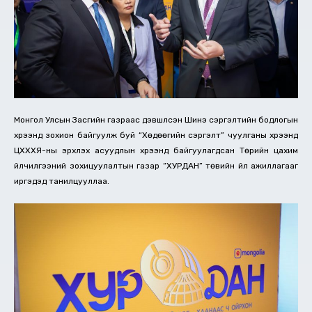
Монгол Улсын Засгийн газраас дэвшүүлсэн Шинэ сэргэлтийн бодлогын
хүрээнд зохион байгуулж буй “Хөдөөгийн сэргэлт” чуулганы хүрээнд
ЦХХХЯ-ны эрхлэх асуудлын хүрээнд байгуулагдсан Төрийн цахим
үйлчилгээний зохицуулалтын газар “ХУРДАН” төвийн үйл ажиллагааг
иргэдэд танилцууллаа.