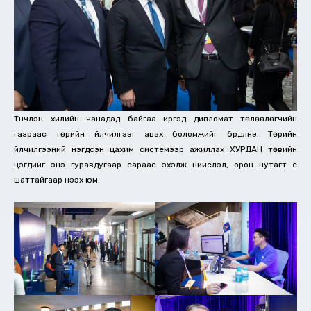
Түүнчлэн хилийн чанадад байгаа иргэд дипломат төлөөлөгчийн
газраас төрийн үйлчилгээг авах боломжийг бүрдүүлнэ. Төрийн
үйлчилгээний нэгдсэн цахим системээр ажиллах ХУРДАН төвийн
цэгүүдийг энэ гуравдугаар сараас эхэлж нийслэл, орон нутагт үе
шаттайгаар нээх юм.