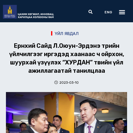
Skip
Me
Search
to
ENG
content
ҮЙЛ ЯВДАЛ
Ерөнхий Сайд Л.Оюун-Эрдэнэ төрийн
үйлчилгээг иргэдэд хаанаас ч ойрхон,
шуурхай үзүүлэх “ХУРДАН” төвийн үйл
ажиллагаатай танилцлаа
2023-03-10