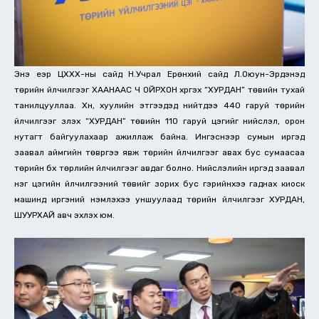
Энэ үеэр ЦХХХ-ны сайд Н.Учрал Ерөнхий сайд Л.Оюун-Эрдэнэд
төрийн үйлчилгээг ХААНААС Ч ОЙРХОН хүргэх “ХУРДАН” төвийн тухай
танилцууллаа. Хүн, хуулийн этгээдэд нийтдээ 440 гаруй төрийн
үйлчилгээг үзүүлэх “ХУРДАН” төвийн 110 гаруй цэгийг нийслэл, орон
нутагт байгуулахаар ажиллаж байна. Ингэснээр сумын иргэд
заавал аймгийн төврүүгээ явж төрийн үйлчилгээг авах бус сумаасаа
төрийн бүх төрлийн үйлчилгээг авдаг болно. Нийслэлийн иргэд заавал
нэг цэгийн үйлчилгээний төвийг зорих бус гэрийнхээ гаднах киоск
машинд иргэний үнэмлэхээ уншуулаад төрийн үйлчилгээг ХУРДАН,
ШУУРХАЙ авч эхлэх юм.