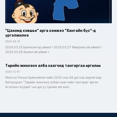
“Цахимд хэвшье” арга хэмжээ “Хангайн бүс”-д
үргэлжилнэ
2024-03-31
2024.03.25 Баянхонгор аймагт 2024.03.27 Өвөрхангай аймагт
2024.03.29 Архангай аймагт
Төрийн жинхэнэ алба хаагчид тангаргаа өргөлөө
2025-12-01
Монгол Улсын Ерөнхийлөгчийн 2024 оны 84 дүгээр зарлигаар
батлагдсан “Төрийн жинхэнэ албан хаагчийн тангараг өргөх
ёслолын журам”-ын дагуу Цахим хөгжил,