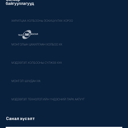
байгууллагууд
ХАРИЛЦАА ХОЛБООНЫ ЗОХИЦУУЛАХ ХОРОО
МОНГОЛЫН ЦАХИЛГААН ХОЛБОО ХК
МЭДЭЭЛЭЛ ХОЛБООНЫ СҮЛЖЭЭ ХХК
МОНГОЛ ШУУДАН ХК
МЭДЭЭЛЭЛ ТЕХНОЛОГИЙН ҮНДЭСНИЙ ПАРК ААТУҮГ
Санал хүсэлт