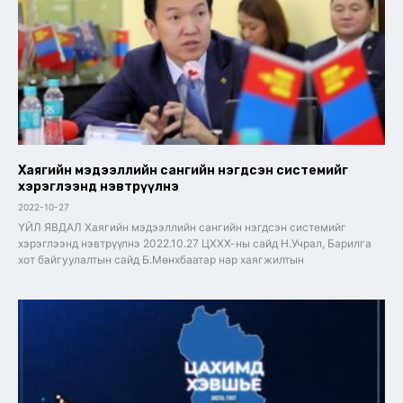
Хаягийн мэдээллийн сангийн нэгдсэн системийг
хэрэглээнд нэвтрүүлнэ
2022-10-27
ҮЙЛ ЯВДАЛ Хаягийн мэдээллийн сангийн нэгдсэн системийг
хэрэглээнд нэвтрүүлнэ 2022.10.27 ЦХХХ-ны сайд Н.Учрал, Барилга
хот байгуулалтын сайд Б.Мөнхбаатар нар хаягжилтын