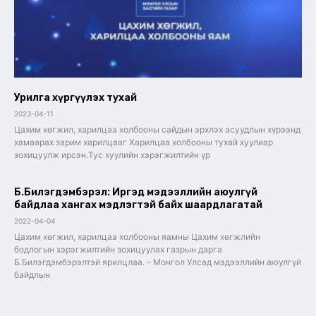
Урилга хүргүүлэх тухай
2023-04-11
Цахим хөгжил, харилцаа холбооны сайдын эрхлэх асуудлын хүрээнд
хамаарах зарим харилцааг Харилцаа холбооны тухай хуулиар
зохицуулж ирсэн.Тус хуулийн хэрэгжилтийн үр
Б.Билэгдэмбэрэл: Иргэд мэдээллийн аюулгүй
байдлаа хангах мэдлэгтэй байх шаардлагатай
2022-04-04
Цахим хөгжил, харилцаа холбооны яамны Цахим хөгжлийн
бодлогын хэрэгжилтийн зохицуулах газрын дарга
Б.Билэгдэмбэрэлтэй ярилцлаа. – Монгол Улсад мэдээллийн аюулгүй
байдлын