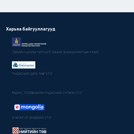
Харьяа байгууллагууд
ТӨРИЙН ЦАХИМ ҮЙЛЧИЛГЭЭНИЙ ЗОХИЦУУЛАЛТЫН ГАЗАР
"ҮНДЭСНИЙ ДАТА ТӨВ" УТҮГ
РАДИО, ТЕЛЕВИЗИЙН ҮНДЭСНИЙ СҮЛЖЭЭ УТҮГ
И-МОНГОЛ АКАДЕМИ УТҮГ