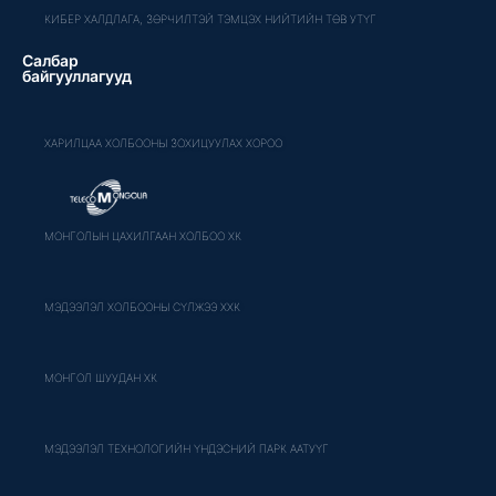
КИБЕР ХАЛДЛАГА, ЗӨРЧИЛТЭЙ ТЭМЦЭХ НИЙТИЙН ТӨВ УТҮГ
Салбар
байгууллагууд
ХАРИЛЦАА ХОЛБООНЫ ЗОХИЦУУЛАХ ХОРОО
МОНГОЛЫН ЦАХИЛГААН ХОЛБОО ХК
МЭДЭЭЛЭЛ ХОЛБООНЫ СҮЛЖЭЭ ХХК
МОНГОЛ ШУУДАН ХК
МЭДЭЭЛЭЛ ТЕХНОЛОГИЙН ҮНДЭСНИЙ ПАРК ААТУҮГ