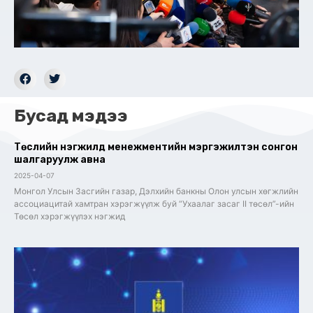
Бусад мэдээ
Төслийн нэгжилд менежментийн мэргэжилтэн сонгон
шалгаруулж авна
2025-04-07
Монгол Улсын Засгийн газар, Дэлхийн банкны Олон улсын хөгжлийн
ассоциацитай хамтран хэрэгжүүлж буй “Ухаалаг засаг II төсөл”-ийн
Төсөл хэрэгжүүлэх нэгжид