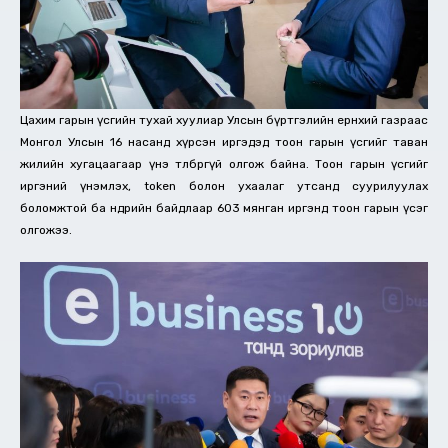
Цахим гарын үсгийн тухай хуулиар Улсын бүртгэлийн ерөнхий газраас
Монгол Улсын 16 насанд хүрсэн иргэдэд тоон гарын үсгийг таван
жилийн хугацаагаар үнэ төлбөргүй олгож байна. Тоон гарын үсгийг
иргэний үнэмлэх, token болон ухаалаг утсанд суурилуулах
боломжтой ба өнөөдрийн байдлаар 603 мянган иргэнд тоон гарын үсэг
олгожээ.