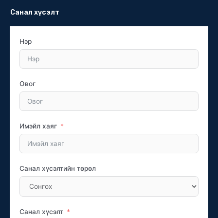
Санал хүсэлт
Нэр
Овог
Имэйл хаяг
Санал хүсэлтийн төрөл
Санал хүсэлт