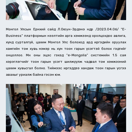
Монгол Улсын Ерөнхий сайд Л.Оюун-Эрдэнэ өнөөдөр /2023.04.06/ “E-
Business” платформын нээлтийн арга хэмжээнд оролцохдоо авлига,
хүнд сурталгүй, цахим Монгол Улс болоход ард иргэдийн оруулах
хамгийн том хувь нэмэр нь хүн тоон гарын үсэгтэй болох гэдгийг
онцоллоо. Мөн оны эцэс гэхэд “e-Mongolia” системийн 1.5 сая
хэрэглэгчийг тоон гарын үсэгт шилжүүлж чадвал том хэмжээний
цахим хувьсгал болно. Тиймээс иргэддээ хандаж тоон гарын үсгээ
авахыг уриалж байна гэсэн юм.