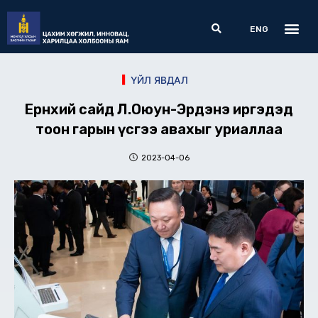
Skip
Me
Search
to
ENG
content
ҮЙЛ ЯВДАЛ
Ерөнхий сайд Л.Оюун-Эрдэнэ иргэдэд
тоон гарын үсгээ авахыг уриаллаа
2023-04-06