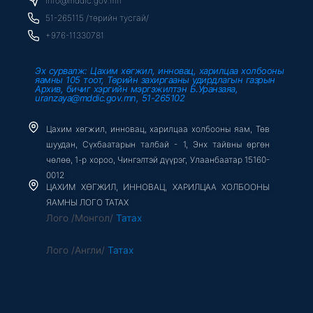
info@mddic.gov.mn
k
-
51-265115 /төрийн тусгай/
f
+976-11330781
Эх сурвалж: Цахим хөгжил, инновац, харилцаа холбооны
яамны 105 тоот, Төрийн захиргааны удирдлагын газрын
Архив, бичиг хэргийн мэргэжилтэн Б.Уранзаяа,
uranzaya@mddic.gov.mn, 51-265102
Цахим хөгжил, инновац, харилцаа холбооны яам, Төв
шуудан, Сүхбаатарын талбай - 1, Энх тайвны өргөн
чөлөө, 1-р хороо, Чингэлтэй дүүрэг, Улаанбаатар 15160-
0012
ЦАХИМ ХӨГЖИЛ, ИННОВАЦ, ХАРИЛЦАА ХОЛБООНЫ
ЯАМНЫ ЛОГО ТАТАХ
Лого /Монгол/
Татах
Лого /Англи/
Татах