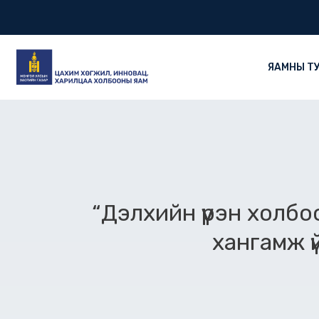
Skip
to
content
ЯАМНЫ Т
“Дэлхийн үүрэн холб
хангамж 