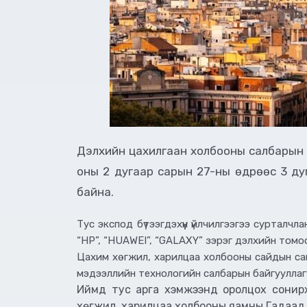
Дэлхийн цахилгаан холбооны салбарын ха
оны 2 дугаар сарын 27-ны өдрөөс 3 ду
байна.
Тус экспод бүтээгдэхүүн үйлчилгээгээ сурталчл
“HP”, “HUAWEI”, “GALAXY” зэрэг дэлхийн томо
Цахим хөгжил, харилцаа холбооны сайдын сан
мэдээллийн технологийн салбарын байгуулла
Иймд тус арга хэмжээнд оролцох сонирх
хөгжил, харилцаа холбооны яамны Гадаад