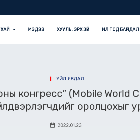
УХАЙ
МЭДЭЭ
ХУУЛЬ, ЭРХ ЗҮЙ
ИЛ ТОД БАЙДАЛ
ҮЙЛ ЯВДАЛ
ооны конгресс” (Mobile World 
үйлдвэрлэгчдийг оролцохыг у
2022.01.23