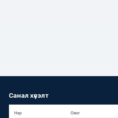
Санал хүсэлт
Нэр
Овог