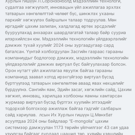
Хурлын гишүүн Л.Соронзонболд мэдээллийн технологи,
судалгаа хөгжүүлэлт, инновацын үйл ажиллагаа эрхлэх
татварын хөнгөлөлттэй чөлөөт бүс, шинжлэх ухааны
паркийг хөгжүүлэх байршлын талаар тодруулав. Мөн
иргэдийг цахим залилан, халдлагад өртөх эрсдэлийг
бууруулахад анхаарах шаардлагатай талаар байр сууриа
илэрхийлсэн юм. Мэдээллийн технологийн үйлдвэрлэлийг
дэмжих тухай хуулийг 2024 оны зургаадугаар сард
баталсан. Үүнтэй холбогдуулан Засгийн газраас гарааны
компаниудыг бодлогоор дэмжих, мэдээллийн технологийн
үйлдвэрлэлийг дэмжих виртуал бүс байгуулахаар болсон.
Орон нутагт үйл ажиллагаа явуулж байгаа гарааны
компаниуд заавал хотод ирэхгүйгээр виртуал бүсэд
бүртгүүлээд татварын хөнгөлөлтөө аваад явах нөхцөлийг
бүрдүүлнэ. Сангийн яам, Эдийн засаг, хөгжлийн сайд, Цахим
хөгжил, инновац, харилцаа холбооны яамны хамтарсан
журмаар виртуал бүсэд бүртгэх хуулийн этгээдийг
тодорхой болгохоор ажиллаж байгаа гэдгийг салбарын
сайд хариулав. лсын Их Хурлын гишүүн Ц.Мөнхбат
асуултдаа 2024 оны байдлаар “E-mongolia” цахим
системээр дамжуулан 1173 төрийн үйлчилгээг 43 сая удаа
үзүүлсэн байгааг дурдаад цаашид төр, хувийн хэвшлийн