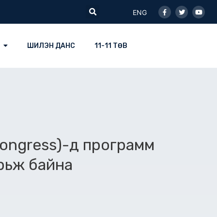
Facebook-
Twitter
Youtu
Search
f
ENG
ШИЛЭН ДАНС
11-11 ТӨВ
Congress)-д программ
рьж байна