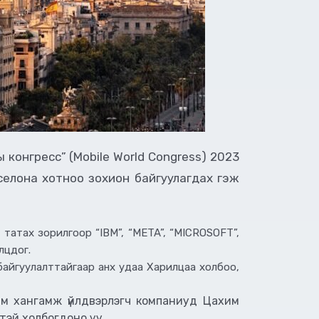
 конгресс” (Mobile World Congress) 2023
селона хотноо зохион байгуулагдах гэж
т татах зорилгоор “IBM”, “META”, “MICROSOFT”,
лцдог.
байгуулалттайгаар анх удаа Харилцаа холбоо,
мм хангамж үйлдвэрлэгч компаниуд Цахим
тэй холбогдоно уу.