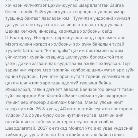
хэчнээн үйлчилгээг цахимжуулах шаардлагатай байгаа
болон төрийн байгууллагуудын хоорондын уялдаа ямар
түвшинд байгааг лавласан юм. Түүнчлэн үндэсний хиймэл
дагуулыг нэвтрүүлэх ажлын явцын талаар тодрууллаа.
Цахим хөгжил, инновац, харилцаа холбооны сайд
Ц.Баатархүү, Өнгөрөгч дөрөвдүгээр сард парламентаас
Мэргэжлийн нэгдсэн холбооны эрх зүйн байдлын тухай
хуулийг баталсан. “E-mongolia” цахим системийн зарим
үйлчилгээг хувийн хэвшилд шилжүүлэх боломжтой гэж
үзэж, дахин загварчлах судалгааны ажлыг эхлүүлсэн. Төр
зарим чиг үүргээ мэргэжлийн холбоонд шилжүүлэх эрх зүйн
орчин бүрдсэн. Түүнчлэн орон нутагт төрийн үйлчилгээний
цахим шилжилт харилцан адилгүй түвшинд байна.
Жишээлбэл, галын дүгнэлт авахад Баянхонгор аймагт таван
зүйл шаарддаг бол Хэнтий аймагт найман зүйл шаарддаг.
Үүнийг өөрчлөхөөр ажиллаж байгаа. Манай улсын нийт
газар нутгийн 26.8 хувьд 4G интернэтийн сүлжээ нэвтэрсэн.
Үлдсэн 73.2 хувь буюу орон нутгийн иргэд, малчин айл
өрхийг шилэн кабелиар интернэт сүлжээнд холбох
шаардлагатай. 2027 он гэхэд Монгол Улс анх удаа үндэсний
хиймэл дагуултай болох бэлтгэлийг хангаж байна гэлээ.