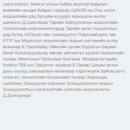
хэрэгжүүлэх, Монгол улсын Кибер аюулгүй байдлын
өнөөгийн нөхцөл байдал сэдвээр /ЦХХХЯ-ны Онц чухал
мэдээллийн дэд бүтцийн асуудал хариуцсан ахлах
шинжээч Д.Цэвэлмаа/ Төрийн байгууллагын мэдээллийн
технологийн мэргэжилтнүүдэд Төрийн үүлэн тооцооллын
дэд бүтэц /mCloud/-ийн танилцуулга /Үндэсний дата төв
УТҮГ-ын Мэдээлэл технологийн газрын системийн ахлах
инженер Б.Түмэнбаяр/ Аймгийн цахим бодлогын баримт
бичиг боловсруулахад зөвлөх үйлчилгээ үзүүлэх боломжийн
талаар /Монголын Программ Хангамж Үйлдвэрлэгчдийн
Холбоо ТББ-ын Гүйцэтгэх захирал Б.Тамир/ Цахим орчин
дахь хүүхэд хамгааллын чиглэлээр хэрэгжүүлж байгаа арга
хэмжээ, технологийн боломжийн талаар /Харилцаа
холбооны Зохицуулах хорооны Зохицуулалтын газрын
Зохицуулалтын хэрэгжилтийн хэлтсийн мэргэжилтэн
Д.Дэлгэрмаа/