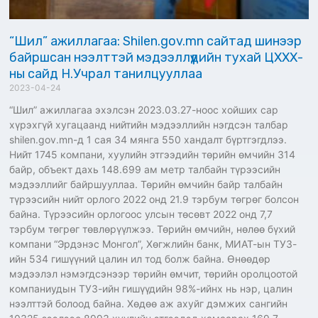
“Шил” ажиллагаа: Shilen.gov.mn сайтад шинээр
байршсан нээлттэй мэдээллүүдийн тухай ЦХХХ-
ны сайд Н.Учрал танилцууллаа
2023-04-24
“Шил” ажиллагаа эхэлсэн 2023.03.27-ноос хойших сар
хүрэхгүй хугацаанд нийтийн мэдээллийн нэгдсэн талбар
shilen.gov.mn-д 1 сая 34 мянга 550 хандалт бүртгэгдлээ.
Нийт 1745 компани, хуулийн этгээдийн төрийн өмчийн 314
байр, объект дахь 148.699 ам метр талбайн түрээсийн
мэдээллийг байршууллаа. Төрийн өмчийн байр талбайн
түрээсийн нийт орлого 2022 онд 21.9 тэрбум төгрөг болсон
байна. Түрээсийн орлогоос улсын төсөвт 2022 онд 7,7
тэрбум төгрөг төвлөрүүлжээ. Төрийн өмчийн, нөлөө бүхий
компани “Эрдэнэс Монгол”, Хөгжлийн банк, МИАТ-ын ТУЗ-
ийн 534 гишүүний цалин ил тод болж байна. Өнөөдөр
мэдээлэл нэмэгдсэнээр төрийн өмчит, төрийн оролцоотой
компаниудын ТУЗ-ийн гишүүдийн 98%-ийнх нь нэр, цалин
нээлттэй болоод байна. Хөдөө аж ахуйг дэмжих сангийн