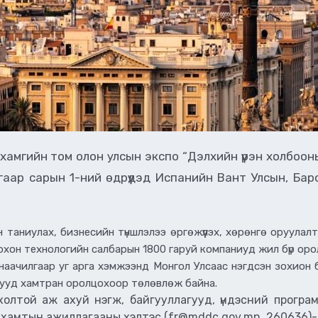
мгийн том олон улсын экспо “Дэлхийн үүрэн холбооны
гаар сарын 1-ний өдрүүдэд Испанийн Вант Улсын, Бар
ан таниулах, бизнесийн түншлэлээ өргөжүүлэх, хөрөнгө оруулал
охон технологийн салбарын 1800 гаруй компаниуд жил бүр оро
аачилгаар уг арга хэмжээнд Монгол Улсаас нэгдсэн зохион 
гууд хамтран оролцохоор төлөвлөж байна.
олтой аж ахуй нэгж, байгууллагууд, үндэсний програ
 хамтын ажиллагааны хэлтэс (fr@mddc.gov.mn, 260636)-