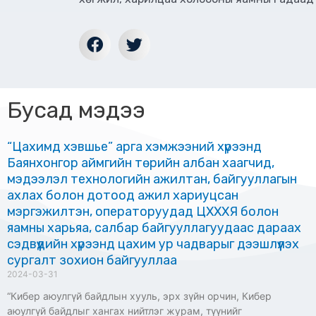
Бусад мэдээ
“Цахимд хэвшье” арга хэмжээний хүрээнд
Баянхонгор аймгийн төрийн албан хаагчид,
мэдээлэл технологийн ажилтан, байгууллагын
ахлах болон дотоод ажил хариуцсан
мэргэжилтэн, операторуудад ЦХХХЯ болон
яамны харьяа, салбар байгууллагуудаас дараах
сэдвүүдийн хүрээнд цахим ур чадварыг дээшлүүлэх
сургалт зохион байгууллаа
2024-03-31
“Кибер аюулгүй байдлын хууль, эрх зүйн орчин, Кибер
аюулгүй байдлыг хангах нийтлэг журам, түүнийг