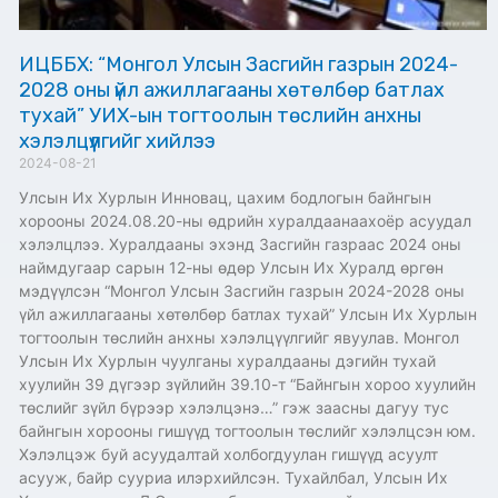
ИЦББХ: “Монгол Улсын Засгийн газрын 2024-
2028 оны үйл ажиллагааны хөтөлбөр батлах
тухай” УИХ-ын тогтоолын төслийн анхны
хэлэлцүүлгийг хийлээ
2024-08-21
Улсын Их Хурлын Инновац, цахим бодлогын байнгын
хорооны 2024.08.20-ны өдрийн хуралдаанаахоёр асуудал
хэлэлцлээ. Хуралдааны эхэнд Засгийн газраас 2024 оны
наймдугаар сарын 12-ны өдөр Улсын Их Хуралд өргөн
мэдүүлсэн “Монгол Улсын Засгийн газрын 2024-2028 оны
үйл ажиллагааны хөтөлбөр батлах тухай” Улсын Их Хурлын
тогтоолын төслийн анхны хэлэлцүүлгийг явуулав. Монгол
Улсын Их Хурлын чуулганы хуралдааны дэгийн тухай
хуулийн 39 дүгээр зүйлийн 39.10-т “Байнгын хороо хуулийн
төслийг зүйл бүрээр хэлэлцэнэ…” гэж заасны дагуу тус
байнгын хорооны гишүүд тогтоолын төслийг хэлэлцсэн юм.
Хэлэлцэж буй асуудалтай холбогдуулан гишүүд асуулт
асууж, байр сууриа илэрхийлсэн. Тухайлбал, Улсын Их