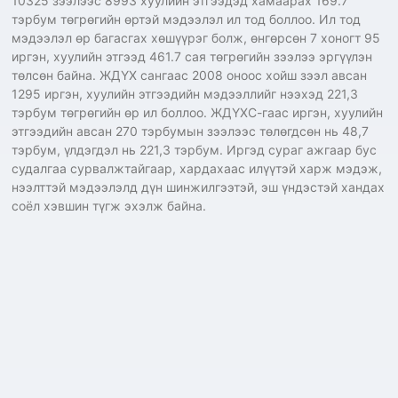
10325 зээлээс 8993 хуулийн этгээдэд хамаарах 169.7
тэрбум төгрөгийн өртэй мэдээлэл ил тод боллоо. Ил тод
мэдээлэл өр багасгах хөшүүрэг болж, өнгөрсөн 7 хоногт 95
иргэн, хуулийн этгээд 461.7 сая төгрөгийн зээлээ эргүүлэн
төлсөн байна. ЖДҮХ сангаас 2008 оноос хойш зээл авсан
1295 иргэн, хуулийн этгээдийн мэдээллийг нээхэд 221,3
тэрбум төгрөгийн өр ил боллоо. ЖДҮХС-гаас иргэн, хуулийн
этгээдийн авсан 270 тэрбумын зээлээс төлөгдсөн нь 48,7
тэрбум, үлдэгдэл нь 221,3 тэрбум. Иргэд сураг ажгаар бус
судалгаа сурвалжтайгаар, хардахаас илүүтэй харж мэдэж,
нээлттэй мэдээлэлд дүн шинжилгээтэй, эш үндэстэй хандах
соёл хэвшин түгж эхэлж байна.