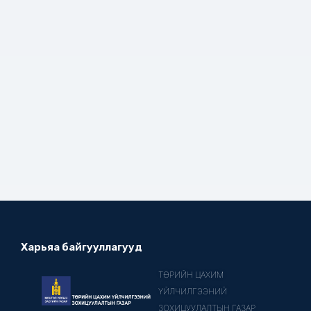
Харьяа байгууллагууд
ТӨРИЙН ЦАХИМ
ҮЙЛЧИЛГЭЭНИЙ
ЗОХИЦУУЛАЛТЫН ГАЗАР