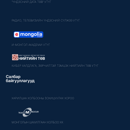
"ҮНДЭСНИЙ ДАТА ТӨВ" УТҮГ
РАДИО, ТЕЛЕВИЗИЙН ҮНДЭСНИЙ СҮЛЖЭЭ УТҮГ
И-МОНГОЛ АКАДЕМИ УТҮГ
КИБЕР ХАЛДЛАГА, ЗӨРЧИЛТЭЙ ТЭМЦЭХ НИЙТИЙН ТӨВ УТҮГ
Салбар
байгууллагууд
ХАРИЛЦАА ХОЛБООНЫ ЗОХИЦУУЛАХ ХОРОО
МОНГОЛЫН ЦАХИЛГААН ХОЛБОО ХК