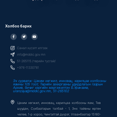
Холбоо барих
F
T
Y
a
w
o
c
i
u
e
t
t
b
t
u
Санал хүсэлт илгээх
o
e
b
o
r
e
info@mddic.gov.mn
k
-
51-265115 /төрийн тусгай/
f
+976-11330781
Эх сурвалж: Цахим хөгжил, инновац, харилцаа холбооны
яамны 105 тоот, Төрийн захиргааны удирдлагын газрын
Архив, бичиг хэргийн мэргэжилтэн Б.Уранзаяа,
uranzaya@mddic.gov.mn, 51-265102
Цахим хөгжил, инновац, харилцаа холбооны яам, Төв
шуудан, Сүхбаатарын талбай - 1, Энх тайвны өргөн
чөлөө, 1-р хороо, Чингэлтэй дүүрэг, Улаанбаатар 15160-