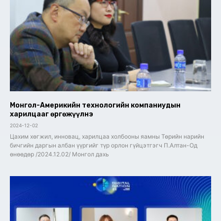
Монгол-Америкийн технологийн компаниудын
харилцааг өргөжүүлнэ
2024-12-02
Цахим хөгжил, инновац, харилцаа холбооны яамны Төрийн нарийн
бичгийн даргын албан үүргийг түр орлон гүйцэтгэгч П.Алтан-Од
өнөөдөр /2024.12.02/ Монгол дахь