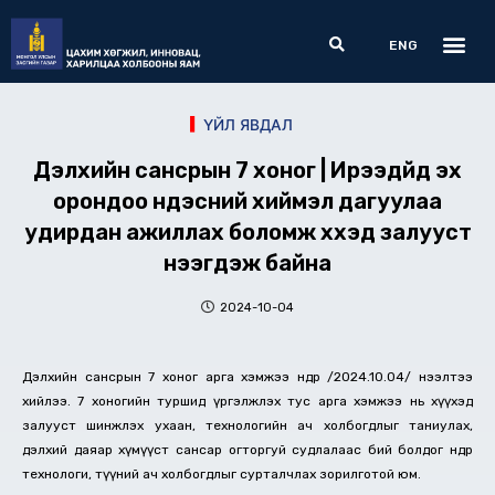
Skip
Me
Search
to
ENG
content
ҮЙЛ ЯВДАЛ
Дэлхийн сансрын 7 хоног | Ирээдүйд эх
орондоо үндэсний хиймэл дагуулаа
удирдан ажиллах боломж хүүхэд залууст
нээгдэж байна
2024-10-04
Дэлхийн сансрын 7 хоног арга хэмжээ өнөөдөр /2024.10.04/ нээлтээ
хийлээ. 7 хоногийн туршид үргэлжлэх тус арга хэмжээ нь хүүхэд
залууст шинжлэх ухаан, технологийн ач холбогдлыг таниулах,
дэлхий даяар хүмүүст сансар огторгуй судлалаас бий болдог өндөр
технологи, түүний ач холбогдлыг сурталчлах зорилготой юм.