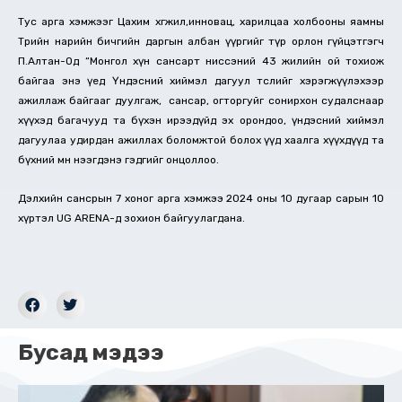
Тус арга хэмжээг Цахим хөгжил,инновац, харилцаа холбооны яамны
Төрийн нарийн бичгийн даргын албан үүргийг түр орлон гүйцэтгэгч
П.Алтан-Од “Монгол хүн сансарт ниссэний 43 жилийн ой тохиож
байгаа энэ үед Үндэсний хиймэл дагуул төслийг хэрэгжүүлэхээр
ажиллаж байгааг дуулгаж, сансар, огторгуйг сонирхон судалснаар
хүүхэд багачууд та бүхэн ирээдүйд эх орондоо, үндэсний хиймэл
дагуулаа удирдан ажиллах боломжтой болох үүд хаалга хүүхдүүд та
бүхний өмнө нээгдэнэ гэдгийг онцоллоо.
Дэлхийн сансрын 7 хоног арга хэмжээ 2024 оны 10 дугаар сарын 10
хүртэл UG ARENA-д зохион байгуулагдана.
Бусад мэдээ