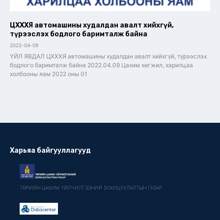
ЦХХХЯ автомашины худалдан авалт хийхгүй,
түрээслэх бодлого баримталж байна
2022-04-09
ҮЙЛ ЯВДАЛ ЦХХХЯ автомашины худалдан авалт хийхгүй, түрээслэх
бодлого баримталж байна 2022.04.09 Цахим хөгжил, харилцаа
холбооны яам 2022 оны 01
Харьяа байгууллагууд
ТӨРИЙН ЦАХИМ ҮЙЛЧИЛГЭЭНИЙ ЗОХИЦУУЛАЛТЫН ГАЗАР