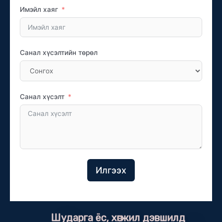
Имэйл хаяг
Санал хүсэлтийн төрөл
Санал хүсэлт
Илгээх
Шударга ёс, хөгжил дэвшилд