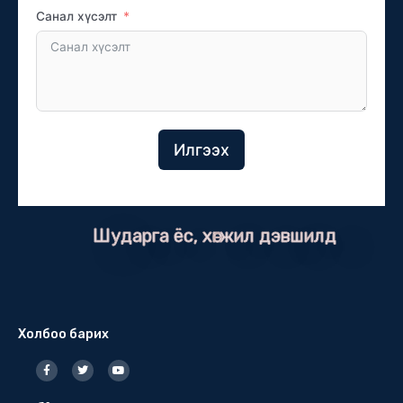
Санал хүсэлт
Илгээх
Шударга ёс, хөгжил дэвшилд
Холбоо барих
F
T
Y
a
w
o
c
i
u
e
t
t