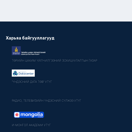
Харьяа байгууллагууд
ТӨРИЙН ЦАХИМ ҮЙЛЧИЛГЭЭНИЙ ЗОХИЦУУЛАЛТЫН ГАЗАР
"ҮНДЭСНИЙ ДАТА ТӨВ" УТҮГ
РАДИО, ТЕЛЕВИЗИЙН ҮНДЭСНИЙ СҮЛЖЭЭ УТҮГ
И-МОНГОЛ АКАДЕМИ УТҮГ