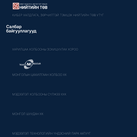
КИБЕР ХАЛДЛАГА, ЗӨРЧИЛТЭЙ ТЭМЦЭХ НИЙТИЙН ТӨВ УТҮГ
Салбар
байгууллагууд
ХАРИЛЦАА ХОЛБООНЫ ЗОХИЦУУЛАХ ХОРОО
МОНГОЛЫН ЦАХИЛГААН ХОЛБОО ХК
МЭДЭЭЛЭЛ ХОЛБООНЫ СҮЛЖЭЭ ХХК
МОНГОЛ ШУУДАН ХК
МЭДЭЭЛЭЛ ТЕХНОЛОГИЙН ҮНДЭСНИЙ ПАРК ААТУҮГ