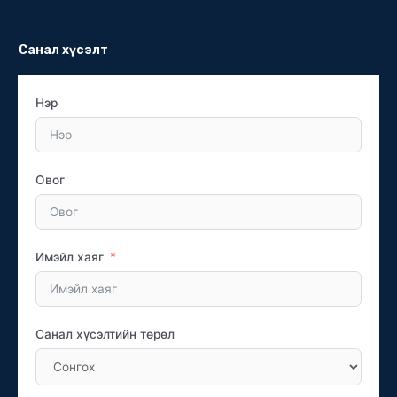
Санал хүсэлт
Нэр
Овог
Имэйл хаяг
Санал хүсэлтийн төрөл