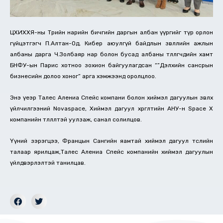
ЦХИХХЯ-ны Төрийн нарийн бичгийн даргын албан үүргийг түр орлон
гүйцэтгэгч П.Алтан-Од, Кибер аюулгүй байдлын зөвлөлийн ажлын
албаны дарга Ч.Золбаяр нар болон бусад албаны төлөөлөгчдийн хамт
БНФУ-ын Парис хотноо зохион байгуулагдсан “”Дэлхийн сансрын
бизнесийн долоо хоног” арга хэмжээнд оролцлоо.
Энэ үеэр Талес Алениа Спейс компани болон хиймэл дагуулын зөвлөх
үйлчилгээний Novaspace, Хиймэл дагуул хөөргөлтийн АНУ-н Space X
компанийн төлөөлөлтэй уулзаж, санал солилцов.
Үүний зэрэгцээ, Францын Сангийн яамтай хиймэл дагуул төслийн
талаар ярилцаж,Талес Алениа Спейс компанийн хиймэл дагуулын
үйлдвэрлэлтэй танилцав.