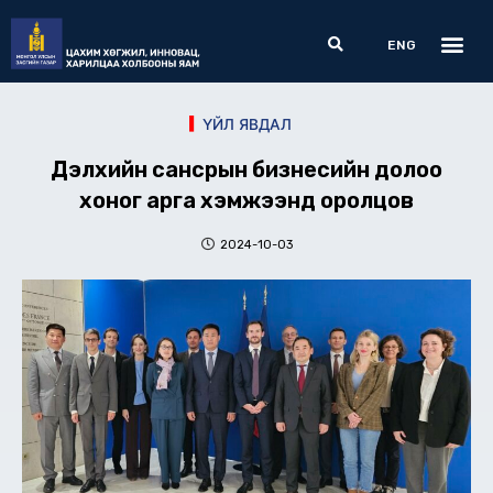
Skip
Me
Search
to
ENG
content
ҮЙЛ ЯВДАЛ
Дэлхийн сансрын бизнесийн долоо
хоног арга хэмжээнд оролцов
2024-10-03