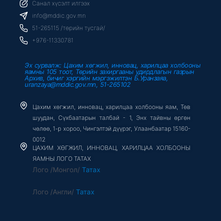
b
t
u
Санал хүсэлт илгээх
o
e
b
o
r
e
info@mddic.gov.mn
k
-
51-265115 /төрийн тусгай/
f
+976-11330781
Эх сурвалж: Цахим хөгжил, инновац, харилцаа холбооны
яамны 105 тоот, Төрийн захиргааны удирдлагын газрын
Архив, бичиг хэргийн мэргэжилтэн Б.Уранзаяа,
uranzaya@mddic.gov.mn, 51-265102
Цахим хөгжил, инновац, харилцаа холбооны яам, Төв
шуудан, Сүхбаатарын талбай - 1, Энх тайвны өргөн
чөлөө, 1-р хороо, Чингэлтэй дүүрэг, Улаанбаатар 15160-
0012
ЦАХИМ ХӨГЖИЛ, ИННОВАЦ, ХАРИЛЦАА ХОЛБООНЫ
ЯАМНЫ ЛОГО ТАТАХ
Лого /Монгол/
Татах
Лого /Англи/
Татах