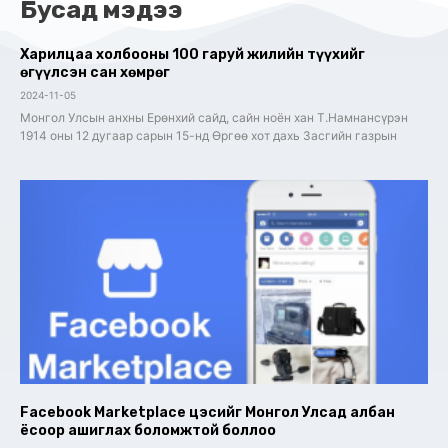
Бусад мэдээ
Харилцаа холбооны 100 гаруй жилийн түүхийг
өгүүлсэн сан хөмрөг
2024-11-05
Монгол Улсын анхны Ерөнхий сайд, сайн ноён хан Т.Намнансүрэн
1914 оны 12 дугаар сарын 15-нд Өргөө хот дахь Засгийн газрын
Facebook Marketplace цэсийг Монгол Улсад албан
ёсоор ашиглах боломжтой боллоо