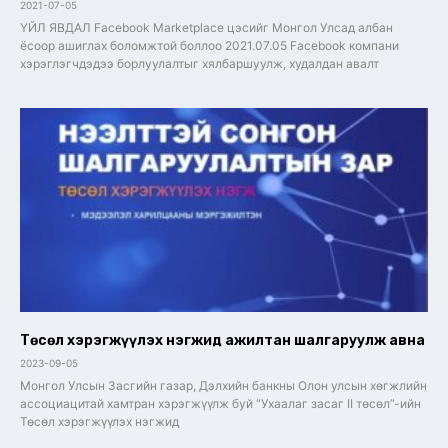
2021-07-05
ҮЙЛ ЯВДАЛ Facebook Marketplace цэсийг Монгол Улсад албан
ёсоор ашиглах боломжтой боллоо 2021.07.05 Facebook компани
хэрэглэгчдэдээ борлуулалтыг хялбаршуулж, худалдан авалт
Төсөл хэрэгжүүлэх нэгжид ажилтан шалгаруулж авна
2023-09-05
Монгол Улсын Засгийн газар, Дэлхийн банкны Олон улсын хөгжлийн
ассоциацитай хамтран хэрэгжүүлж буй “Ухаалаг засаг II төсөл”-ийн
Төсөл хэрэгжүүлэх нэгжид