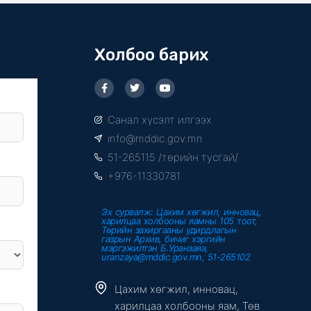
Холбоо барих
F
T
Y
a
w
o
c
i
u
e
t
t
Санал хүсэлт илгээх
b
t
u
o
e
b
info@mddic.gov.mn
o
r
e
k
51-265115 /төрийн тусгай/
-
f
+976-11330781
Эх сурвалж: Цахим хөгжил, инновац,
харилцаа холбооны яамны 105 тоот,
Төрийн захиргааны удирдлагын
газрын Архив, бичиг хэргийн
мэргэжилтэн Б.Уранзаяа,
uranzaya@mddic.gov.mn, 51-265102
Цахим хөгжил, инновац,
харилцаа холбооны яам, Төв