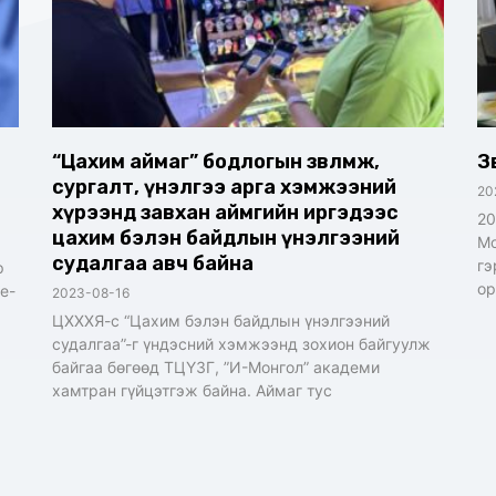
“Цахим аймаг” бодлогын зөвлөмж,
З
сургалт, үнэлгээ арга хэмжээний
20
хүрээнд завхан аймгийн иргэдээс
20
цахим бэлэн байдлын үнэлгээний
Мо
судалгаа авч байна
гэ
р
ор
e-
2023-08-16
ЦХХХЯ-с “Цахим бэлэн байдлын үнэлгээний
судалгаа”-г үндэсний хэмжээнд зохион байгуулж
байгаа бөгөөд ТЦҮЗГ, ”И-Монгол” академи
хамтран гүйцэтгэж байна. Аймаг тус