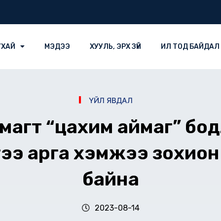
УХАЙ
МЭДЭЭ
ХУУЛЬ, ЭРХ ЗҮЙ
ИЛ ТОД БАЙДАЛ
ҮЙЛ ЯВДАЛ
магт “цахим аймаг” бодл
гээ арга хэмжээ зохио
байна
2023-08-14