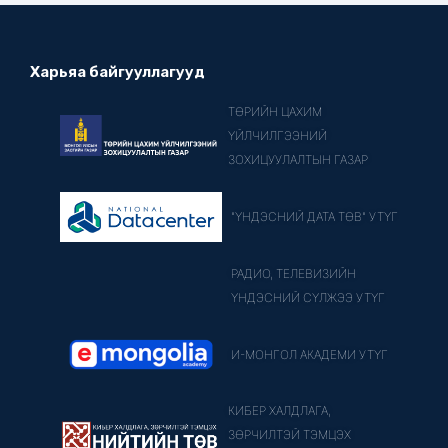
Харьяа байгууллагууд
ТӨРИЙН ЦАХИМ
ҮЙЛЧИЛГЭЭНИЙ
ЗОХИЦУУЛАЛТЫН ГАЗАР
"ҮНДЭСНИЙ ДАТА ТӨВ" УТҮГ
РАДИО, ТЕЛЕВИЗИЙН
ҮНДЭСНИЙ СҮЛЖЭЭ УТҮГ
И-МОНГОЛ АКАДЕМИ УТҮГ
КИБЕР ХАЛДЛАГА,
ЗӨРЧИЛТЭЙ ТЭМЦЭХ