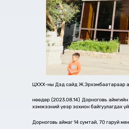
ЦХХХ-ны Дэд сайд Ж.Эрхэмбаатараар ах
Өнөөдөр (2023.08.14) Дорноговь аймгий
хэмжээний үеэр зохион байгуулагдах үй
Дорноговь аймаг 14 сумтай, 70 гаруй мя