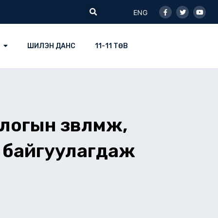
Facebook-
Twitter
Youtu
Search
f
ENG
ШИЛЭН ДАНС
11-11 ТӨВ
огын зөвлөмж,
н байгуулагдаж