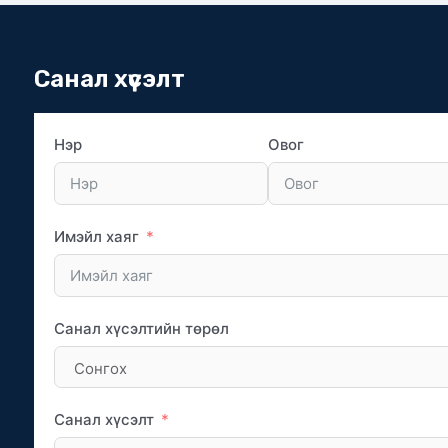
Санал хүсэлт
Нэр
Овог
Имэйл хаяг
Санал хүсэлтийн төрөл
Санал хүсэлт