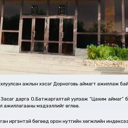
луулсан ажлын хэсэг Дорноговь аймагт ажиллаж бай
н Засаг дарга О.Батжаргалтай уулзаж “Цахим аймаг” б
л ажиллагааны мэдээллийг өглөө.
нган иргэнтэй бөгөөд орон нутгийн хөгжлийн индексээ