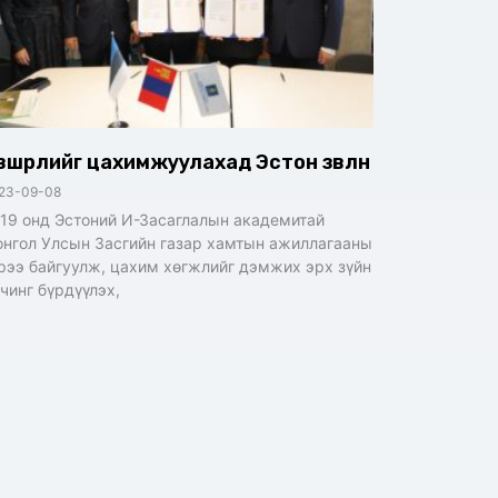
өвшөөрлийг цахимжуулахад Эстон зөвлөнө
23-09-08
19 онд Эстоний И-Засаглалын академитай
нгол Улсын Засгийн газар хамтын ажиллагааны
рээ байгуулж, цахим хөгжлийг дэмжих эрх зүйн
чинг бүрдүүлэх,