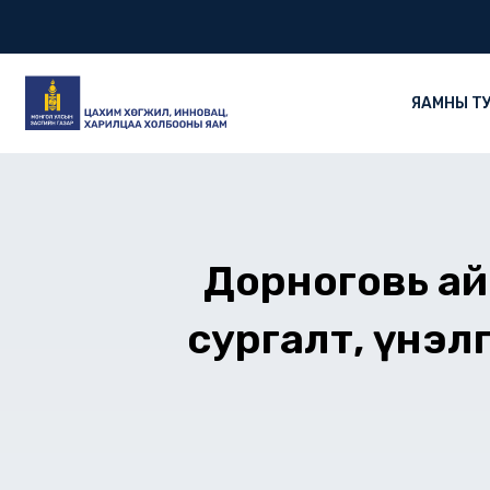
Skip
to
content
ЯАМНЫ Т
Дорноговь ай
сургалт, үнэл