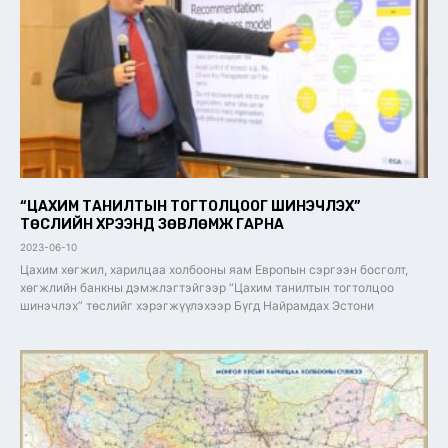
“ЦАХИМ ТАНИЛТЫН ТОГТОЛЦООГ ШИНЭЧЛЭХ”
ТӨСЛИЙН ХҮРЭЭНД ЗӨВЛӨМЖ ГАРНА
2023-06-10
Цахим хөгжил, харилцаа холбооны яам Европын сэргээн босголт,
хөгжлийн банкны дэмжлэгтэйгээр “Цахим танилтын тогтолцоо
шинэчлэх” төслийг хэрэгжүүлэхээр Бүгд Найрамдах Эстони