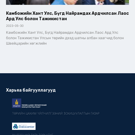
Камбожийн Хант Улс, Бүгд Найрамдах Ардчилсан Лаос
Ард Улс болон Тажикистан
2023-05-30
Камбожийн Хант Улс, Бүгд Найрамдах Ардчилсан Лаос Ард Улс
болон Тажикистан Улсын төрийн дээд шатны албан хаагчид болон
Швейцарийн хөгжлийн
Харьяа байгууллагууд
ТӨРИЙН ЦАХИМ ҮЙЛЧИЛГЭЭНИЙ ЗОХИЦУУЛАЛТЫН ГАЗАР
"ҮНДЭСНИЙ ДАТА ТӨВ" УТҮГ