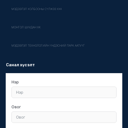
МЭДЭЭЛЭЛ ХОЛБООНЫ СҮЛЖЭЭ ХХК
МОНГОЛ ШУУДАН ХК
МЭДЭЭЛЭЛ ТЕХНОЛОГИЙН ҮНДЭСНИЙ ПАРК ААТУҮГ
Санал хүсэлт
Нэр
Овог