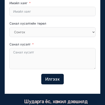
Имэйл хаяг
Санал хүсэлтийн төрөл
Санал хүсэлт
Илгээх
Шударга ёс, хөгжил дэвшилд