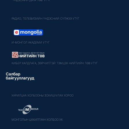
РАДИО, ТЕЛЕВИЗИЙН ҮНДЭСНИЙ СҮЛЖЭЭ УТҮГ
И-МОНГОЛ АКАДЕМИ УТҮГ
КИБЕР ХАЛДЛАГА, ЗӨРЧИЛТЭЙ ТЭМЦЭХ НИЙТИЙН ТӨВ УТҮГ
Салбар
байгууллагууд
ХАРИЛЦАА ХОЛБООНЫ ЗОХИЦУУЛАХ ХОРОО
МОНГОЛЫН ЦАХИЛГААН ХОЛБОО ХК