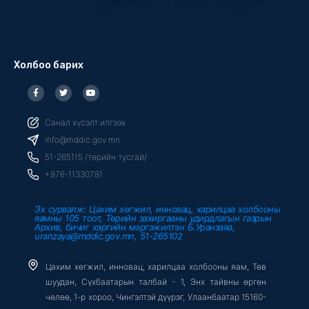
Холбоо барих
F
T
Y
a
w
o
c
i
u
e
t
t
b
t
u
Санал хүсэлт илгээх
o
e
b
o
r
e
info@mddic.gov.mn
k
-
51-265115 /төрийн тусгай/
f
+976-11330781
Эх сурвалж: Цахим хөгжил, инновац, харилцаа холбооны
яамны 105 тоот, Төрийн захиргааны удирдлагын газрын
Архив, бичиг хэргийн мэргэжилтэн Б.Уранзаяа,
uranzaya@mddic.gov.mn, 51-265102
Цахим хөгжил, инновац, харилцаа холбооны яам, Төв
шуудан, Сүхбаатарын талбай - 1, Энх тайвны өргөн
чөлөө, 1-р хороо, Чингэлтэй дүүрэг, Улаанбаатар 15160-