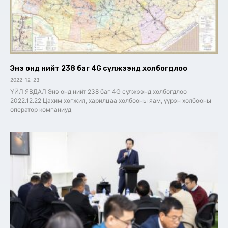
Энэ онд нийт 238 баг 4G сүлжээнд холбогдлоо
2022-12-23
ҮЙЛ ЯВДАЛ Энэ онд нийт 238 баг 4G сүлжээнд холбогдлоо
2022.12.22 Цахим хөгжил, харилцаа холбооны яам, үүрэн холбооны
оператор компаниуд