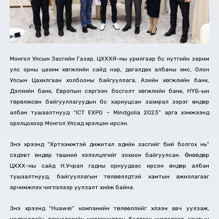
Монгол Улсын Засгийн Газар, ЦХХХЯ-ны урилгаар бүс нутгийн зарим
улс орны цахим хөгжлийн сайд нар, дагалдах албаны хүмүүс, Олон
Улсын Цахилгаан холбооны байгууллага, Азийн хөгжлийн банк,
Дэлхийн банк, Европын сэргээн босголт хөгжлийн банк, НҮБ-ын
төрөлжсөн байгууллагуудын бүс хариуцсан захирал зэрэг өндөр
албан тушаалтнууд “ICT EXPO – Mindgolia 2023” арга хэмжээнд
оролцохоор Монгол Улсад хүрэлцэн ирсэн.
Энэ хүрээнд “Хүртээмжтэй дижитал эдийн засгийг бий болгох нь”
сэдэвт өндөр түвшний хэлэлцүүлгийг зохион байгуулсан. Өнөөдөр
ЦХХХ-ны сайд Н.Учрал гадны орнуудаас ирсэн өндөр албан
тушаалтнууд, байгууллагын төлөөллүүдтэй хамтын ажиллагааг
эрчимжүүлэх чиглэлээр уулзалт хийж байна.
Энэ хүрээнд “Huawei” компанийн төлөөллийг хүлээн авч уулзаж,