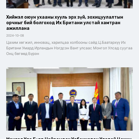
Хиймэл оюун ухааны хууль эрх зүй, зохицуулалтын
орчныг бий болгоход Их Британи улстай хамтран
ажиллана
2024-10-08
Цахим хөгжил, инновац, харилцаа холбооны сайд Ц.Баатархүү Их
Британи Умард Ирландын Нэгдсэн Вант улсаас Монгол Улсад суугаа
Онц бөгөөд Бүрэн