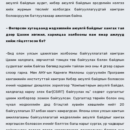
аюулгүй байдлын аудит, кибер аюулгүй байдлын эрсдэлийн үнэлгээ
хийх журмын төслийг холбогдох байгууллагуудтай хамтран
боловсруулж батлуулахаар ажиллаж байна.
– Өнгөрсөн хугацаанд мэдээллийн аюулгүй байдлыг хангах тал
дээр Цахим хөгжил, харилцаа холбооны яам ямар ажлууд
хийж гүйцэтгэсэн бэ?
-Бид олон улсын цахилгаан холбооны байгууллагатай хамтран
Цахим халдлага, зөрчилтэй тэмцэх төв байгуулах бэлэн байдлын
судалгааг хийж байгаа бөгөөд эцсийн тайлан энэ оны 4 дүгээр сарын
сүүлээр гарна. Мөн АНУ-ын Карнеги Меллоны сургуулийн Программ
хангамжийн институттай хамтран Кибер аюулгүй байдлын боловсон
хүчний чадавхыг дээшлүүлэх зорилгоор “Компьютерын аюулгүй байдал,
халдлагад хариу үзүүлэх баг(CSIRT) байгуулах нь” сэдэвт сургалтыг
цахим хэлбэрээр зохион байгуулсан. Сургалтад төрийн болон онц
чухал мэдээллийн дэд бүтэцтэй хувийн хэвшлийн нийт 20
байгууллагын 37 албан хаагч хамрагдсан. Японы олон улсын хамтын
ажиллагааны байгууллагатай мэдээллийн аюулгүй байдлыг хангах
мэргэшсэн боловсон хүчнийг бэлтгэх багш нарыг сургах, ур чадварыг