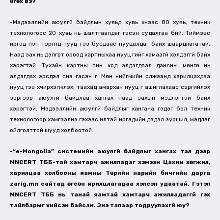
өгөх вэ?
-Мэдээллийн аюулгүй байдлын хувьд хувь хүнээс 80 хувь, техник
технологоос 20 хувь нь шалтгаалдаг гэсэн судалгаа бий. Тиймээс
иргэд нэн тэргүүнд нууц үгээ бусдаас нууцалдаг байх шаардлагатай.
Наад зах нь дэлгүүрт ороод картныхаа нууц үгийг хамаагүй хэлдэггүй байх
хэрэгтэй. Тухайн картны пин код алдагдвал дансны мөнгө нь
алдагдах эрсдэл үүснэ гэсэн үг. Мөн нийгмийн сүлжээнд харилцахдаа
нууц үгээ хүчирхэгжүүлэх, таахад амархан нууц үг ашиглахаас сэргийлэх
зэргээр аюулгүй байдлаа хангах наад захын мэдлэгтэй байх
хэрэгтэй. Мэдээллийн аюулгүй байдлыг хангана гэдэг бол техник
технологоор хамгаална гэхээс илүүтэй иргэдийн дадал зуршил, мэдлэг
ойлголттой шууд холбоотой.
-“e-Mongolia” системийн аюулгүй байдлыг хангах тал дээр
MNCERT ТББ-тай хамтарч ажилладаг хэмээн Цахим хөгжил,
харилцаа холбооны яамны Төрийн нарийн бичгийн дарга
zarig.mn сайтад өгсөн ярилцлагадаа хэлсэн удаатай. Гэтэл
MNCERT ТББ нь танай яамтай хамтарч ажилладаггүй гэх
тайлбарыг хийсэн байсан. Энэ талаар тодруулахгүй юу?