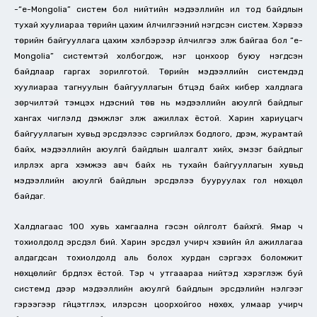
-“e-Mongolia” систем бол нийтийн мэдээллийн ил тод байдлын
тухай хуулиараа төрийн цахим үйлчилгээний нэгдсэн систем. Хэрвээ
төрийн байгууллага цахим хэлбэрээр үйлчилгээ үзүүлж байгаа бол “e-
Mongolia” системтэй холбогдож, нэг цонхоор буюу нэгдсэн
байдлаар гаргах зорилготой. Төрийн мэдээллийн системүүдэд
хуулиараа тагнуулын байгууллагын бүтцэд байх кибер халдлага
зөрчилтэй тэмцэх үндэсний төв нь мэдээллийн аюулгүй байдлыг
хангах чиглэлд дэмжлэг үзүүлж ажиллах ёстой. Харин хариуцагч
байгууллагын хувьд эрсдэлээс сэргийлэх бодлого, дүрэм, журамтай
байх, мэдээллийн аюулгүй байдлын шалгалт хийх, эмзэг байдлыг
илрүүлэх арга хэмжээ авч байх нь тухайн байгууллагын хувьд
мэдээллийн аюулгүй байдлын эрсдэлээ бууруулах гол нөхцөл
байдаг.
Халдлагаас 100 хувь хамгаална гэсэн ойлголт байхгүй. Ямар ч
тохиолдолд эрсдэл бий. Харин эрсдэл учирч хэвийн үйл ажиллагаа
алдагдсан тохиолдолд аль болох хурдан сэргээх боломжит
нөхцөлийг бүрдүүлэх ёстой. Тэр ч утгааараа нийтэд хэрэглэж буй
системүүд дээр мэдээллийн аюулгүй байдлын эрсдэлийн үнэлгээг
гэрээгээр гүйцэтгүүлэх, илэрсэн цоорхойгоо нөхөх, улмаар учирч