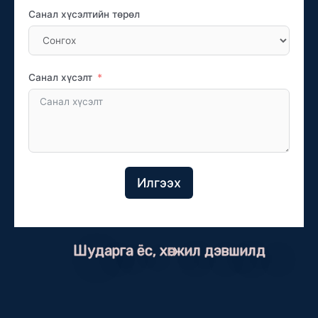
Санал хүсэлтийн төрөл
Санал хүсэлт
Илгээх
Шударга ёс, хөгжил дэвшилд