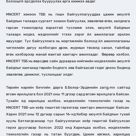
болзошгүй эрсдэлээ бууруулах арга хэмжээ авдаг.
MNCERT хэмээх ТББ нь гишүүн байгууллагууддаа цахим аюулгүй
байдлын талаарх сургалт зохион байгуулах, зөвлөгөө өгөх, халдлага
гарсан тохиолдолд яаралтай тусламж үзүүлэх, аюулгүй байдлын
талаарх мэдээ, мэдээллийг түгээх зэрэг үйл ажиллагааг эрхлэн
явуулдаг. Тус байгууллага нь мэргэжлийн болоод үйл ажилллагааны
чиглэлийн дагуу холбогдох дүрэм, журмын төсөлд санал, тайлбар
өгөх хэлбэрээр манай яамтай хамтарч ажилладаг. Өөрөөр хэлбэл,
MNCERT ТББ нь өөрсдөө сайн дураараа нийгмийн мэдээллийн аюулгүй
байдлыг хангахад төрийн бодлого зөв байгаасай гэдэг үүднээс бидэнд
зөвлөгөө, дэмжлэг, туслалцааг үзүүлдэг.
Төрийн нарийн бичгийн дарга Б.Болор-Эрдэнийн zarig.mn сайтад
өгсөн ярилцлага бол 2021 оны 11 дүгээр сард өгсөн ярилцлага байсан.
Тухайн үед харилцаа холбоо, мэдээллийн технологийн газар нь
MNCERT ТББ-ын хоёр гишүүнтэй гэрээгээр хамтарч ажилладаг байсан.
Харин 2021 оны 12 дугаар сарын 16-нд Кибер аюулгүй байдлын тухай
хууль батлагдсанаар тус байгууллагын хоёр гишүүнтэй байгуулсан
гэрээ дуусгавар болсон. 2022 онд Харилцаа холбоо, мэдээллийн
технологийн газар нь татан буугдаж, Цахим хөгжил, харилцаа