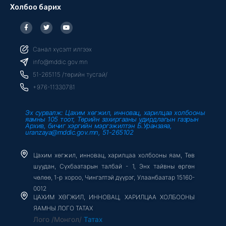
Холбоо барих
F
T
Y
a
w
o
c
i
u
e
t
t
b
t
u
Санал хүсэлт илгээх
o
e
b
o
r
e
info@mddic.gov.mn
k
-
51-265115 /төрийн тусгай/
f
+976-11330781
Эх сурвалж: Цахим хөгжил, инновац, харилцаа холбооны
яамны 105 тоот, Төрийн захиргааны удирдлагын газрын
Архив, бичиг хэргийн мэргэжилтэн Б.Уранзаяа,
uranzaya@mddic.gov.mn, 51-265102
Цахим хөгжил, инновац, харилцаа холбооны яам, Төв
шуудан, Сүхбаатарын талбай - 1, Энх тайвны өргөн
чөлөө, 1-р хороо, Чингэлтэй дүүрэг, Улаанбаатар 15160-
0012
ЦАХИМ ХӨГЖИЛ, ИННОВАЦ, ХАРИЛЦАА ХОЛБООНЫ
ЯАМНЫ ЛОГО ТАТАХ
Лого /Монгол/
Татах