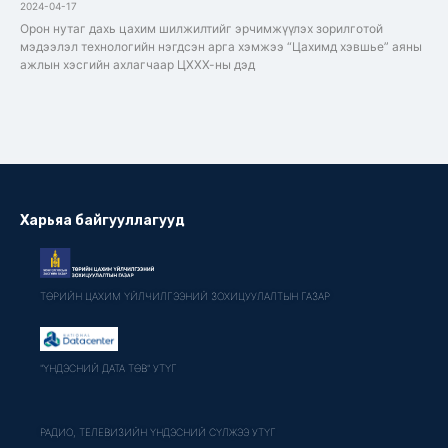
2024-04-17
Орон нутаг дахь цахим шилжилтийг эрчимжүүлэх зорилготой
мэдээлэл технологийн нэгдсэн арга хэмжээ “Цахимд хэвшье” аяны
ажлын хэсгийн ахлагчаар ЦХХХ-ны дэд
Харьяа байгууллагууд
ТӨРИЙН ЦАХИМ ҮЙЛЧИЛГЭЭНИЙ ЗОХИЦУУЛАЛТЫН ГАЗАР
"ҮНДЭСНИЙ ДАТА ТӨВ" УТҮГ
РАДИО, ТЕЛЕВИЗИЙН ҮНДЭСНИЙ СҮЛЖЭЭ УТҮГ