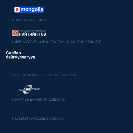
И-МОНГОЛ АКАДЕМИ УТҮГ
КИБЕР ХАЛДЛАГА, ЗӨРЧИЛТЭЙ ТЭМЦЭХ НИЙТИЙН ТӨВ УТҮГ
Салбар
байгууллагууд
ХАРИЛЦАА ХОЛБООНЫ ЗОХИЦУУЛАХ ХОРОО
МОНГОЛЫН ЦАХИЛГААН ХОЛБОО ХК
МЭДЭЭЛЭЛ ХОЛБООНЫ СҮЛЖЭЭ ХХК