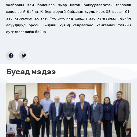
холбооны яам болсноор ямар нэгэн байгууллагатай гэрээлж
ажиллаагүй байна. Кибер аюулгүй байдлын хууль ирэх 05 сарын 01-
ээс хэрэгжиж эхлэнэ. Тус хуулинд халдлагаас хамгаалах төвийн
асуудлууд орсон. Бидний хувьд халдлагаас хамгаалах төвийн
судалгааг хийж байна.
Бусад мэдээ