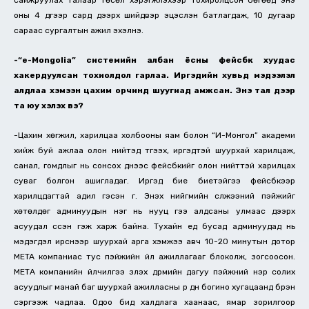
сайжруулах талаар төсөл хэрэгжүүлэхээр тохиролцсон бөгөөд энэ
оны 4 дүгээр сард дээрх шийдвэр эцэслэн батлагдаж, 10 дугаар
сараас сургалтын ажил эхэлнэ.
-“e-Mongolia” системийн албан ёсны фейсбүүк хуудас
хакердуулсан тохиолдол гарлаа. Иргэдийн хувьд мэдээлэл
алдлаа хэмээн цахим орчинд шуугиад амжсан. Энэ тал дээр
та юу хэлэх вэ?
-Цахим хөгжил, харилцаа холбооны яам болон “И-Монгол” академи
хийж буй ажлаа олон нийтэд түгээх, иргэдтэй шуурхай харилцаж,
санал, гомдлыг нь сонсох үүднээс фейсбүүкийг олон нийттэй харилцах
суваг болгон ашигладаг. Иргэд бие биетэйгээ фейсбүүкээр
харилцдагтай адил гэсэн үг. Энэхүү нийгмийн сүлжээний пэйжийг
хөтөлдөг админуудын нэг нь нууц үгээ алдсаны улмаас дээрх
асуудал үүссэн гэж харж байна. Тухайн үед бусад админуудад нь
мэдэгдэл ирснээр шуурхай арга хэмжээ авч 10-20 минутын дотор
META компаниас тус пэйжийн үйл ажиллагааг блоколж, зогсоосон.
МЕТА компанийн үйлчилгээ үзүүлэх дүрмийн дагуу пэйжний нэр солих
асуудлыг манай баг шуурхай ажилласны үр дүн богино хугацаанд бүрэн
сэргээж чадлаа. Одоо бид халдлага хаанаас, ямар зорилгоор