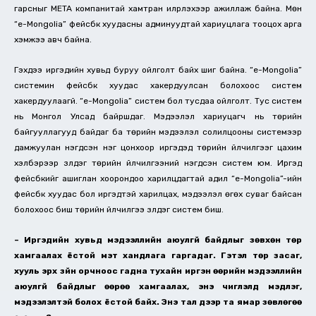
гарсныг META компанитай хамтран илрүүлэхээр ажиллаж байна. Мөн
“e-Mongolia” фейсбүүк хуудасны админуудтай хариуцлага тооцох арга
хэмжээ авч байна.
Гэхдээ иргэдийн хувьд буруу ойлголт байх шиг байна. “e-Mongolia”
системин фейсбүүк хуудас хакердуулсан болохоос систем
хакердуулаагүй. “e-Mongolia” систем бол тусдаа ойлголт. Тус систем
нь Монгол Улсад байршдаг. Мэдээлэл хариуцагч нь төрийн
байгууллагууд байдаг ба төрийн мэдээлэл солилцооны системээр
дамжуулан нэгдсэн нэг цонхоор иргэдэд төрийн үйлчилгээг цахим
хэлбэрээр үзүүлдэг төрийн үйлчилгээний нэгдсэн систем юм. Иргэд
фейсбүүкийг ашиглан хоорондоо харилцдагтай адил “e-Mongolia”-ийн
фейсбүүк хуудас бол иргэдтэй харилцах, мэдээлэл өгөх суваг байсан
болохоос биш төрийн үйлчилгээ үзүүлдэг систем биш.
– Иргэдийн хувьд мэдээллийн аюулгүй байдлыг зөвхөн төр
хамгаалах ёстой мэт хандлага гаргадаг. Гэтэл төр засаг,
хууль эрх зүйн орчноос гадна тухайн иргэн өөрийн мэдээллийн
аюулгүй байдлыг өөрөө хамгаалах, энэ чиглэлд мэдлэг,
мэдээлэлтэй болох ёстой байх. Энэ тал дээр та ямар зөвлөгөө