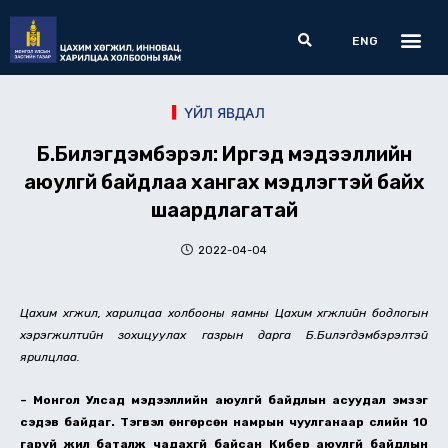
Skip
Me
Search
to
ENG
content
ҮЙЛ ЯВДАЛ
Б.Билэгдэмбэрэл: Иргэд мэдээллийн
аюулгүй байдлаа хангах мэдлэгтэй байх
шаардлагатай
2022-04-04
Цахим хөгжил, харилцаа холбооны яамны Цахим хөгжлийн бодлогын
хэрэгжилтийн зохицуулах газрын дарга Б.Билэгдэмбэрэлтэй
ярилцлаа.
– Монгол Улсад мэдээллийн аюулгүй байдлын асуудал эмзэг
сэдэв байдаг. Тэгвэл өнгөрсөн намрын чуулганаар сүүлийн 10
гаруй жил баталж чадахгүй байсан Кибер аюулгүй байдлын