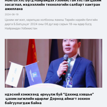
Монгол Улс Бүгд Найрамдах Узбекистан Улстай Цахим
засаглал, мэдээллийн технологийн салбарт хамтран
ажиллана
2024-06-19
Цахим хөгжил, харилцаа холбооны яамны Төрийн нарийн бичгийн
дарга Б.Батцэцэг 2024 оны 06 дугаар сарын 18-ны өдөр Бүгд
Найрамдах Узбекистан
Үндэсний хэмжээнд өрнүүлж буй “Цахимд хэвшье”
цахим хөгжлийн өдөрлөг Дорнод аймагт зохион
байгуулагдаж байна