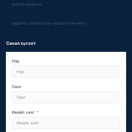
МОНГОЛ ШУУДАН ХК
МЭДЭЭЛЭЛ ТЕХНОЛОГИЙН ҮНДЭСНИЙ ПАРК ААТУҮГ
Санал хүсэлт
Нэр
Овог
Имэйл хаяг