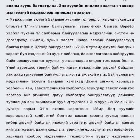
анхны хууль батлагдлаа. Энэ хуулийн онцлох заалтын талаар
дэлгэрэнгүй мэдээллээр ярилцлага эхэлье
.
– Мэдээллийн аюулгүй байдлын хуулийн гол онцлог нь онц чухал дэд
бүтэцтэй 17 чиглэлийн байгууллагыг зааж өгсөн байгаа. Өөрөөр
хэлбэл тухайн 17 салбарын байгууллагын мэдээллийн систем нь
доголдоход нийгэм, эдийн засагт нөлөө үзүүлэхүйц байгууллагууд
байгаа гэсэн үг. Эдгээр байгууллага нь 2 жил тутамд аюулгүй байдлын
хараат бус хөндлөнгийн аудит хийлгэж, үйл ажиллагаагаа сайжруулж
байх зохицуулалтыг хуульд тусгасанаараа онцлог гэж хэлж болно.
Үүний зэрэгцээ, төрийн байгууллагын мэдээллийн аюулгүй байдлыг
хангахад тагнуулын байгууллага, иргэд, аж ахуй нэгж, байгууллагын
мэдээллийн аюулгүй байдлыг хангахад Цахим хөгжил, харилцаа
холбооны яам, зэвсэгт хүчинтэй холбоотой асуудалд зэвсэг хүчин гэх
зэргээр чиг үүргийнхээ дагуу холбогдох байгууллагууд дэмжлэг
туслалцаа үзүүлж ажиллахыг хуульд тусгасан. Энэ хууль 2022 оны 05
дугаар сарын 01-с эхэлж хэрэгжинэ. Иймд бид хуулийг
хэрэгжүүлэхтэй холбоотой бэлтгэл ажлын хүрээнд хуульд заасан
кибер аюулгүй байдлын үндэсний стратеги, аюулгүй байдлыг хангах
нийтлэг журам, цахим халдлага, зөрчлийн үед хариу үзүүлэх төлөвлөгөө,
харилцаа холбоо, мэдээллийн технологийн аудит, мэдээллийн