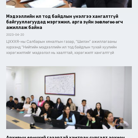
Мэдээллийн ил тод байдлын үнэлгээ хангалтгүй
байгууллагуудад мэргэжил, арга зүйн зөвлөгөө өгч
ажиллаж байна
2023-04-20
ЦХХХЯ-ны Салбарын хяналтын газар, “Шилэн” ажиллагааны
хүрээнд “Нийтийн мэдээллийн ил тод байдлын тухай хуулийн
хэрэгжилтийг мэдээлэл нь хаалттай, хэрэгжилт хангалтгүй
Архивын ерөнхий газартай хамтран сургалт зохион