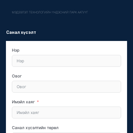
МЭДЭЭЛЭЛ ТЕХНОЛОГИЙН ҮНДЭСНИЙ ПАРК ААТУҮГ
Санал хүсэлт
Нэр
Овог
Имэйл хаяг
Санал хүсэлтийн төрөл