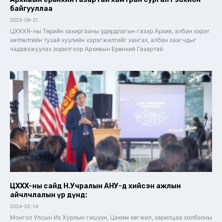
байгууллаа
2023-09-21
ЦХХХЯ-ны Төрийн захиргааны удирдлагын газар Архив, албан хэрэг
хөтлөлтийн тухай хуулийн хэрэгжилтийг хангах, албан хаагчдыг
чадавхжуулах зорилгоор Архивын Ерөнхий Газартай
ЦХХХ-ны сайд Н.Учралын АНУ-д хийсэн ажлын
айчлчлалын үр дүнд:
2024-02-14
Монгол Улсын Их Хурлын гишүүн, Цахим хөгжил, харилцаа холбооны