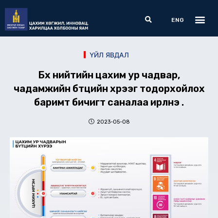
Skip
Me
Search
to
ENG
content
ҮЙЛ ЯВДАЛ
Бүх нийтийн цахим ур чадвар,
чадамжийн бүтцийн хүрээг тодорхойлох
баримт бичигт саналаа ирүүлнэ үү.
2023-05-08