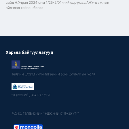
сайд Н.Учрал 2024 оны 1/25-2/01-ний өдрүүдэд АНУ-д ажлын
айлчлал хийсэн билээ.
Харьяа байгууллагууд
ТӨРИЙН ЦАХИМ ҮЙЛЧИЛГЭЭНИЙ ЗОХИЦУУЛАЛТЫН ГАЗАР
"ҮНДЭСНИЙ ДАТА ТӨВ" УТҮГ
РАДИО, ТЕЛЕВИЗИЙН ҮНДЭСНИЙ СҮЛЖЭЭ УТҮГ