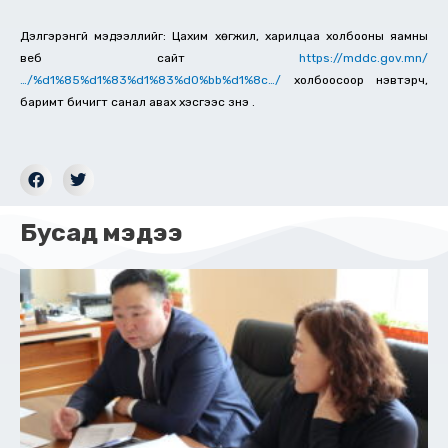
Дэлгэрэнгүй мэдээллийг: Цахим хөгжил, харилцаа холбооны яамны
веб сайт
https://mddc.gov.mn/
…/%d1%85%d1%83%d1%83%d0%bb%d1%8c…/
холбоосоор нэвтэрч,
баримт бичигт санал авах хэсгээс үзнэ үү.
Бусад мэдээ