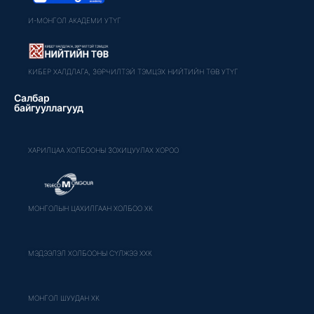
И-МОНГОЛ АКАДЕМИ УТҮГ
КИБЕР ХАЛДЛАГА, ЗӨРЧИЛТЭЙ ТЭМЦЭХ НИЙТИЙН ТӨВ УТҮГ
Салбар
байгууллагууд
ХАРИЛЦАА ХОЛБООНЫ ЗОХИЦУУЛАХ ХОРОО
МОНГОЛЫН ЦАХИЛГААН ХОЛБОО ХК
МЭДЭЭЛЭЛ ХОЛБООНЫ СҮЛЖЭЭ ХХК
МОНГОЛ ШУУДАН ХК