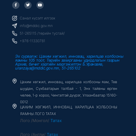
F
T
Y
a
w
o
c
i
u
e
t
t
b
t
u
Санал хүсэлт илгээх
o
e
b
o
r
e
info@mddic.gov.mn
k
-
51-265115 /төрийн тусгай/
f
+976-11330781
Эх сурвалж: Цахим хөгжил, инновац, харилцаа холбооны
яамны 105 тоот, Төрийн захиргааны удирдлагын газрын
Архив, бичиг хэргийн мэргэжилтэн Б.Уранзаяа,
uranzaya@mddic.gov.mn, 51-265102
Цахим хөгжил, инновац, харилцаа холбооны яам, Төв
шуудан, Сүхбаатарын талбай - 1, Энх тайвны өргөн
чөлөө, 1-р хороо, Чингэлтэй дүүрэг, Улаанбаатар 15160-
0012
ЦАХИМ ХӨГЖИЛ, ИННОВАЦ, ХАРИЛЦАА ХОЛБООНЫ
ЯАМНЫ ЛОГО ТАТАХ
Лого /Монгол/
Татах
Лого /Англи/
Татах