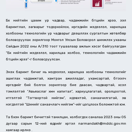
Бүх нийтийн цахим ур чадвар, чадамжийн бүтцийн хүрээ, үзэл
баримтлал, загварыг тодорхойлох, иргэдийн мэдээлэл, харилцаа
холбооны технологийн ур чадварыг дээшлүүлэх сургалтын хөтөлбөр
боловсруулах зорилгоор Монгол Улсын Боловсрол шинжлэх ухааны
Сайдын 2022 оны А/310 тоот тушаалаар ажлын хэсэг байгуулагдан
“Бүх нийтийн мэдээлэл, харилцаа холбоо, технологийн чадамжийн
бүтцийн хүрээ”-г боловсруулсан.
Энэхүү баримт бичиг нь мэдээлэл, харилцаа холбооны технологийг
ашиглах чадамжтай, хамтран ажилладаг, ухамсартай, бүтээлч
иргэдийг бий болгох зорилгоор бие даасан, чадвартай, хүсэл
тэмүүлэлтэй “Авьяаслаг хүмүүн капитал”, хариуцлагатай, оролцоотой,
итгэлтэй “Тогтвортой нийгэм”, идэвхтэй, санаачилгатай, эв
нэгдэлтэй “Шинийг санаачлагч нийгэм”-ийг цогцлоох боломжтой юм.
Та бүхэн баримт бичигтэй танилцан, холбогдох саналаа 2023 оны 05
дугаар сарын 12-ний өдрийг хүртэл narmandakh@mddc.gov.mn
хаягаар ирүүлнэ үү.