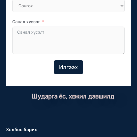
Санал хүсэлт
Илгээх
Шударга ёс, хөгжил дэвшилд
Холбоо барих