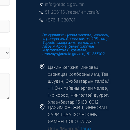
o
e
b
info@mddic.gov.mn
o
r
e
k
51-265115 /төрийн тусгай/
-
f
+976-11330781
Эх сурвалж: Цахим хөгжил, инновац,
харилцаа холбооны яамны 105 тоот,
Төрийн захиргааны удирдлагын
газрын Архив, бичиг хэргийн
мэргэжилтэн Б.Уранзаяа,
uranzaya@mddic.gov.mn, 51-265102
Цахим хөгжил, инновац,
харилцаа холбооны яам, Төв
шуудан, Сүхбаатарын талбай
- 1, Энх тайвны өргөн чөлөө,
1-р хороо, Чингэлтэй дүүрэг,
Улаанбаатар 15160-0012
ЦАХИМ ХӨГЖИЛ, ИННОВАЦ,
ХАРИЛЦАА ХОЛБООНЫ
ЯАМНЫ ЛОГО ТАТАХ
Лого /Монгол/
Татах