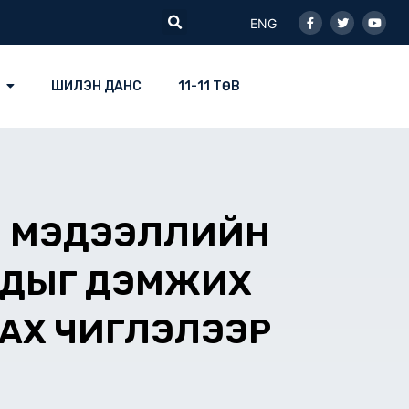
Facebook-
Twitter
Youtu
Search
f
ENG
ШИЛЭН ДАНС
11-11 ТӨВ
Й МЭДЭЭЛЛИЙН
УДЫГ ДЭМЖИХ
ЛАХ ЧИГЛЭЛЭЭР