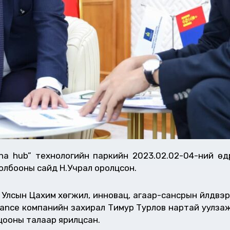
a hub” технологийн паркийн 2023.02.02-04-ний өдрү
олбооны сайд Н.Учрал оролцсон.
н Улсын Цахим хөгжил, инновац, агаар-сансрын үйлдвэ
inance компанийн захирал Тимур Турлов нартай уулза
цооны талаар ярилцсан.