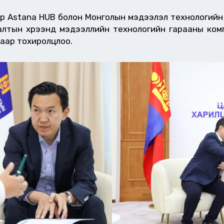
оор Astana HUB болон Монголын мэдээлэл технологий
алтын хүрээнд мэдээллийн технологийн гарааны ком
аар тохиролцлоо.