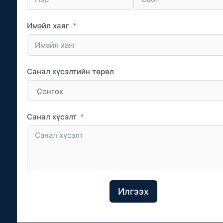
Имэйл хаяг
Санал хүсэлтийн төрөл
Санал хүсэлт
Илгээх