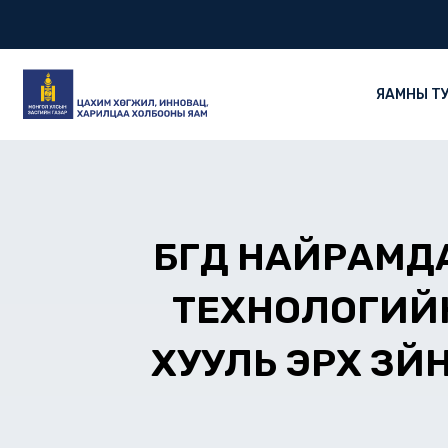
Skip
to
content
ЯАМНЫ Т
БҮГД НАЙРАМ
ТЕХНОЛОГИЙ
ХУУЛЬ ЭРХ ЗҮ