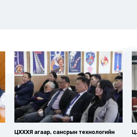
ЦХХХЯ агаар, сансрын технологийн
Ц