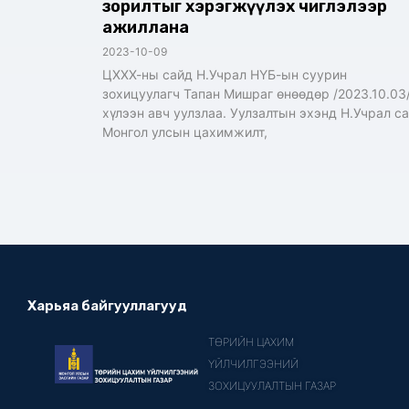
зорилтыг хэрэгжүүлэх чиглэлээр
ажиллана
2023-10-09
ЦХХХ-ны сайд Н.Учрал НҮБ-ын суурин
зохицуулагч Тапан Мишраг өнөөдөр /2023.10.03
хүлээн авч уулзлаа. Уулзалтын эхэнд Н.Учрал с
Монгол улсын цахимжилт,
Харьяа байгууллагууд
ТӨРИЙН ЦАХИМ
ҮЙЛЧИЛГЭЭНИЙ
ЗОХИЦУУЛАЛТЫН ГАЗАР