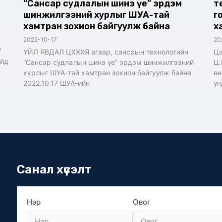
“Сансар судлалын шинэ үе” эрдэм
т
шинжилгээний хурлыг ШУА-тай
г
хамтран зохион байгуулж байна
х
2022-10-17
20
/
ҮЙЛ ЯВДАЛ ЦХХХЯ агаар, сансрын технологийн
Ца
айд
“Сансар судлалын шинэ үе” эрдэм шинжилгээний
Ц.
хурлыг ШУА-тай хамтран зохион байгуулж байна
өн
2022.10.17 ШУА-ийн
үн
Санал хүсэлт
Нэр
Овог