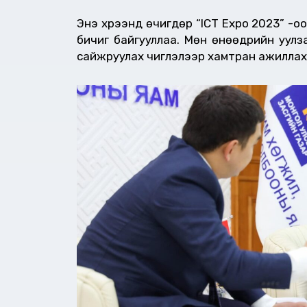
Энэ хүрээнд өчигдөр “ICT Expo 2023” -
бичиг байгууллаа. Мөн өнөөдрийн уулз
сайжруулах чиглэлээр хамтран ажиллах