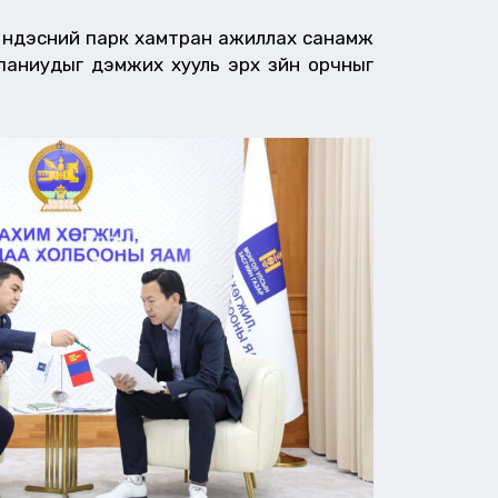
н үндэсний парк хамтран ажиллах санамж
паниудыг дэмжих хууль эрх зүйн орчныг