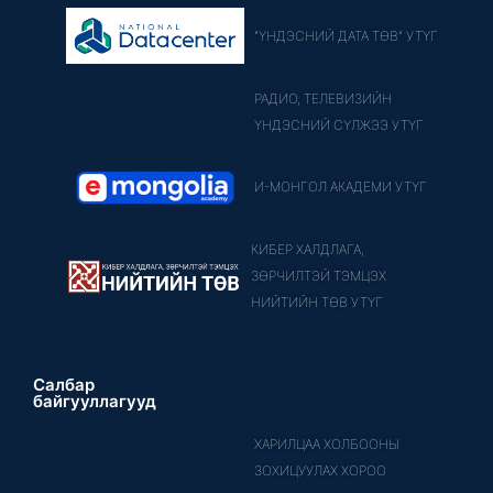
"ҮНДЭСНИЙ ДАТА ТӨВ" УТҮГ
РАДИО, ТЕЛЕВИЗИЙН
ҮНДЭСНИЙ СҮЛЖЭЭ УТҮГ
И-МОНГОЛ АКАДЕМИ УТҮГ
КИБЕР ХАЛДЛАГА,
ЗӨРЧИЛТЭЙ ТЭМЦЭХ
НИЙТИЙН ТӨВ УТҮГ
Салбар
байгууллагууд
ХАРИЛЦАА ХОЛБООНЫ
ЗОХИЦУУЛАХ ХОРОО