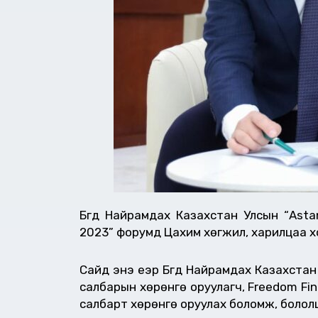
Бүгд Найрамдах Казахстан Улсын “Astan
2023” форумд Цахим хөгжил, харилцаа х
Сайд энэ үеэр Бүгд Найрамдах Казахста
салбарын хөрөнгө
оруулагч, Freedom F
салбарт хөрөнгө оруулах боломж, болол