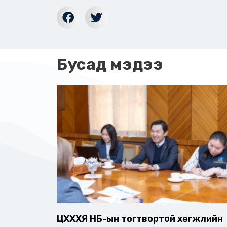
Бусад мэдээ
ЦХХХЯ НҮБ-ын тогтвортой хөгжлийн