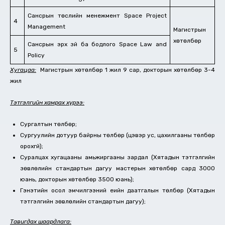
Сансрын төслийн менежмент Space Project
4
Management
Магистрын
хөтөлбөр
Сансрын эрх зүй ба бодлого Space Law and
5
Policy
Хугацаа:
Магистрын хөтөлбөр 1 жил 9 сар, докторын хөтөлбөр 3-4
жил
Тэтгэлгийн хамрах хүрээ:
Сургалтын төлбөр;
Сургуулийн дотуур байрны төлбөр (цэвэр ус, цахилгааны төлбөр
орохгүй);
Суралцах хугацааны амьжиргааны зардал (Хятадын тэтгэлгийн
зөвлөлийн стандартын дагуу мастерын хөтөлбөр сард 3000
юань, докторын хөтөлбөр 3500 юань);
Гэнэтийн осол эмчилгээний үеийн даатгалын төлбөр (Хятадын
тэтгэлгийн зөвлөлийн стандартын дагуу);
Тавигдах шаардлага: