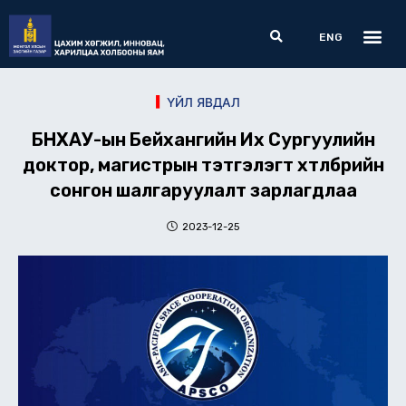
Skip
Me
Search
to
ENG
content
ҮЙЛ ЯВДАЛ
БНХАУ-ын Бейхангийн Их Сургуулийн
доктор, магистрын тэтгэлэгт хөтөлбөрийн
сонгон шалгаруулалт зарлагдлаа
2023-12-25