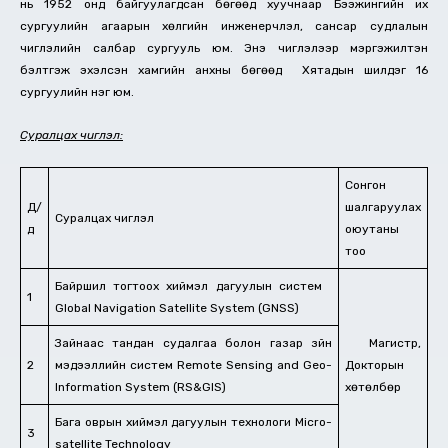
нь 1952 онд байгуулагдсан бөгөөд хуучнаар Бээжингийн их
сургуулийн агаарын хөлгийн инженерчлэл, сансар судлалын
чиглэлийн салбар сургууль юм. Энэ чиглэлээр мэргэжилтэн
бэлтгэж эхэлсэн хамгийн анхны бөгөөд Хятадын шилдэг 16
сургуулийн нэг юм.
Суралцах чиглэл:
Сонгон
Д/
шалгаруулах
Суралцах чиглэл
д
оюутаны
тоо
Байршил тогтоох хиймэл дагуулын систем
1
Global Navigation Satellite System (GNSS)
Зайнаас тандан судалгаа болон газар зүйн
Магистр,
2
мэдээллийн систем Remote Sensing and Geo-
Докторын
Information System (RS&GIS)
хөтөлбөр
Бага оврын хиймэл дагуулын технологи Micro-
3
satellite Technology