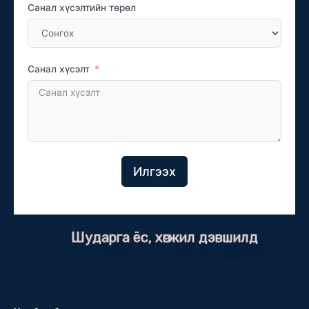
Санал хүсэлтийн төрөл
Санал хүсэлт
Илгээх
Шударга ёс, хөгжил дэвшилд