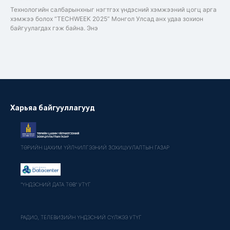
Технологийн салбарынхныг нэгтгэх үндэсний хэмжээний цогц арга
хэмжээ болох “TECHWEEK 2025” Монгол Улсад анх удаа зохион
байгуулагдах гэж байна. Энэ
Харьяа байгууллагууд
ТӨРИЙН ЦАХИМ ҮЙЛЧИЛГЭЭНИЙ ЗОХИЦУУЛАЛТЫН ГАЗАР
"ҮНДЭСНИЙ ДАТА ТӨВ" УТҮГ
РАДИО, ТЕЛЕВИЗИЙН ҮНДЭСНИЙ СҮЛЖЭЭ УТҮГ