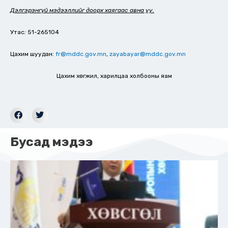
Дэлгэрэнгүй мэдээллийг доорх хаягаас авна уу.
Утас
:
51-265104
Цахим шуудан:
fr@mddc.gov.mn
,
zayabayar@mddc.gov.mn
Цахим хөгжил, харилцаа холбооны яам
Бусад мэдээ