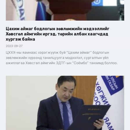
Цахим аймаг бодлогын зөвлөмжийн мэдээллийг
Хөвсгөл аймгийн иргэд, төрийн албан хаагчдад
хүргэж байна
2023-09-27
ЦХХХ-ны яамнаас хэрэгжүүлж буй “Цахим аймаг” бодлогын
зөвлөмжийн хүрээнд танилцуулга мэдээлэл, сургалтын үйл
ажиллагаа Хөвсгөл аймгийн ЗДТГ-ын “Соёмбо” танхимд боллоо.