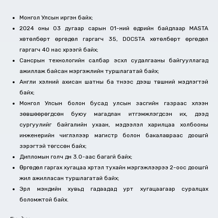
Монгол Улсын иргэн байх;
2024 оны 03 дугаар сарын 01-ний өдрийн байдлаар MASTA
хөтөлбөрт өргөдөл гаргагч 35, DOCSTA хөтөлбөрт өргөдөл
гаргагч 40 нас хүрээгүй байх;
Сансрын технологийн салбар эсхүл судалгааны байгууллагад
ажиллаж байсан мэргэжлийн туршлагатай байх;
Англи хэлний ахисан шатны ба түүнээс дээш түвшний мэдлэгтэй
байх;
Монгол Улсын болон бусад улсын засгийн газраас хүлээн
зөвшөөрөгдсөн буюу магадлан итгэмжлэгдсэн их, дээд
сургуулийг байгалийн ухаан, мэдээлэл харилцаа холбооны
инженерийн чиглэлээр магистр болон бакалавраас доошгүй
зэрэгтэй төгссөн байх;
Дипломын голч дүн 3.0-аас багагүй байх;
Өргөдөл гаргах хугацаа хүртэл тухайн мэргэжлээрээ 2-оос доошгүй
жил ажилласан туршлагатай байх;
Эрүүл мэндийн хувьд гадаадад урт хугацаагаар суралцах
боломжтой байх.