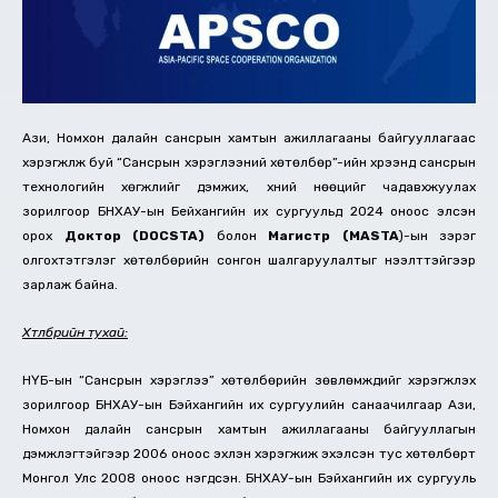
Ази, Номхон далайн сансрын хамтын ажиллагааны байгууллагаас
хэрэгжүүлж буй “Сансрын хэрэглээний хөтөлбөр”-ийн хүрээнд сансрын
технологийн хөгжлийг дэмжих, хүний нөөцийг чадавхжуулах
зорилгоор БНХАУ-ын Бейхангийн их сургуульд 2024 оноос элсэн
орох
Доктор (DOCSTA)
болон
Магистр (MASTA
)-ын зэрэг
олгохтэтгэлэг хөтөлбөрийн сонгон шалгаруулалтыг нээлттэйгээр
зарлаж байна.
Хөтөлбөрийн тухай:
НҮБ-ын “Сансрын хэрэглээ” хөтөлбөрийн зөвлөмжүүдийг хэрэгжүүлэх
зорилгоор БНХАУ-ын Бэйхангийн их сургуулийн санаачилгаар Ази,
Номхон далайн сансрын хамтын ажиллагааны байгууллагын
дэмжлэгтэйгээр 2006 оноос эхлэн хэрэгжиж эхэлсэн тус хөтөлбөрт
Монгол Улс 2008 оноос нэгдсэн. БНХАУ-ын Бэйхангийн их сургууль