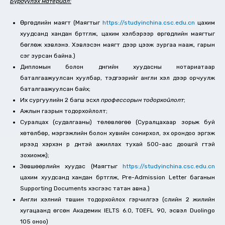
Бүрдүүлэх материал:
Өргөдлийн маягт (Маягтыг
https://studyinchina.csc.edu.cn
цахим
хуудсанд хандан бүртгүүлж, цахим хэлбэрээр өргөдлийн маягтыг
бөглөж хэвлэнэ. Хэвлэсэн маягт дээр цээж зургаа нааж, гарын
үсэг зурсан байна.)
Дипломын болон дүнгийн хуудасны нотариатаар
баталгаажуулсан хуулбар, тэдгээрийг англи хэл дээр орчуулж
баталгаажуулсан байх;
Их сургуулийн 2 багш эсхүл
профессорын тодорхойлолт
;
Ажлын газрын тодорхойлолт;
Суралцах (судалгааны) төлөвлөгөө (Суралцахаар зорьж буй
хөтөлбөр, мэргэжлийн болон хувийн сонирхол, эх орондоо эргэж
ирээд хэрхэн үр дүнтэй ажиллах тухай 500-аас доошгүй үгтэй
зохиомж);
Зөвшөөрлийн хуудас (Маягтыг
https://studyinchina.csc.edu.cn
цахим хуудсанд хандан бүртгүүлж, Pre-Admission Letter баганын
Supporting Documents хэсгээс татан авна.)
Англи хэлний түвшин тодорхойлох гэрчилгээ (сүүлийн 2 жилийн
хугацаанд өгсөн Академик IELTS 6.0, TOEFL 90, эсвэл Duolingo
105 оноо)