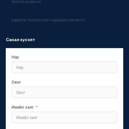
МОНГОЛ ШУУДАН ХК
МЭДЭЭЛЭЛ ТЕХНОЛОГИЙН ҮНДЭСНИЙ ПАРК ААТУҮГ
Санал хүсэлт
Нэр
Овог
Имэйл хаяг