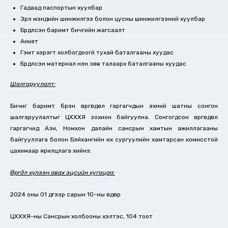
Гадаад паспортын хуулбар
Эрүүл мэндийн шинжилгээ болон цусны шинжилгээний хуулбар
Бүрдүүлсэн баримт бичгийн жагсаалт
Анкет
Гэмт хэрэгт холбогдоогүй тухай баталгааны хуудас
Бүрдүүлсэн материал үнэн зөв талаарх баталгааны хуудас
Шалгаруулалт:
Бичиг баримт бүрэн өргөдөл гаргагчдын эхний шатны сонгон
шалгаруулалтыг ЦХХХЯ зохион байгуулна. Сонгогдсон өргөдөл
гаргагчид Ази, Номхон далайн сансрын хамтын ажиллагааны
байгууллага болон Бэйхангийн их сургуулийн хамтарсан комисстой
цахимаар ярилцлага хийнэ.
Өргөдөл хүлээн авах эцсийн хугацаа:
2024 оны 01 дүгээр сарын 10-ны өдөр
ЦХХХЯ-ны Сансрын холбооны хэлтэс, 104 тоот