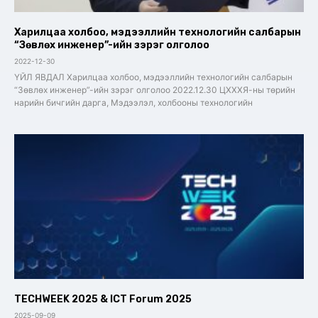
Харилцаа холбоо, мэдээллийн технологийн салбарын
“Зөвлөх инженер”-ийн зэрэг олголоо
2022-12-30
ҮЙЛ ЯВДАЛ Харилцаа холбоо, мэдээллийн технологийн салбарын
“Зөвлөх инженер”-ийн зэрэг олголоо 2022.12.30 ЦХХХЯ-ны төрийн
нарийн бичгийн дарга, Мэдээлэл, холбооны технологийн
TECHWEEK 2025 & ICT Forum 2025
2025-09-09