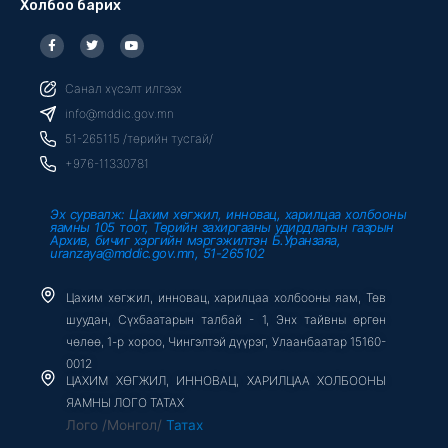
Холбоо барих
F
T
Y
a
w
o
c
i
u
e
t
t
b
t
u
Санал хүсэлт илгээх
o
e
b
o
r
e
info@mddic.gov.mn
k
-
51-265115 /төрийн тусгай/
f
+976-11330781
Эх сурвалж: Цахим хөгжил, инновац, харилцаа холбооны
яамны 105 тоот, Төрийн захиргааны удирдлагын газрын
Архив, бичиг хэргийн мэргэжилтэн Б.Уранзаяа,
uranzaya@mddic.gov.mn, 51-265102
Цахим хөгжил, инновац, харилцаа холбооны яам, Төв
шуудан, Сүхбаатарын талбай - 1, Энх тайвны өргөн
чөлөө, 1-р хороо, Чингэлтэй дүүрэг, Улаанбаатар 15160-
0012
ЦАХИМ ХӨГЖИЛ, ИННОВАЦ, ХАРИЛЦАА ХОЛБООНЫ
ЯАМНЫ ЛОГО ТАТАХ
Лого /Монгол/
Татах