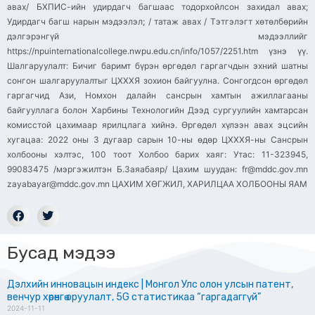
авах/ БХПИС-ийн удирдагч багшаас тодорхойлсон захидал авах;
Удирдагч багш нарын мэдээлэл; / татаж авах / Тэтгэлэгт хөтөлбөрийн
дэлгэрэнгүй мэдээллийг
https://npuinternationalcollege.nwpu.edu.cn/info/1057/2251.htm үзнэ үү.
Шалгаруулалт: Бичиг баримт бүрэн өргөдөл гаргагчдын эхний шатны
сонгон шалгаруулалтыг ЦХХХЯ зохион байгуулна. Сонгогдсон өргөдөл
гаргагчид Ази, Номхон далайн сансрын хамтын ажиллагааны
байгууллага болон Харбины Технологийн Дээд сургуулийн хамтарсан
комисстой цахимаар ярилцлага хийнэ. Өргөдөл хүлээн авах эцсийн
хугацаа: 2022 оны 3 дугаар сарын 10-ны өдөр ЦХХХЯ-ны Сансрын
холбооны хэлтэс, 100 тоот Холбоо барих хаяг: Утас: 11-323945,
99083475 /мэргэжилтэн Б.Заяабаяр/ Цахим шуудан: fr@mddc.gov.mn
zayabayar@mddc.gov.mn ЦАХИМ ХӨГЖИЛ, ХАРИЛЦАА ХОЛБООНЫ ЯАМ
Бусад мэдээ
Дэлхийн инновацын индекс | Монгол Улс олон улсын патент,
венчур хөрөнгө оруулалт, 5G статистикаа “гаргадаггүй”
2024-11-11