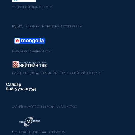
"ҮНДЭСНИЙ ДАТА ТӨВ" УТҮГ
РАДИО, ТЕЛЕВИЗИЙН ҮНДЭСНИЙ СҮЛЖЭЭ УТҮГ
И-МОНГОЛ АКАДЕМИ УТҮГ
КИБЕР ХАЛДЛАГА, ЗӨРЧИЛТЭЙ ТЭМЦЭХ НИЙТИЙН ТӨВ УТҮГ
Салбар
байгууллагууд
ХАРИЛЦАА ХОЛБООНЫ ЗОХИЦУУЛАХ ХОРОО
МОНГОЛЫН ЦАХИЛГААН ХОЛБОО ХК