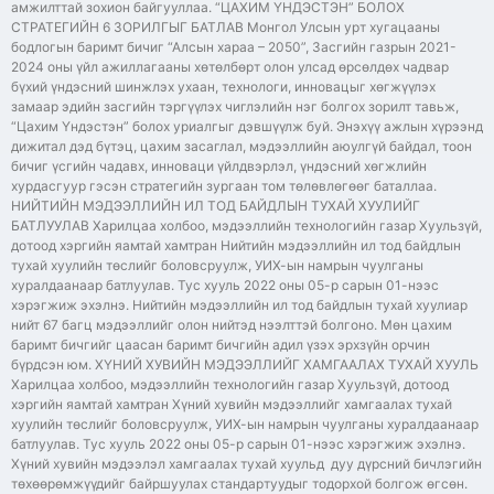
амжилттай зохион байгууллаа. “ЦАХИМ ҮНДЭСТЭН” БОЛОХ
СТРАТЕГИЙН 6 ЗОРИЛГЫГ БАТЛАВ Монгол Улсын урт хугацааны
бодлогын баримт бичиг “Алсын хараа – 2050”, Засгийн газрын 2021-
2024 оны үйл ажиллагааны хөтөлбөрт олон улсад өрсөлдөх чадвар
бүхий үндэсний шинжлэх ухаан, технологи, инновацыг хөгжүүлэх
замаар эдийн засгийн тэргүүлэх чиглэлийн нэг болгох зорилт тавьж,
“Цахим Үндэстэн” болох уриалгыг дэвшүүлж буй. Энэхүү ажлын хүрээнд
дижитал дэд бүтэц, цахим засаглал, мэдээллийн аюулгүй байдал, тоон
бичиг үсгийн чадавх, инноваци үйлдвэрлэл, үндэсний хөгжлийн
хурдасгуур гэсэн стратегийн зургаан том төлөвлөгөөг баталлаа.
НИЙТИЙН МЭДЭЭЛЛИЙН ИЛ ТОД БАЙДЛЫН ТУХАЙ ХУУЛИЙГ
БАТЛУУЛАВ Харилцаа холбоо, мэдээллийн технологийн газар Хуульзүй,
дотоод хэргийн яамтай хамтран Нийтийн мэдээллийн ил тод байдлын
тухай хуулийн төслийг боловсруулж, УИХ-ын намрын чуулганы
хуралдаанаар батлуулав. Тус хууль 2022 оны 05-р сарын 01-нээс
хэрэгжиж эхэлнэ. Нийтийн мэдээллийн ил тод байдлын тухай хуулиар
нийт 67 багц мэдээллийг олон нийтэд нээлттэй болгоно. Мөн цахим
баримт бичгийг цаасан баримт бичгийн адил үзэх эрхзүйн орчин
бүрдсэн юм. ХҮНИЙ ХУВИЙН МЭДЭЭЛЛИЙГ ХАМГААЛАХ ТУХАЙ ХУУЛЬ
Харилцаа холбоо, мэдээллийн технологийн газар Хуульзүй, дотоод
хэргийн яамтай хамтран Хүний хувийн мэдээллийг хамгаалах тухай
хуулийн төслийг боловсруулж, УИХ-ын намрын чуулганы хуралдаанаар
батлуулав. Тус хууль 2022 оны 05-р сарын 01-нээс хэрэгжиж эхэлнэ.
Хүний хувийн мэдээлэл хамгаалах тухай хуульд дуу дүрсний бичлэгийн
төхөөрөмжүүдийг байршуулах стандартуудыг тодорхой болгож өгсөн.