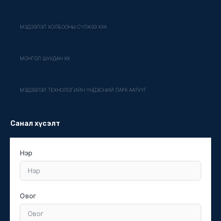
МЭДЭЭЛЭЛ ХОЛБООНЫ СҮЛЖЭЭ ХХК
МОНГОЛ ШУУДАН ХК
МЭДЭЭЛЭЛ ТЕХНОЛОГИЙН ҮНДЭСНИЙ ПАРК ААТУҮГ
Санал хүсэлт
Нэр
Овог