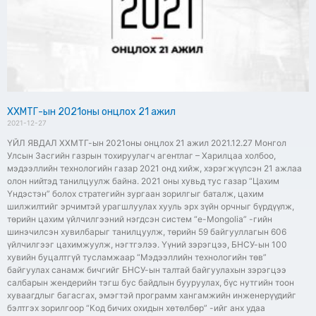
ХХМТГ-ын 2021оны онцлох 21 ажил
2021-12-27
ҮЙЛ ЯВДАЛ ХХМТГ-ын 2021оны онцлох 21 ажил 2021.12.27 Монгол
Улсын Засгийн газрын тохируулагч агентлаг – Харилцаа холбоо,
мэдээллийн технологийн газар 2021 онд хийж, хэрэгжүүлсэн 21 ажлаа
олон нийтэд танилцуулж байна. 2021 оны хувьд тус газар “Цахим
Үндэстэн” болох стратегийн зургаан зорилгыг баталж, цахим
шилжилтийг эрчимтэй урагшлуулах хууль эрх зүйн орчныг бүрдүүлж,
төрийн цахим үйлчилгээний нэгдсэн систем “e-Mongolia” -гийн
шинэчилсэн хувилбарыг танилцуулж, төрийн 59 байгууллагын 606
үйлчилгээг цахимжуулж, нэгтгэлээ. Үүний зэрэгцээ, БНСУ-ын 100
хувийн буцалтгүй тусламжаар “Мэдээллийн технологийн төв”
байгуулах санамж бичгийг БНСУ-ын талтай байгуулахын зэрэгцээ
салбарын жендерийн тэгш бус байдлын бууруулах, бүс нутгийн тоон
хуваагдлыг багасгах, эмэгтэй программ хангамжийн инженерүүдийг
бэлтгэх зорилгоор “Код бичих охидын хөтөлбөр” -ийг анх удаа