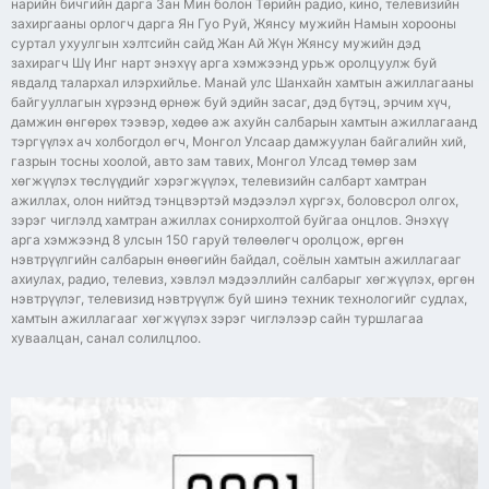
нарийн бичгийн дарга Зан Мин болон Төрийн радио, кино, телевизийн
захиргааны орлогч дарга Ян Гуо Руй, Жянсу мужийн Намын хорооны
суртал ухуулгын хэлтсийн сайд Жан Ай Жүн Жянсу мужийн дэд
захирагч Шү Инг нарт энэхүү арга хэмжээнд урьж оролцуулж буй
явдалд талархал илэрхийлье. Манай улс Шанхайн хамтын ажиллагааны
байгууллагын хүрээнд өрнөж буй эдийн засаг, дэд бүтэц, эрчим хүч,
дамжин өнгөрөх тээвэр, хөдөө аж ахуйн салбарын хамтын ажиллагаанд
тэргүүлэх ач холбогдол өгч, Монгол Улсаар дамжуулан байгалийн хий,
газрын тосны хоолой, авто зам тавих, Монгол Улсад төмөр зам
хөгжүүлэх төслүүдийг хэрэгжүүлэх, телевизийн салбарт хамтран
ажиллах, олон нийтэд тэнцвэртэй мэдээлэл хүргэх, боловсрол олгох,
зэрэг чиглэлд хамтран ажиллах сонирхолтой буйгаа онцлов. Энэхүү
арга хэмжээнд 8 улсын 150 гаруй төлөөлөгч оролцож, өргөн
нэвтрүүлгийн салбарын өнөөгийн байдал, соёлын хамтын ажиллагааг
ахиулах, радио, телевиз, хэвлэл мэдээллийн салбарыг хөгжүүлэх, өргөн
нэвтрүүлэг, телевизид нэвтрүүлж буй шинэ техник технологийг судлах,
хамтын ажиллагааг хөгжүүлэх зэрэг чиглэлээр сайн туршлагаа
хуваалцан, санал солилцлоо.