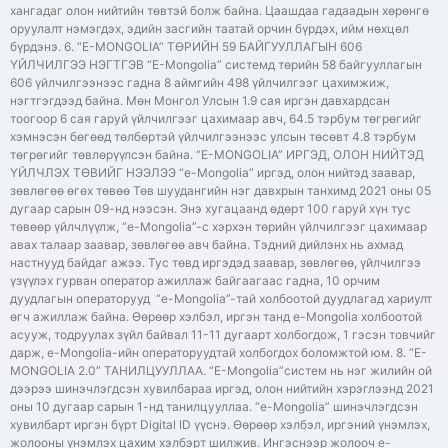
хангадаг олон нийтийн төвтэй болж байна. Цаашдаа гадаадын хөрөнгө
оруулалт нэмэгдэх, эдийн засгийн таатай орчин бүрдэх, ийм нөхцөл
бүрдэнэ. 6. “E-MONGOLIA” ТӨРИЙН 59 БАЙГУУЛЛАГЫН 606
ҮЙЛЧИЛГЭЭ НЭГТГЭВ “E-Mongolia” системд төрийн 58 байгууллагын
606 үйлчилгээнээс гадна 8 аймгийн 498 үйлчилгээг цахимжиж,
нэгтгэгдээд байна. Мөн Монгол Улсын 1.9 сая иргэн давхардсан
тоогоор 6 сая гаруй үйлчилгээг цахимаар авч, 64.5 тэрбум төгрөгийг
хэмнэсэн бөгөөд төлбөртэй үйлчилгээнээс улсын төсөвт 4.8 тэрбум
төгрөгийг төвлөрүүлсэн байна. “E-MONGOLIA” ИРГЭД, ОЛОН НИЙТЭД
ҮЙЛЧЛЭХ ТӨВИЙГ НЭЭЛЭЭ “e-Mongolia” иргэд, олон нийтэд заавар,
зөвлөгөө өгөх төвөө Төв шуудангийн нэг давхрын танхимд 2021 оны 05
дугаар сарын 09-нд нээсэн. Энэ хугацаанд өдөрт 100 гаруй хүн тус
төвөөр үйлчлүүлж, “e-Mongolia”-с хэрхэн төрийн үйлчилгээг цахимаар
авах талаар заавар, зөвлөгөө авч байна. Тэдний дийлэнх нь ахмад
настнууд байдаг ажээ. Тус төвд иргэдэд заавар, зөвлөгөө, үйлчилгээ
үзүүлэх гурван оператор ажиллаж байгаагаас гадна, 10 орчим
дуудлагын операторууд “e-Mongolia”-тай холбоотой дуудлагад хариулт
өгч ажиллаж байна. Өөрөөр хэлбэл, иргэн танд e-Mongolia холбоотой
асууж, тодруулах зүйл байвал 11-11 дугаарт холбогдож, 1 гэсэн товчийг
дарж, e-Mongolia-ийн операторуудтай холбогдох боломжтой юм. 8. “E-
MONGOLIA 2.0” ТАНИЛЦУУЛЛАА. “E-Mongolia”систем нь нэг жилийн ой
дээрээ шинэчлэгдсэн хувилбараа иргэд, олон нийтийн хэрэглээнд 2021
оны 10 дугаар сарын 1-нд танилцууллаа. “e-Mongolia” шинэчлэгдсэн
хувилбарт иргэн бүрт Digital ID үүснэ. Өөрөөр хэлбэл, иргэний үнэмлэх,
жолооны үнэмлэх цахим хэлбэрт шилжив. Ингэснээр жолооч e-