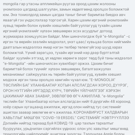
mongolia гар утасны аппликейшн руугаа ороод цахим жолооны
үнэмлэхээ цагдаад шалгуулан, замын хөдөлгөөнд оролцох боломжтой
юм. Энэ тохиолдолд замын цагдаа таныг бичиг баримтаа биедээ авч
яваагүй гэх үндэслэлээр торгохгүй. Харин цахим иргэний үнэмлэхийн
хувьд төрийн болон хувийн хэвшлийн байгууллагууд тухайн цахим
иргэний үнэмлэхийг хүлээн зөвшөөрөх эсэх асуудлыг дотоод
журмаараа зохицуулсан байдаг. Мөн шинэчлэгдэж буй “e-Mongolia” -с
иргэн та өөрийн зээлийн мэдээлэл, үнэт цаас/ хувьцаа болон нийгмийн
даатгалын мэдээллээ ямар нэгэн төлбөр төлөхгүйгээр шууд харах
боломжтой. Үүний зэрэгцээ, тухайн иргэний нэр дээр бүртгэлтэй
байдаг хуулийн этгээд, үл хөдлөх хөрөнгө зэрэг төрд буй таны мэдээлэл
“e-Mongolia” -ийн шинэчилсэн хувилбарт оржээ. Цахим бичиг
баримттай болох түүнийг хүлээн зөвшөөрөх, баталгаажуулах
механизмыг сайжруулах нь төрийн байгууллагууд, хувийн хэвшил
мэдээж иргэн таны оролцоо хамгийн чухал юм. “E-MONGOLIA”
ТӨСЛИЙН БАГ УЛААНБААТАР ХОТЫН АЛСЛАГДСАН ХОРОО, ДҮҮРЭГ,
ОРОН НУТГИЙН ИРГЭДЭД ХҮРЧ, ТӨРИЙН ҮЙЛЧИЛГЭЭГ ХЭРХЭН
ЦАХИМААР АВАХ ЗААВАР, ЗӨВЛӨГӨӨ ӨГЧ АЖИЛЛАВ. “e-Mongolia”
төслийн баг Улаанбаатар хотын алслагдсан нийт 6 дүүргийн 48 хороонд
хоёр сарын хугацаанд ажиллаж, иргэд олон нийтэд тус системийг
ашиглах заавар зөвлөгөө өгч ажиллаа. КОРОНАВИРУСТ ХАЛДВАРЫН
ХАВЬТЛЫГ МӨШГӨХ “COVID-19 ERSDEL” СИСТЕМИЙГ НЭВТРҮҮЛЛЭЭ
Дэлхийн нийтэд тархаад буй КОВИД-19 цар тахлын тархалтыг
бууруулах, урьдчилан сэргийлэх үүднээс олон улс хавьтлыг мөшгөхөд
технологийн шийдлүүдийг ашиглаж эхэлсэн. Тэрдундаа Apple болон