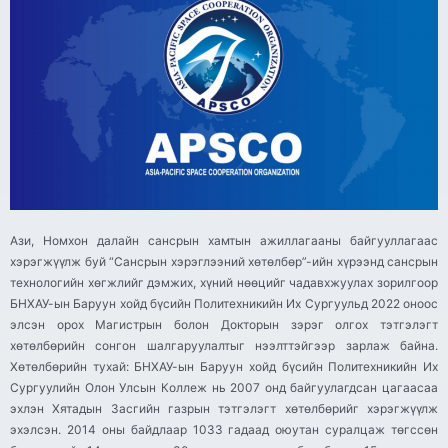
Ази, Номхон далайн сансрын хамтын ажиллагааны байгууллагаас
хэрэгжүүлж буй “Сансрын хэрэглээний хөтөлбөр”-ийн хүрээнд сансрын
технологийн хөгжлийг дэмжих, хүний нөөцийг чадавхжуулах зорилгоор
БНХАУ-ын Баруун хойд бүсийн Политехникийн Их Сургуульд 2022 оноос
элсэн орох Магистрын болон Докторын зэрэг олгох тэтгэлэгт
хөтөлбөрийн сонгон шалгаруулалтыг нээлттэйгээр зарлаж байна.
Хөтөлбөрийн тухай: БНХАУ-ын Баруун хойд бүсийн Политехникийн Их
Сургуулийн Олон Улсын Коллеж нь 2007 онд байгуулагдсан цагаасаа
эхлэн Хятадын Засгийн газрын тэтгэлэгт хөтөлбөрийг хэрэгжүүлж
эхэлсэн. 2014 оны байдлаар 1033 гадаад оюутан суралцаж төгссөн