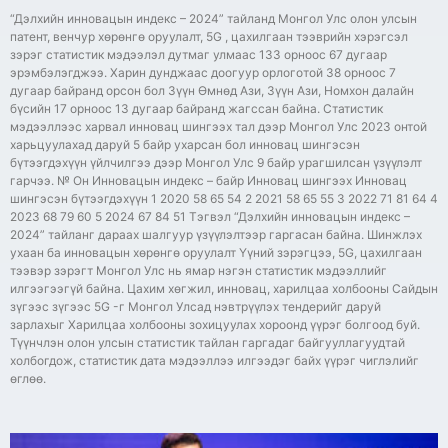
“Дэлхийн инновацын индекс – 2024” тайланд Монгол Улс олон улсын
патент, венчур хөрөнгө оруулалт, 5G , цахилгаан тээврийн хэрэгсэл
зэрэг статистик мэдээлэл дутмаг улмаас 133 орноос 67 дугаар
эрэмбэлэгджээ. Харин дунджаас доогуур орлоготой 38 орноос 7
дугаар байранд орсон бол Зүүн Өмнөд Ази, Зүүн Ази, Номхон далайн
бүсийн 17 орноос 13 дугаар байранд жагссан байна. Статистик
мэдээллээс харвал инновац шингээх тал дээр Монгол Улс 2023 онтой
харьцуулахад даруй 5 байр ухарсан бол инновац шингэсэн
бүтээгдэхүүн үйлчилгээ дээр Монгол Улс 9 байр урагшилсан үзүүлэлт
гарчээ. № Он Инновацын индекс – байр Инновац шингээх Инновац
шингэсэн бүтээгдэхүүн 1 2020 58 65 54 2 2021 58 65 55 3 2022 71 81 64 4
2023 68 79 60 5 2024 67 84 51 Тэгвэл “Дэлхийн инновацын индекс –
2024” тайланг дараах шалгуур үзүүлэлтээр гаргасан байна. Шинжлэх
ухаан ба инновацын хөрөнгө оруулалт Үүний зэрэгцээ, 5G, цахилгаан
тээвэр зэрэгт Монгол Улс нь ямар нэгэн статистик мэдээллийг
илгээгээгүй байна. Цахим хөгжил, инновац, харилцаа холбооны Сайдын
зүгээс зүгээс 5G -г Монгол Улсад нэвтрүүлэх тендерийг даруй
зарлахыг Харилцаа холбооны зохицуулах хороонд үүрэг болгоод буй.
Түүнчлэн олон улсын статистик тайлан гаргадаг байгууллагуудтай
холбогдож, статистик дата мэдээллээ илгээдэг байх үүрэг чиглэлийг
өглөө.