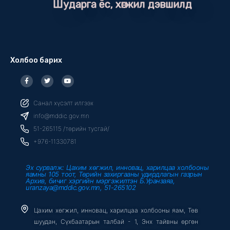
Шударга ёс, хөгжил дэвшилд
Холбоо барих
F
T
Y
a
w
o
c
i
u
e
t
t
b
t
u
Санал хүсэлт илгээх
o
e
b
o
r
e
info@mddic.gov.mn
k
-
51-265115 /төрийн тусгай/
f
+976-11330781
Эх сурвалж: Цахим хөгжил, инновац, харилцаа холбооны
яамны 105 тоот, Төрийн захиргааны удирдлагын газрын
Архив, бичиг хэргийн мэргэжилтэн Б.Уранзаяа,
uranzaya@mddic.gov.mn, 51-265102
Цахим хөгжил, инновац, харилцаа холбооны яам, Төв
шуудан, Сүхбаатарын талбай - 1, Энх тайвны өргөн