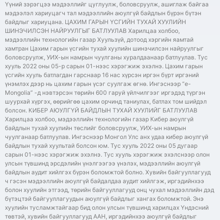
Үүний зэрэгцээ мэдээллийг цуглуулж, боловсруулж, ашиглаж байгаа
мэдээлэл хариуцагч тал мэдээллийн аюулгүй байдлын бүрэн бүтэн
байдлыг хариуцана. ЦАХИМ ГАРЫН ҮСГИЙН ТУХАЙ ХУУЛИЙН
ШИНЭЧИЛСЭН НАЙРУУЛГЫГ БАТЛУУЛАВ Харилцаа холбоо,
мэдээллийн технологийн газар Хуульзүй, дотоод хэргийн яамтай
хамтран Цахим гарын үсгийн тухай хуулийн шинэчилсэн найруулгыг
боловсруулж, УИХ-ын намрын чуулганы хуралдаанаар батлуулав. Тус
хууль 2022 оны 05-р сарын 01-нээс хэрэгжиж эхэлнэ. Цахим гарын
үсгийн хууль батлагдан гарснаар 16 нас хүрсэн иргэн бүрт иргэний
үнэмлэх дээр нь цахим гарын үсэг суулгаж өгнө. Ингэснээр “e-
Mongolia” -д нэвтэрсэн төрийн 600 гаруй үйлчилгээг иргэдэд түргэн
шуурхай хүргэх, өөрийгөө цахим орчинд таниулах, батлах том шийдэл
болсон. КИБЕР АЮУЛГҮЙ БАЙДЛЫН ТУХАЙ ХУУЛИЙГ БАТЛУУЛАВ
Харилцаа холбоо, мэдээллийн технологийн газар Кибер аюулгүй
байдлын тухай хуулийн төслийг боловсруулж, УИХ-ын намрын
чуулганаар батлуулав. Ингэснээр Монгол Улс анх удаа кибер аюулгүй
байдлын тухай хуультай болсон юм. Тус хууль 2022 оны 05 дугаар
сарын 01-нээс хэрэгжиж эхэлнэ. Тус хууль хэрэгжиж эхэлснээр олон
улсын түвшинд эрсдэлийн үнэлгээгээ үнэлэх, мэдээллийн аюулгүй
байдлын аудит хийлгэх бүрэн боломжтой болно. Хувийн байгууллагууд
ч гэсэн мэдээллийн аюулгүй байдалдаа аудит хийлгэж, иргэдийнхээ
болон хуулийн этгээд, төрийн байгууллагууд онц чухал мэдээллийн дэд
бүтэцтэй байгууллагуудын аюулгүй байдлыг хангах боломжтой. Энэ
хуулийн тусламжтайгаар бид олон улсын түвшинд харилцах Үндэсний
төвтэй, хувийн байгууллагууд ААН, иргэдийнхээ аюулгүй байдлыг