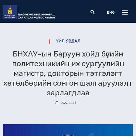
Skip
Me
Search
to
ENG
content
ҮЙЛ ЯВДАЛ
БНХАУ-ын Баруун хойд бүсийн
политехникийн их сургуулийн
магистр, докторын тэтгэлэгт
хөтөлбөрийн сонгон шалгаруулалт
зарлагдлаа
2022.02.15