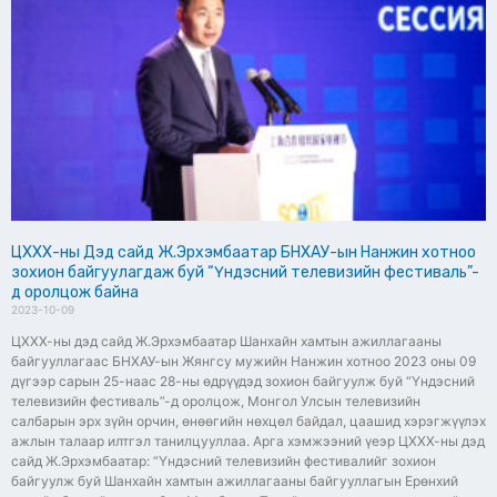
ЦХХХ-ны Дэд сайд Ж.Эрхэмбаатар БНХАУ-ын Нанжин хотноо
зохион байгуулагдаж буй “Үндэсний телевизийн фестиваль”-
д оролцож байна
2023-10-09
ЦХХХ-ны дэд сайд Ж.Эрхэмбаатар Шанхайн хамтын ажиллагааны
байгууллагаас БНХАУ-ын Жянгсу мужийн Нанжин хотноо 2023 оны 09
дүгээр сарын 25-наас 28-ны өдрүүдэд зохион байгуулж буй “Үндэсний
телевизийн фестиваль”-д оролцож, Монгол Улсын телевизийн
салбарын эрх зүйн орчин, өнөөгийн нөхцөл байдал, цаашид хэрэгжүүлэх
ажлын талаар илтгэл танилцууллаа. Арга хэмжээний үеэр ЦХХХ-ны дэд
сайд Ж.Эрхэмбаатар: “Үндэсний телевизийн фестивалийг зохион
байгуулж буй Шанхайн хамтын ажиллагааны байгууллагын Ерөнхий