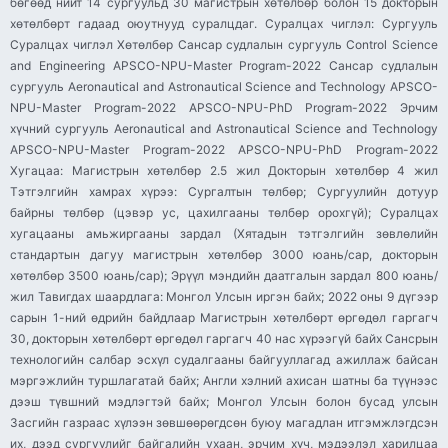
бөгөөд нийт 14 сургуульд 30 магистрын хөтөлбөр болон 15 докторын
хөтөлбөрт гадаад оюутнууд суралцдаг. Суралцах чиглэл: Сургууль
Суралцах чиглэл Хөтөлбөр Сансар судлалын сургууль Control Science
and Engineering APSCO-NPU-Master Program-2022 Сансар судлалын
сургууль Aeronautical and Astronautical Science and Technology APSCO-
NPU-Master Program-2022 APSCO-NPU-PhD Program-2022 Эрчим
хүчний сургууль Aeronautical and Astronautical Science and Technology
APSCO-NPU-Master Program-2022 APSCO-NPU-PhD Program-2022
Хугацаа: Магистрын хөтөлбөр 2.5 жил Докторын хөтөлбөр 4 жил
Тэтгэлгийн хамрах хүрээ: Сургалтын төлбөр; Сургуулийн дотуур
байрны төлбөр (цэвэр ус, цахилгааны төлбөр орохгүй); Суралцах
хугацааны амьжиргааны зардал (Хятадын тэтгэлгийн зөвлөлийн
стандартын дагуу магистрын хөтөлбөр 3000 юань/сар, докторын
хөтөлбөр 3500 юань/сар); Эрүүл мэндийн даатгалын зардал 800 юань/
жил Тавигдах шаардлага: Монгол Улсын иргэн байх; 2022 оны 9 дүгээр
сарын 1-ний өдрийн байдлаар Магистрын хөтөлбөрт өргөдөл гаргагч
30, докторын хөтөлбөрт өргөдөл гаргагч 40 нас хүрээгүй байх Сансрын
технологийн салбар эсхүл судалгааны байгууллагад ажиллаж байсан
мэргэжлийн туршлагатай байх; Англи хэлний ахисан шатны ба түүнээс
дээш түвшний мэдлэгтэй байх; Монгол Улсын болон бусад улсын
Засгийн газраас хүлээн зөвшөөрөгдсөн буюу магадлан итгэмжлэгдсэн
их, дээд сургуулийг байгалийн ухаан, эрчим хүч, мэдээлэл харилцаа