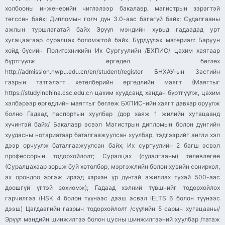
холбооны инженерийн чиглэлээр бакалавр, магистрын зэрэгтэй
төгссөн байх; Дипломын голч дүн 3.0-аас багагүй байх; Судалгааны
ажлын туршлагатай байх Эрүүл мэндийн хувьд гадаадад урт
хугацаагаар суралцах боломжтой байх. Бүрдүүлэх материал: Баруун
хойд бүсийн Политехникийн Их Сургуулийн /БХПИС/ цахим хаягаар
бүртгүүлж өргөдөл бөглөх
http://admission.nwpu.edu.cn/en/student/register БНХАУ-ын Засгийн
газрын тэтгэлэгт хөтөлбөрийн өргөдлийн маягт (Маягтыг
https://studyinchina.csc.edu.cn цахим хуудсанд хандан бүртгүүлж, цахим
хэлбэрээр өргөдлийн маягтыг бөглөж БХПИС-ийн хаягт давхар оруулж
болно Гадаад паспортын хуулбар /дор хаяж 1 жилийн хугацаанд
хүчинтэй байх/ Бакалавр эсвэл Магистрын дипломын болон дүнгийн
хуудасны нотариатаар баталгаажуулсан хуулбар, тэдгээрийг англи хэл
дээр орчуулж баталгаажуулсан байх; Их сургуулийн 2 багш эсвэл
профессорын тодорхойлолт; Суралцах (судалгааны) төлөвлөгөө
(Суралцахаар зорьж буй хөтөлбөр, мэргэжлийн болон хувийн сонирхол,
эх орондоо эргэж ирээд хэрхэн үр дүнтэй ажиллах тухай 500-аас
доошгүй үгтэй зохиомж); Гадаад хэлний түвшнийг тодорхойлох
гэрчилгээ (HSK 4 болон түүнээс дээш эсвэл IELTS 6 болон түүнээс
дээш) Цагдаагийн газрын тодорхойлолт /сүүлийн 5 сарын хугацааны/
Эрүүл мэндийн шинжилгээ болон цусны шинжилгээний хуулбар /татаж