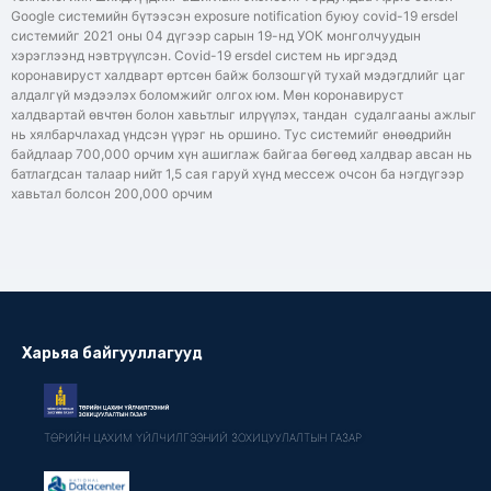
Google системийн бүтээсэн exposure notification буюу covid-19 ersdel
системийг 2021 оны 04 дүгээр сарын 19-нд УОК монголчуудын
хэрэглээнд нэвтрүүлсэн. Covid-19 ersdel систем нь иргэдэд
коронавируст халдварт өртсөн байж болзошгүй тухай мэдэгдлийг цаг
алдалгүй мэдээлэх боломжийг олгох юм. Мөн коронавируст
халдвартай өвчтөн болон хавьтлыг илрүүлэх, тандан судалгааны ажлыг
нь хялбарчлахад үндсэн үүрэг нь оршино. Тус системийг өнөөдрийн
байдлаар 700,000 орчим хүн ашиглаж байгаа бөгөөд халдвар авсан нь
батлагдсан талаар нийт 1,5 сая гаруй хүнд мессеж очсон ба нэгдүгээр
хавьтал болсон 200,000 орчим
Харьяа байгууллагууд
ТӨРИЙН ЦАХИМ ҮЙЛЧИЛГЭЭНИЙ ЗОХИЦУУЛАЛТЫН ГАЗАР