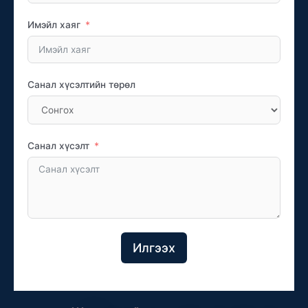
Имэйл хаяг
Санал хүсэлтийн төрөл
Санал хүсэлт
Илгээх