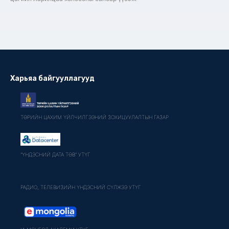
Харьяа байгууллагууд
ТӨРИЙН ЦАХИМ ҮЙЛЧИЛГЭЭНИЙ ЗОХИЦУУЛАЛТЫН ГАЗАР
"ҮНДЭСНИЙ ДАТА ТӨВ" УТҮГ
РАДИО, ТЕЛЕВИЗИЙН ҮНДЭСНИЙ СҮЛЖЭЭ УТҮГ