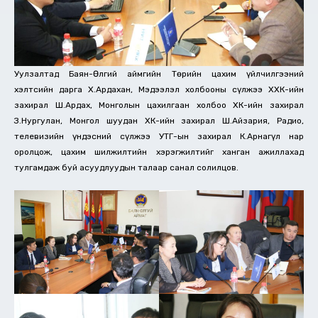
Уулзалтад Баян-Өлгий аймгийн Төрийн цахим үйлчилгээний
хэлтсийн дарга Х.Ардахан, Мэдээлэл холбооны сүлжээ ХХК-ийн
захирал Ш.Ардах, Монголын цахилгаан холбоо ХК-ийн захирал
З.Нургулан, Монгол шуудан ХК-ийн захирал Ш.Айзария, Радио,
телевизийн үндэсний сүлжээ УТҮГ-ын захирал К.Арнагүл нар
оролцож, цахим шилжилтийн хэрэгжилтийг ханган ажиллахад
тулгамдаж буй асуудлуудын талаар санал солилцов.