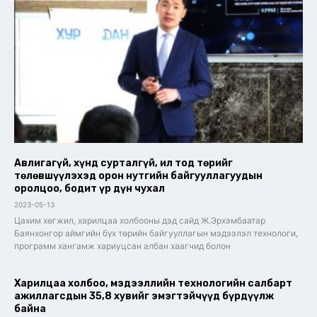
Авлигагүй, хүнд сурталгүй, ил тод төрийг
төлөвшүүлэхэд орон нутгийн байгууллагуудын
оролцоо, бодит үр дүн чухал
2023-05-13
Цахим хөгжил, харилцаа холбооны дэд сайд Ж.Эрхэмбаатар
Баянхонгор аймгийн бүх төрийн байгууллагын мэдээлэл технологи,
программ хангамж хариуцсан албан хаагчид болон
Харилцаа холбоо, мэдээллийн технологийн салбарт
ажиллагсдын 35,8 хувийг эмэгтэйчүүд бүрдүүлж
байна