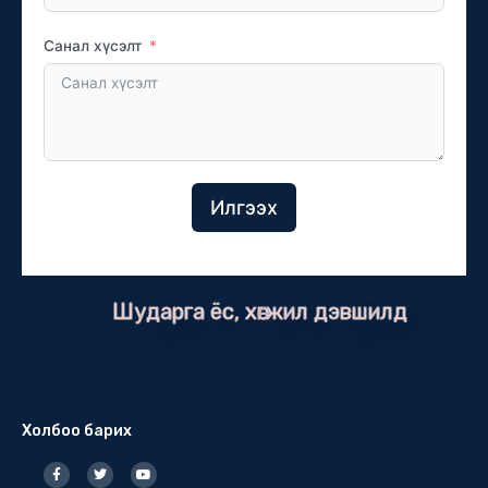
Санал хүсэлт
Илгээх
Шударга ёс, хөгжил дэвшилд
Холбоо барих
F
T
Y
a
w
o