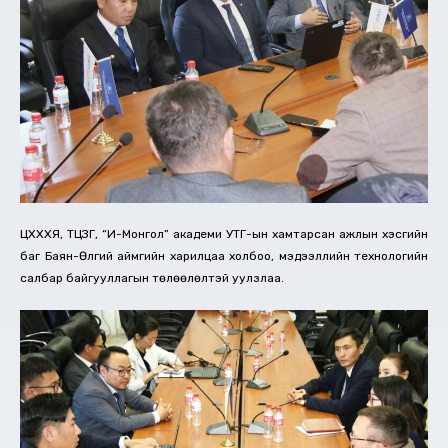
ЦХХХЯ, ТЦҮЗГ, “И-Монгол” академи УТҮГ-ын хамтарсан ажлын хэсгийн
баг Баян-Өлгий аймгийн харилцаа холбоо, мэдээллийн технологийн
салбар байгууллагын төлөөлөлтэй уулзлаа.