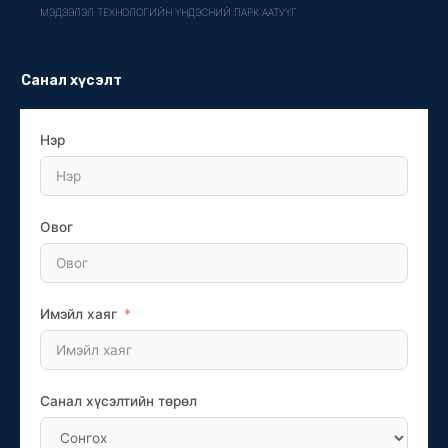
МЭДЭЭЛЭЛ ТЕХНОЛОГИЙН ҮНДЭСНИЙ ПАРК ААТУҮГ
Санал хүсэлт
Нэр
Овог
Имэйл хаяг
Санал хүсэлтийн төрөл