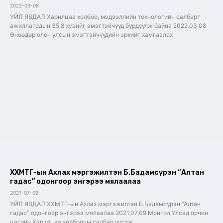
2022-03-08
ҮЙЛ ЯВДАЛ Харилцаа холбоо, мэдээллийн технологийн салбарт
ажиллагсдын 35,8 хувийг эмэгтэйчүүд бүрдүүлж байна 2022.03.08
Өнөөдөр олон улсын эмэгтэйчүүдийн эрхийг хамгаалах
ХХМТГ-ын Ахлах мэргэжилтэн Б.Бадамсүрэн “Алтан
гадас” одонгоор энгэрээ мялаалаа
2021-07-09
ҮЙЛ ЯВДАЛ ХХМТГ-ын Ахлах мэргэжилтэн Б.Бадамсүрэн “Алтан
гадас” одонгоор энгэрээ мялаалаа 2021.07.09 Монгол Улсад орчин
цагийн Харилцаа холбооны салбар үүсэж