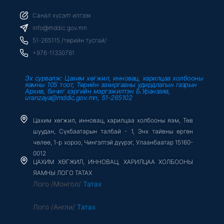
c
i
u
e
t
t
b
t
u
Санал хүсэлт илгээх
o
e
b
o
r
e
info@mddic.gov.mn
k
-
51-265115 /төрийн тусгай/
f
+976-11330781
Эх сурвалж: Цахим хөгжил, инновац, харилцаа холбооны
яамны 105 тоот, Төрийн захиргааны удирдлагын газрын
Архив, бичиг хэргийн мэргэжилтэн Б.Уранзаяа,
uranzaya@mddic.gov.mn, 51-265102
Цахим хөгжил, инновац, харилцаа холбооны яам, Төв
шуудан, Сүхбаатарын талбай - 1, Энх тайвны өргөн
чөлөө, 1-р хороо, Чингэлтэй дүүрэг, Улаанбаатар 15160-
0012
ЦАХИМ ХӨГЖИЛ, ИННОВАЦ, ХАРИЛЦАА ХОЛБООНЫ
ЯАМНЫ ЛОГО ТАТАХ
Лого /Монгол/
Татах
Лого /Англи/
Татах