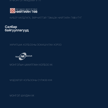
И-МОНГОЛ АКАДЕМИ УТҮГ
КИБЕР ХАЛДЛАГА, ЗӨРЧИЛТЭЙ ТЭМЦЭХ НИЙТИЙН ТӨВ УТҮГ
Салбар
байгууллагууд
ХАРИЛЦАА ХОЛБООНЫ ЗОХИЦУУЛАХ ХОРОО
МОНГОЛЫН ЦАХИЛГААН ХОЛБОО ХК
МЭДЭЭЛЭЛ ХОЛБООНЫ СҮЛЖЭЭ ХХК
МОНГОЛ ШУУДАН ХК