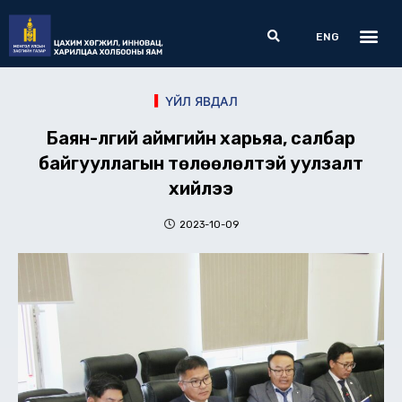
Skip
Me
Search
to
ENG
content
ҮЙЛ ЯВДАЛ
Баян-Өлгий аймгийн харьяа, салбар
байгууллагын төлөөлөлтэй уулзалт
хийлээ
2023-10-09