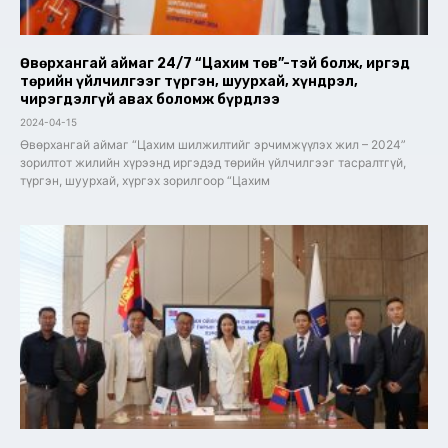
Өвөрхангай аймаг 24/7 “Цахим төв”-тэй болж, иргэд
төрийн үйлчилгээг түргэн, шуурхай, хүндрэл,
чирэгдэлгүй авах боломж бүрдлээ
2024-04-15
Өвөрхангай аймаг “Цахим шилжилтийг эрчимжүүлэх жил – 2024”
зорилтот жилийн хүрээнд иргэдэд төрийн үйлчилгээг тасралтгүй,
түргэн, шуурхай, хүргэх зорилгоор “Цахим