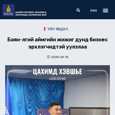
Skip
Me
Search
to
ENG
content
ҮЙЛ ЯВДАЛ
Баян-Өлгий аймгийн жижиг дунд бизнес
эрхлэгчидтэй уулзлаа
2024-04-16