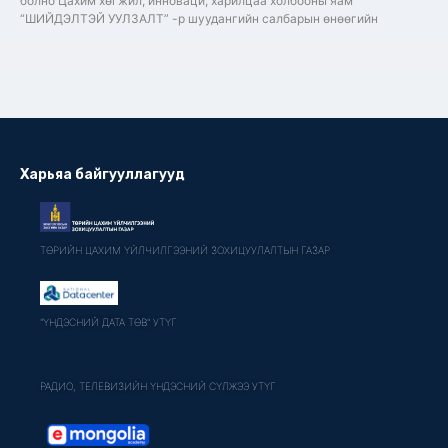
болно Цахим хөгжил, инноваци, харилцаа холбооны яам
“ШИЙДЭЛТЭЙ УУЛЗАЛТ” -р шуудангийн салбарын өнөөгийн
Харьяа байгууллагууд
ТӨРИЙН ЦАХИМ ҮЙЛЧИЛГЭЭНИЙ ЗОХИЦУУЛАЛТЫН ГАЗАР
"ҮНДЭСНИЙ ДАТА ТӨВ" УТҮГ
РАДИО, ТЕЛЕВИЗИЙН ҮНДЭСНИЙ СҮЛЖЭЭ УТҮГ