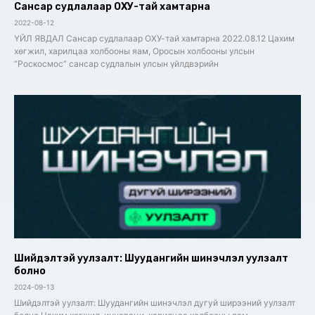
Сансар судлалаар ОХУ-тай хамтарна
2022-08-12
ҮЙЛ ЯВДАЛ Сансар судлалаар ОХУ-тай хамтарна 2022.08.12 Цахим
хөгжил, харилцаа холбооны яам, Оросын холбооны улсын
“Роскосмос” сансар судлалын улсын үйлдвэрийн
Шийдэлтэй уулзалт: Шуудангийн шинэчлэл уулзалт
болно
2024-09-13
Шийдэлтэй уулзалт: Шуудангийн шинэчлэл дугуй ширээний уулзалт