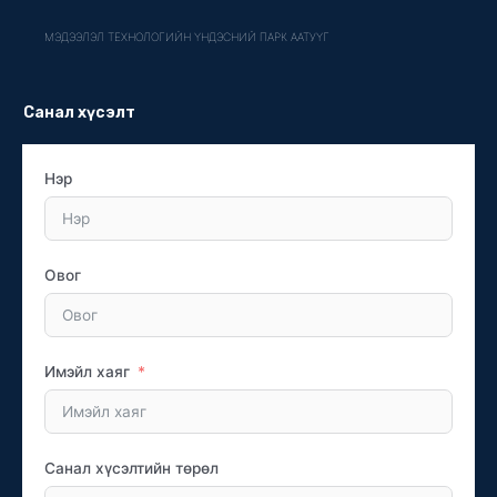
МЭДЭЭЛЭЛ ТЕХНОЛОГИЙН ҮНДЭСНИЙ ПАРК ААТУҮГ
Санал хүсэлт
Нэр
Овог
Имэйл хаяг
Санал хүсэлтийн төрөл