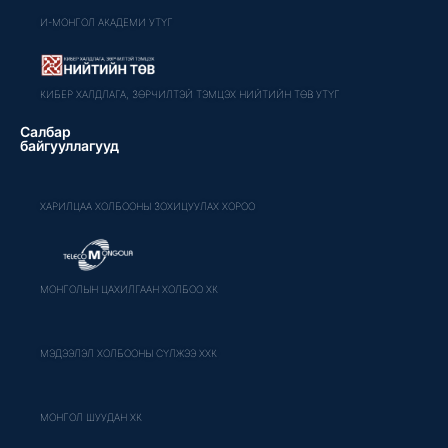
И-МОНГОЛ АКАДЕМИ УТҮГ
КИБЕР ХАЛДЛАГА, ЗӨРЧИЛТЭЙ ТЭМЦЭХ НИЙТИЙН ТӨВ УТҮГ
Салбар
байгууллагууд
ХАРИЛЦАА ХОЛБООНЫ ЗОХИЦУУЛАХ ХОРОО
МОНГОЛЫН ЦАХИЛГААН ХОЛБОО ХК
МЭДЭЭЛЭЛ ХОЛБООНЫ СҮЛЖЭЭ ХХК
МОНГОЛ ШУУДАН ХК