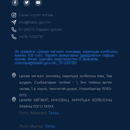
F
T
Y
a
w
o
c
i
u
e
t
t
b
t
u
Санал хүсэлт илгээх
o
e
b
o
r
e
info@mddic.gov.mn
k
-
51-265115 /төрийн тусгай/
f
+976-11330781
Эх сурвалж: Цахим хөгжил, инновац, харилцаа холбооны
яамны 105 тоот, Төрийн захиргааны удирдлагын газрын
Архив, бичиг хэргийн мэргэжилтэн Б.Уранзаяа,
uranzaya@mddic.gov.mn, 51-265102
Цахим хөгжил, инновац, харилцаа холбооны яам, Төв
шуудан, Сүхбаатарын талбай - 1, Энх тайвны өргөн
чөлөө, 1-р хороо, Чингэлтэй дүүрэг, Улаанбаатар 15160-
0012
ЦАХИМ ХӨГЖИЛ, ИННОВАЦ, ХАРИЛЦАА ХОЛБООНЫ
ЯАМНЫ ЛОГО ТАТАХ
Лого /Монгол/
Татах
Лого /Англи/
Татах