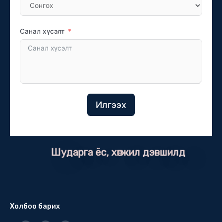
Санал хүсэлт
Илгээх
Шударга ёс, хөгжил дэвшилд
Холбоо барих