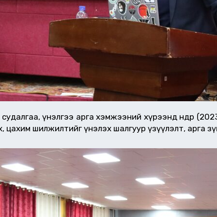
 судалгаа, үнэлгээ арга хэмжээний хүрээнд өнөөдөр (20
 цахим шилжилтийг үнэлэх шалгуур үзүүлэлт, арга зү