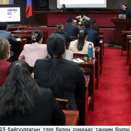
23 байгууллагын төлөөлөл болон сумдаас танхим боло