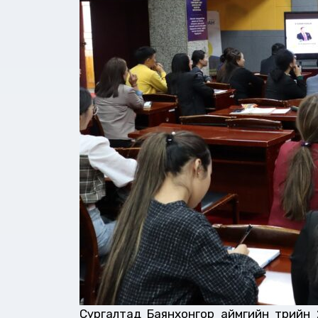
Сургалтад Баянхонгор аймгийн төрийн 