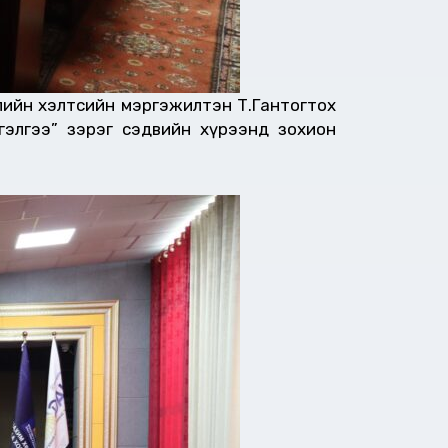
жлийн хэлтсийн мэргэжилтэн Т.Гантогтох
гэлгээ” зэрэг сэдвийн хүрээнд зохион