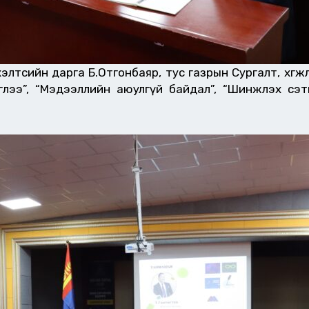
хэлтсийн дарга Б.Отгонбаяр, тус газрын Сургалт, хөг
глээ”, “Мэдээллийн аюулгүй байдал”, “Шинжлэх сэт