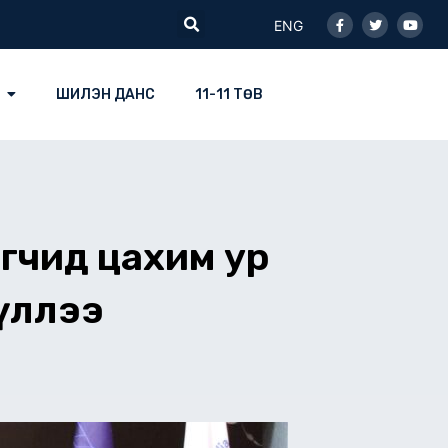
Facebook-
Twitter
Youtu
Search
f
ENG
ШИЛЭН ДАНС
11-11 ТӨВ
агчид цахим ур
үллээ