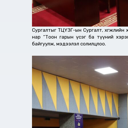
Сургалтыг ТЦҮЗГ-ын Сургалт, хөгжлийн 
нар “Тоон гарын үсэг ба түүний хэрэ
байгуулж, мэдээлэл солилцлоо.