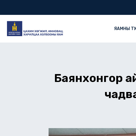
Skip
to
content
ЯАМНЫ Т
Баянхонгор ай
чадв