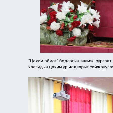
“Цахим аймаг” бодлогын зөвлөмж, сургалт,
хаагчдын цахим ур чадварыг сайжруулах,