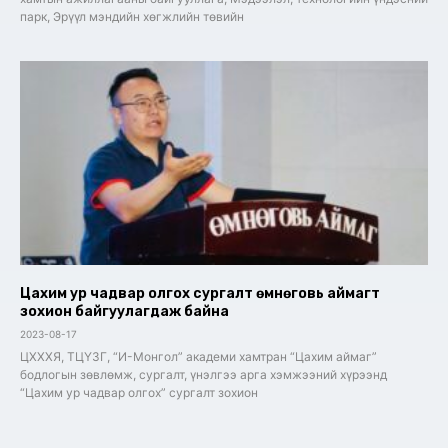
парк, Эрүүл мэндийн хөгжлийн төвийн
Цахим ур чадвар олгох сургалт өмнөговь аймагт
зохион байгуулагдаж байна
2023-08-17
ЦХХХЯ, ТЦҮЗГ, “И-Монгол” академи хамтран “Цахим аймаг”
бодлогын зөвлөмж, сургалт, үнэлгээ арга хэмжээний хүрээнд
“Цахим ур чадвар олгох” сургалт зохион