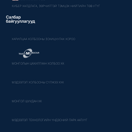
КИБЕР ХАЛДЛАГА, ЗӨРЧИЛТЭЙ ТЭМЦЭХ НИЙТИЙН ТӨВ УТҮГ
Салбар
байгууллагууд
ХАРИЛЦАА ХОЛБООНЫ ЗОХИЦУУЛАХ ХОРОО
МОНГОЛЫН ЦАХИЛГААН ХОЛБОО ХК
МЭДЭЭЛЭЛ ХОЛБООНЫ СҮЛЖЭЭ ХХК
МОНГОЛ ШУУДАН ХК
МЭДЭЭЛЭЛ ТЕХНОЛОГИЙН ҮНДЭСНИЙ ПАРК ААТУҮГ