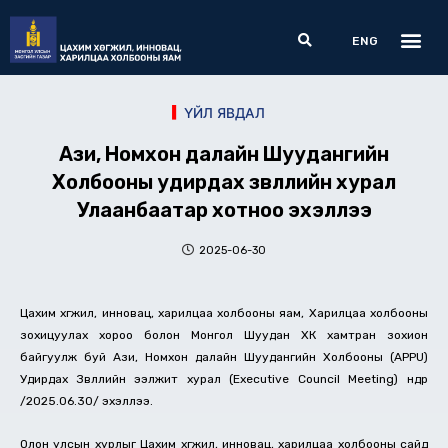
Skip
Me
Search
to
ENG
content
ҮЙЛ ЯВДАЛ
Ази, Номхон далайн Шуудангийн
Холбооны удирдах зөвлөлийн хурал
Улаанбаатар хотноо эхэллээ
2025-06-30
Цахим хөгжил, инновац, харилцаа холбооны яам, Харилцаа холбооны
зохицуулах хороо болон Монгол Шуудан ХК хамтран зохион
байгуулж буй Ази, Номхон далайн Шуудангийн Холбооны (APPU)
Удирдах Зөвлөлийн ээлжит хурал (Executive Council Meeting) өнөөдөр
/2025.06.30/ эхэллээ.
Олон улсын хурлыг Цахим хөгжил, инновац, харилцаа холбооны сайд