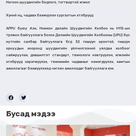
Ногоон шуудангийн бодлого, тогтвортой хөгжил
Хүний нөөц, чадавх бэхжүүлэх сургалтын хөтөлбөрүүд
APPU буюу Ази, Номхон далайн Шуудангийн Холбоо нь НҮБ-ын
төрөлжсөн байгууллага болох Дэлхийн Шуудангийн Холбооны (UPU) бүс
нутгийн салбар байгууллага бөгөөд 32 гишүүн оронтой, гишүүн
орнуудын хооронд шуудангийн үйлчилгээний уялдаа холбоог
сайжруулах, дэвшилтэт стандарт, технологи нэвтрүүлэх, хөгжлийн
хөтөлбөрүүд хэрэгжүүлэх, техникийн чадавхыг нэмэгдүүлэх, хамтын
ажиллагааг бэхжүүлэхэд чиглэн ажилладаг байгууллага юм.
Бусад мэдээ