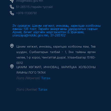
info@mddic.gov.mn
k
-
51-265115 /төрийн тусгай/
f
+976-11330781
Эх сурвалж: Цахим хөгжил, инновац, харилцаа холбооны
яамны 105 тоот, Төрийн захиргааны удирдлагын газрын
Архив, бичиг хэргийн мэргэжилтэн Б.Уранзаяа,
uranzaya@mddic.gov.mn, 51-265102
Цахим хөгжил, инновац, харилцаа холбооны яам, Төв
шуудан, Сүхбаатарын талбай - 1, Энх тайвны өргөн
чөлөө, 1-р хороо, Чингэлтэй дүүрэг, Улаанбаатар 15160-
0012
ЦАХИМ ХӨГЖИЛ, ИННОВАЦ, ХАРИЛЦАА ХОЛБООНЫ
ЯАМНЫ ЛОГО ТАТАХ
Лого /Монгол/
Татах
Лого /Англи/
Татах