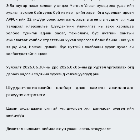
Э.Батшугар нээж хэлсэн үгэндээ Монгол Улсын хувьд энэ удаагийн
хурлыг зохион байгуулж буй нь нэр төрийн хэрэг бөгөөд хүрэлцэн ирсэн
APPU-гийн 32 гишүүн орон, ажиглагч, харьяа агентлагуудын төлөөлөгчдөд
талархал илэрхийлье. Шуудангийн үйлчилгээ нь зөвхөн харилцаа
холбоо төдийгүй эдийн засаг, технологи, бүс нутгийн хамтын
ажиллагааг холбох стратегийн чухал хэрэгсэл болж байна. Энэ үйл
явцад Ази, Номхон далайн бүс нутгийн холбооны үүрэг чухал ач
холбогдолтойг онцлов.
Уулзалт 2025.06.30-ны өдрөөс 2025.07.05-ны өдөр хүртэл үргэлжлэх бөгөөд
дараах үндсэн сэдвийн хүрээнд хэлэлцүүлгүүд өрнөнө.
Шуудан-логистикийн салбар дахь хамтын ажиллагааг
өргөжүүлэх стратеги
Цахим худалдааны өсөлттэй уялдуулсан хил дамнасан хүргэлтийн
шийдлүүд
Дижитал шилжилт, хиймэл оюун ухаан, автоматжуулалт