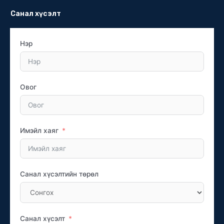
Санал хүсэлт
Нэр
Овог
Имэйл хаяг
Санал хүсэлтийн төрөл
Санал хүсэлт