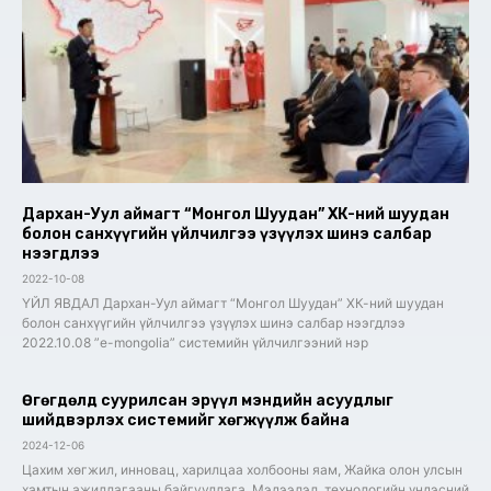
Дархан-Уул аймагт “Монгол Шуудан” ХК-ний шуудан
болон санхүүгийн үйлчилгээ үзүүлэх шинэ салбар
нээгдлээ
2022-10-08
ҮЙЛ ЯВДАЛ Дархан-Уул аймагт “Монгол Шуудан” ХК-ний шуудан
болон санхүүгийн үйлчилгээ үзүүлэх шинэ салбар нээгдлээ
2022.10.08 ”e-mongolia” системийн үйлчилгээний нэр
Өгөгдөлд суурилсан эрүүл мэндийн асуудлыг
шийдвэрлэх системийг хөгжүүлж байна
2024-12-06
Цахим хөгжил, инновац, харилцаа холбооны яам, Жайка олон улсын
хамтын ажиллагааны байгууллага, Мэдээлэл, технологийн үндэсний