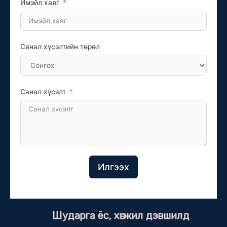
Имэйл хаяг
Санал хүсэлтийн төрөл
Санал хүсэлт
Илгээх
Шударга ёс, хөгжил дэвшилд