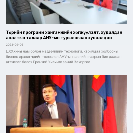
Төрийн программ хангамжийн хөгжүүлэлт, худалдан
авалтын талаар АНУ-ын туршлагаас хуваалцав
2023-09-06
ЦХХХ-ны яам болон мэдээллийн технологи, харилцаа холбооны
бизнес эрхлэгчдийн төлөөлөл АНУ-ын засгийн газрын бие даасан
агентлаг болох Ерөнхий Үйлчилгээний Захиргаа