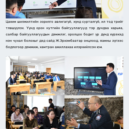
Цахим шилжилтийн зорилго авлигагүй, хүнд сурталгүй, ил тод төрийг
төлөвшүүлэх. Үүнд орон нутгийн байгууллагууд тэр дундаа харьяа,
салбар байгууллагуудын дэмжлэг, оролцоо бодит үр дүнд хүрэхэд
нэн чухал болохыг дэд сайд Ж.Эрхэмбаатар онцлоод, яамны зүгээс
бодлогоор дэмжиж, хамтран ажиллахаа илэрхийлсэн юм.