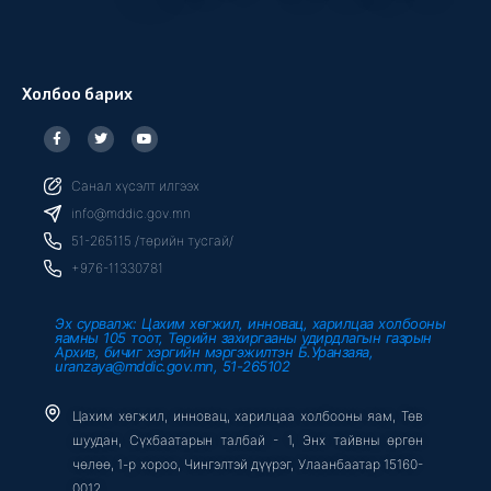
Холбоо барих
F
T
Y
a
w
o
c
i
u
e
t
t
b
t
u
Санал хүсэлт илгээх
o
e
b
o
r
e
info@mddic.gov.mn
k
-
51-265115 /төрийн тусгай/
f
+976-11330781
Эх сурвалж: Цахим хөгжил, инновац, харилцаа холбооны
яамны 105 тоот, Төрийн захиргааны удирдлагын газрын
Архив, бичиг хэргийн мэргэжилтэн Б.Уранзаяа,
uranzaya@mddic.gov.mn, 51-265102
Цахим хөгжил, инновац, харилцаа холбооны яам, Төв
шуудан, Сүхбаатарын талбай - 1, Энх тайвны өргөн
чөлөө, 1-р хороо, Чингэлтэй дүүрэг, Улаанбаатар 15160-
0012