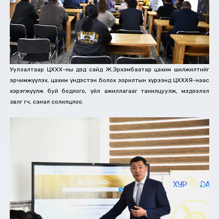
Уулзалтаар ЦХХХ-ны дэд сайд Ж.Эрхэмбаатар цахим шилжилтийг
эрчимжүүлэх, цахим үндэстэн болох зорилтын хүрээнд ЦХХХЯ-наас
хэрэгжүүлж буй бодлого, үйл ажиллагааг танилцуулж, мэдээлэл
зөвлөгөө өгч, санал солилцлоо.