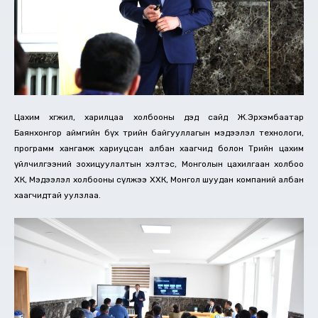
Цахим хөгжил, харилцаа холбооны дэд сайд Ж.Эрхэмбаатар
Баянхонгор аймгийн бүх төрийн байгууллагын мэдээлэл технологи,
программ хангамж хариуцсан албан хаагчид болон Төрийн цахим
үйлчилгээний зохицуулалтын хэлтэс, Монголын цахилгаан холбоо
ХК, Мэдээлэл холбооны сүлжээ ХХК, Монгол шуудан компаний албан
хаагчидтай уулзлаа.