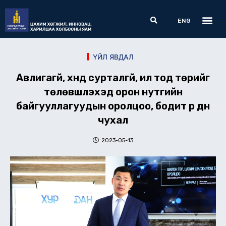
Skip
Me
Search
to
ENG
content
ҮЙЛ ЯВДАЛ
Авлигагүй, хүнд сурталгүй, ил тод төрийг
төлөвшүүлэхэд орон нутгийн
байгууллагуудын оролцоо, бодит үр дүн
чухал
2023-05-13