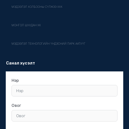
МЭДЭЭЛЭЛ ХОЛБООНЫ СҮЛЖЭЭ ХХК
МОНГОЛ ШУУДАН ХК
МЭДЭЭЛЭЛ ТЕХНОЛОГИЙН ҮНДЭСНИЙ ПАРК ААТУҮГ
Санал хүсэлт
Нэр
Овог