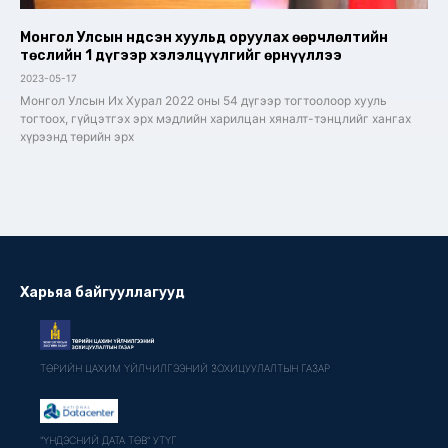
Монгол Улсын Үндсэн хуульд оруулах өөрчлөлтийн
төслийн 1 дүгээр хэлэлцүүлгийг өрнүүллээ
2023-05-17
Монгол Улсын Их Хурал 2022 оны 54 дүгээр тогтоолоор хууль
тогтоох, гүйцэтгэх эрх мэдлийн харилцан хяналт-тэнцлийг хангах
хүрээнд төрийн эрх
Харьяа байгууллагууд
ТӨРИЙН ЦАХИМ ҮЙЛЧИЛГЭЭНИЙ ЗОХИЦУУЛАЛТЫН ГАЗАР
"ҮНДЭСНИЙ ДАТА ТӨВ" УТҮГ