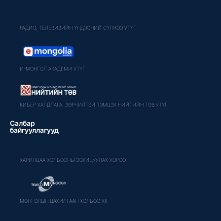
РАДИО, ТЕЛЕВИЗИЙН ҮНДЭСНИЙ СҮЛЖЭЭ УТҮГ
И-МОНГОЛ АКАДЕМИ УТҮГ
КИБЕР ХАЛДЛАГА, ЗӨРЧИЛТЭЙ ТЭМЦЭХ НИЙТИЙН ТӨВ УТҮГ
Салбар
байгууллагууд
ХАРИЛЦАА ХОЛБООНЫ ЗОХИЦУУЛАХ ХОРОО
МОНГОЛЫН ЦАХИЛГААН ХОЛБОО ХК