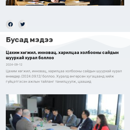
Бусад мэдээ
Цахим хөгжил, инновац, харилцаа холбооны сайдын
шуурхай хурал боллоо
2024-09-12
Цахим хөгжил, инновац, харилцаа холбооны сайдын шуурхай хурал
өнөөдөр /2024.09.12/ боллоо. Хуралд өнгөрсөн хугацаанд хийж
гүйцэтгэсэн ажлын тайланг танилцуулж, цаашид